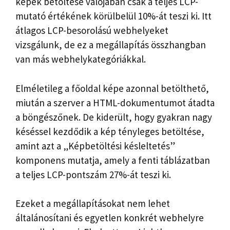
képek betöltése valójában csak a teljes LCP-
mutató értékének körülbelül 10%-át teszi ki. Itt
átlagos LCP-besorolású webhelyeket
vizsgálunk, de ez a megállapítás összhangban
van más webhelykategóriákkal.
Elméletileg a főoldal képe azonnal betölthető,
miután a szerver a HTML-dokumentumot átadta
a böngészőnek. De kiderült, hogy gyakran nagy
késéssel kezdődik a kép tényleges betöltése,
amint azt a „Képbetöltési késleltetés”
komponens mutatja, amely a fenti táblázatban
a teljes LCP-pontszám 27%-át teszi ki.
Ezeket a megállapításokat nem lehet
általánosítani és egyetlen konkrét webhelyre