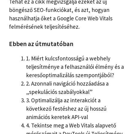
Tehát ez a cikk megvizsgálja ezeket az új
böngésző SEO-funkciókat, és azt, hogyan
használhatja őket a Google Core Web Vitals
felmérésének teljesítéséhez.
Ebben az útmutatóban
1.
Miért kulcsfontosságú a webhely
teljesítménye a felhasználói élmény és a
keresőoptimalizálás szempontjából?
2.
Azonnali navigáció hozzáadása a
„spekulációs szabályokkal”
3.
Optimalizálja az interakciót a
következő festéshez az új hosszú
animációs keretek API-val
4.
Tekintse meg a Web Vitals alapvető
mérőszámait a DevTools új Teljesítmény