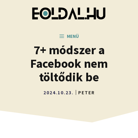
Kilépés
a
tartalomba
MENÜ
7+ módszer a
Facebook nem
töltődik be
2024.10.23.
PETER