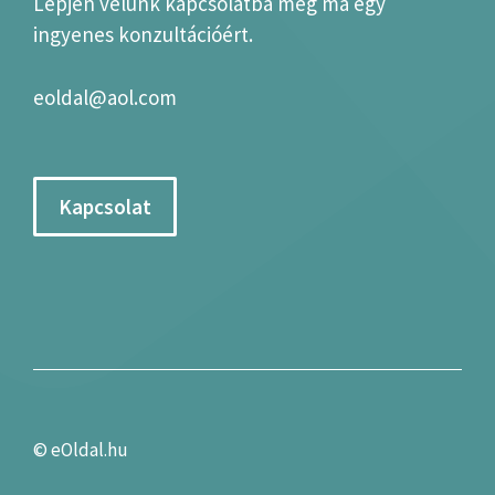
Lépjen velünk kapcsolatba még ma egy
ingyenes konzultációért.
eoldal@aol.com
Kapcsolat
©
eOldal.hu