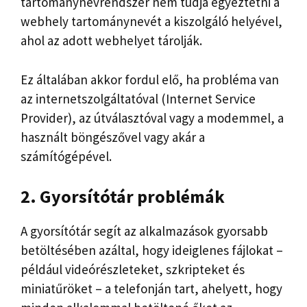
tartománynévrendszer nem tudja egyeztetni a
webhely tartománynevét a kiszolgáló helyével,
ahol az adott webhelyet tárolják.
Ez általában akkor fordul elő, ha probléma van
az internetszolgáltatóval (Internet Service
Provider), az útválasztóval vagy a modemmel, a
használt böngészővel vagy akár a
számítógépével.
2. Gyorsítótár problémák
A gyorsítótár segít az alkalmazások gyorsabb
betöltésében azáltal, hogy ideiglenes fájlokat –
például videórészleteket, szkripteket és
miniatűröket – a telefonján tart, ahelyett, hogy