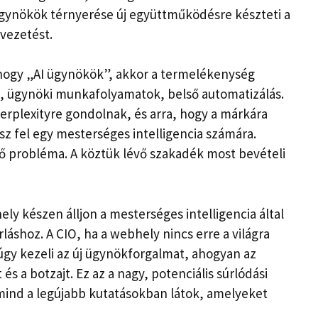
ügynökök térnyerése új együttműködésre készteti a
vezetést.
, hogy „AI ügynökök”, akkor a termelékenység
k, ügynöki munkafolyamatok, belső automatizálás.
erplexityre gondolnak, és arra, hogy a márkára
sz fel egy mesterséges intelligencia számára.
ző probléma. A köztük lévő szakadék most bevételi
y készen álljon a mesterséges intelligencia által
láshoz. A CIO, ha a webhely nincs erre a világra
 úgy kezeli az új ügynökforgalmat, ahogyan az
s a botzajt. Ez az a nagy, potenciális súrlódási
ind a legújabb kutatásokban látok, amelyeket