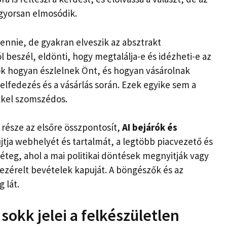
 gyorsan elmosódik.
ennie, de gyakran elveszik az absztrakt
 beszél, eldönti, hogy megtalálja-e és idézheti-e az
tók hogyan észlelnek Önt, és hogyan vásárolnak
felfedezés és a vásárlás során. Ezek egyike sem a
kkel szomszédos.
 része az elsőre összpontosít,
AI bejárók és
újtja webhelyét és tartalmát, a legtöbb piacvezető és
réteg, ahol a mai politikai döntések megnyitják vagy
vezérelt bevételek kapuját. A böngészők és az
 lát.
sokk jelei a felkészületlen