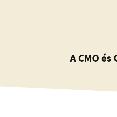
Kilépés
a
tartalomba
A CMO és 