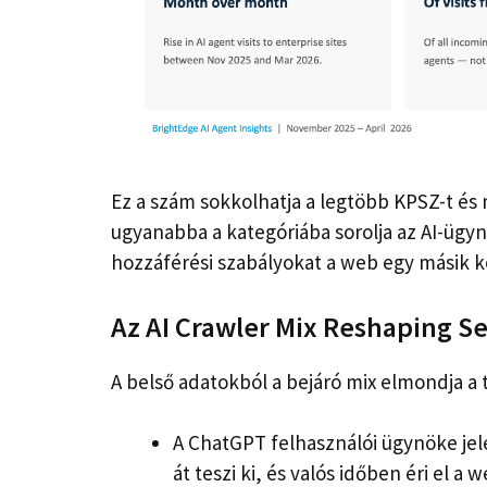
Ez a szám sokkolhatja a legtöbb KPSZ-t és
ugyanabba a kategóriába sorolja az AI-ügyn
hozzáférési szabályokat a web egy másik ko
Az AI Crawler Mix Reshaping S
A belső adatokból a bejáró mix elmondja a 
A ChatGPT felhasználói ügynöke jel
át teszi ki, és valós időben éri el 