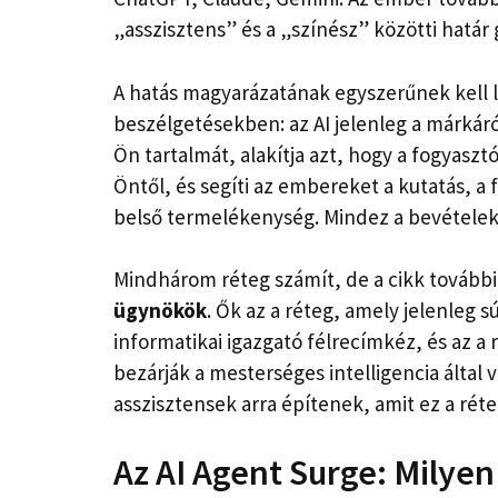
„asszisztens” és a „színész” közötti határ
A hatás magyarázatának egyszerűnek kell l
beszélgetésekben: az AI jelenleg a márkáról
Ön tartalmát, alakítja azt, hogy a fogyasz
Öntől, és segíti az embereket a kutatás, a 
belső termelékenység. Mindez a bevétele
Mindhárom réteg számít, de a cikk további
ügynökök
. Ők az a réteg, amely jelenleg s
informatikai igazgató félrecímkéz, és az a 
bezárják a mesterséges intelligencia által 
asszisztensek arra építenek, amit ez a réteg
Az AI Agent Surge: Milyen 