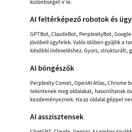
különbséget ír le.
AI feltérképező robotok és üg
GPTBot, ClaudeBot, PerplexityBot, Google-
jövőbeli ügyfelek. Valós időben gyűjtik a 
későbbi indexeléshez. Gyors, strukturált, 
AI böngészők
Perplexity Comet, OpenAI Atlas, Chrome be
tekintenek meg oldalakat, hasonlítanak ös
kezdeményeznek. Ha az oldalai géppel ne
AI asszisztensek
ChatGPT, Claude, Gemini. Az ember továbbra 