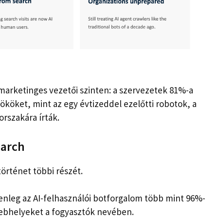
 marketinges vezetői szinten: a szervezetek 81%-a
ököket, mint az egy évtizeddel ezelőtti robotok, a
rszakára írták.
earch
történet többi részét.
enleg az AI-felhasználói botforgalom több mint 96%-
a webhelyeket a fogyasztók nevében.