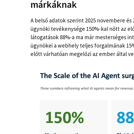
márkáknak
A belső adatok szerint 2025 novembere és 
ügynöki tevékenysége 150%-kal nőtt az el
látogatások 88%-a ma már mesterséges inte
ügynökei a webhely teljes forgalmának 15%
előtt várhatóan megelőzi az ember által ve