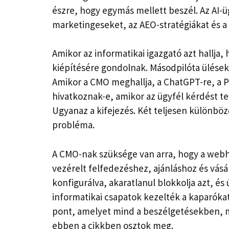
észre, hogy egymás mellett beszél. Az AI-
marketingeseket, az AEO-stratégiákat és a 
Amikor az informatikai igazgató azt hallja
kiépítésére gondolnak. Másodpilóta ülése
Amikor a CMO meghallja, a ChatGPT-re, a P
hivatkoznak-e, amikor az ügyfél kérdést te
Ugyanaz a kifejezés. Két teljesen különbö
probléma.
A CMO-nak szüksége van arra, hogy a webhel
vezérelt felfedezéshez, ajánláshoz és vásár
konfigurálva, akaratlanul blokkolja azt, és
informatikai csapatok kezelték a kaparókat é
pont, amelyet mind a beszélgetésekben, m
ebben a cikkben osztok meg.