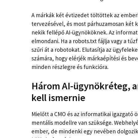
A márkák két évtizedet töltöttek az ember
tervezésével, és most párhuzamosan két k
nekik fellépő AI-ügynököknek. Az informat
elmondani. Ha a robots.txt fájlja vagy a tű
szűri át a robotokat. Elutasítja az ügyfel
számára, hogy elérjék márkaépítési és bevét
minden részlegre és funkcióra.
Három AI-ügynökréteg, a
kell ismernie
Mielőtt a CMO és az informatikai igazgat
mentális modellre van szüksége. Webhelyén
ember, de mindenki egy nevében dolgozik. 