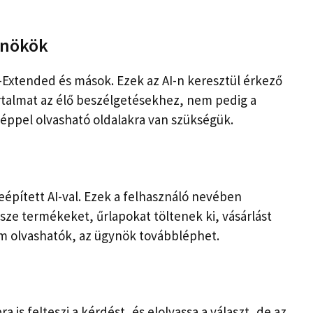
ynökök
Extended és mások. Ezek az AI-n keresztül érkező
tartalmat az élő beszélgetésekhez, nem pedig a
géppel olvasható oldalakra van szükségük.
épített AI-val. Ezek a felhasználó nevében
sze termékeket, űrlapokat töltenek ki, vásárlást
m olvashatók, az ügynök továbbléphet.
is felteszi a kérdést, és elolvassa a választ, de az