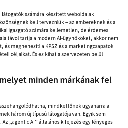
i látogatók számára készített weboldalak
özönségnek kell tervezniük – az embereknek és a
ikai igazgató számára kellemetlen, de érdemes
zfala távol tartja a modern AI-ügynököket, akkor nem
eket, és megnehezíti a KPSZ és a marketingcsapatok
eli céljaikat. És ez kihat a szervezeten belül
melyet minden márkának fel
ó összehangolódhatna, mindkettőnek ugyanarra a
ek három új típusú látogatója van. Egyik sem
Az „agentic AI” általános kifejezés egy lényeges