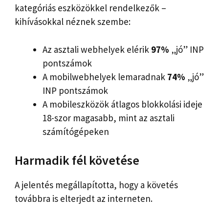
kategóriás eszközökkel rendelkezők –
kihívásokkal néznek szembe:
Az asztali webhelyek elérik
97%
„jó” INP
pontszámok
A mobilwebhelyek lemaradnak
74%
„jó”
INP pontszámok
A mobileszközök átlagos blokkolási ideje
18-szor magasabb, mint az asztali
számítógépeken
Harmadik fél követése
A jelentés megállapította, hogy a követés
továbbra is elterjedt az interneten.