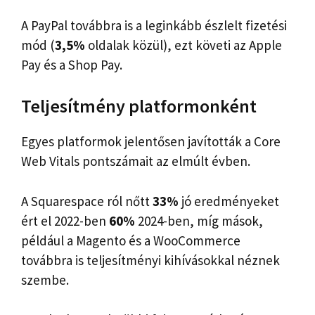
A PayPal továbbra is a leginkább észlelt fizetési
mód (
3,5%
oldalak közül), ezt követi az Apple
Pay és a Shop Pay.
Teljesítmény platformonként
Egyes platformok jelentősen javították a Core
Web Vitals pontszámait az elmúlt évben.
A Squarespace ról nőtt
33%
jó eredményeket
ért el 2022-ben
60%
2024-ben, míg mások,
például a Magento és a WooCommerce
továbbra is teljesítményi kihívásokkal néznek
szembe.