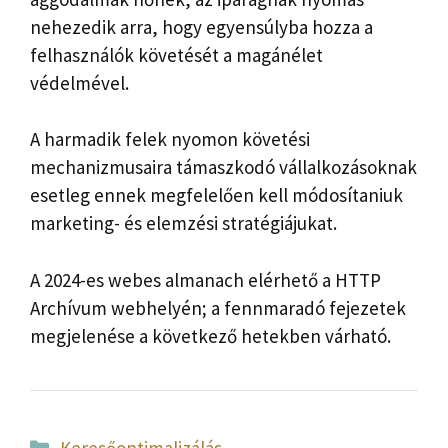
nehezedik arra, hogy egyensúlyba hozza a
felhasználók követését a magánélet
védelmével.
A harmadik felek nyomon követési
mechanizmusaira támaszkodó vállalkozásoknak
esetleg ennek megfelelően kell módosítaniuk
marketing- és elemzési stratégiájukat.
A 2024-es webes almanach elérhető a HTTP
Archívum webhelyén; a fennmaradó fejezetek
megjelenése a következő hetekben várható.
Kategória
Keresőoptimalizálás