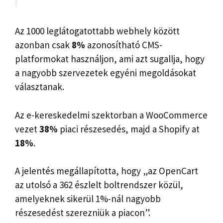
Az 1000 leglátogatottabb webhely között
azonban csak
8%
azonosítható CMS-
platformokat használjon, ami azt sugallja, hogy
a nagyobb szervezetek egyéni megoldásokat
választanak.
Az e-kereskedelmi szektorban a WooCommerce
vezet
38%
piaci részesedés, majd a Shopify at
18%
.
A jelentés megállapította, hogy „az OpenCart
az utolsó a 362 észlelt boltrendszer közül,
amelyeknek sikerül 1%-nál nagyobb
részesedést szerezniük a piacon”.