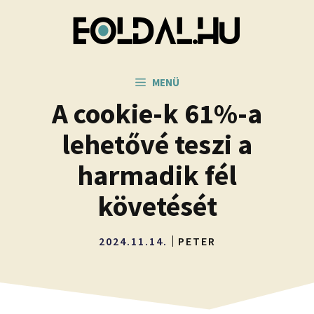
Kilépés
a
tartalomba
MENÜ
A cookie-k 61%-a
lehetővé teszi a
harmadik fél
követését
2024.11.14.
PETER