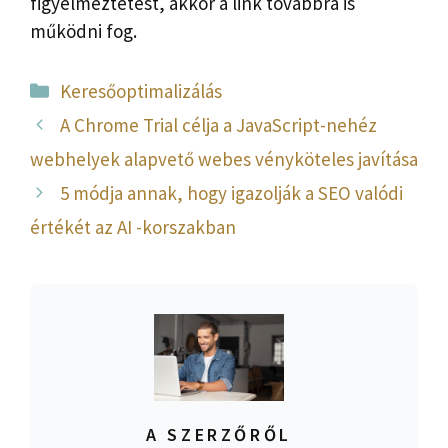
figyelmeztetést, akkor a link továbbra is
működni fog.
Kategória
Keresőoptimalizálás
A Chrome Trial célja a JavaScript-nehéz
webhelyek alapvető webes vényköteles javítása
5 módja annak, hogy igazolják a SEO valódi
értékét az AI -korszakban
A SZERZŐRŐL