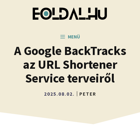
Kilépés
a
tartalomba
MENÜ
A Google BackTracks
az URL Shortener
Service terveiről
2025.08.02.
PETER