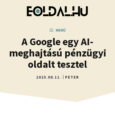
Kilépés
a
tartalomba
MENÜ
A Google egy AI-
meghajtású pénzügyi
oldalt tesztel
2025.08.11.
PETER