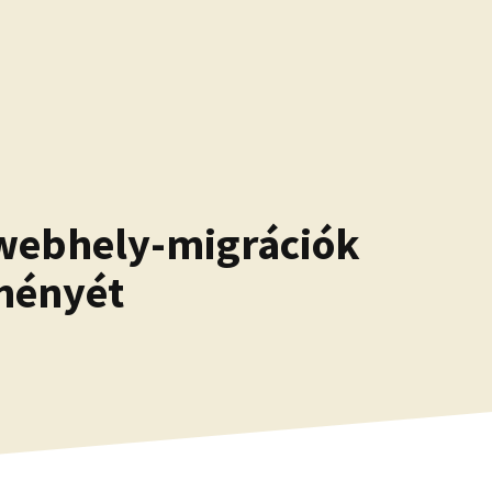
 webhely-migrációk
dményét