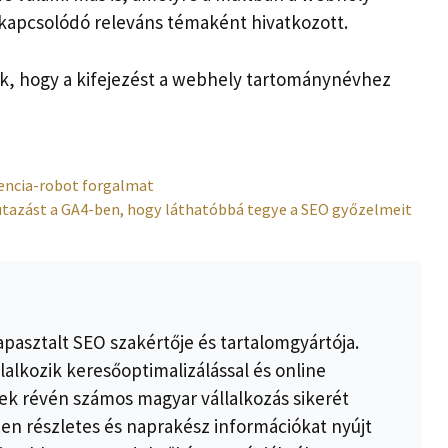
kapcsolódó releváns témaként hivatkozott.
k, hogy a kifejezést a webhely tartománynévhez
gencia-robot forgalmat
utazást a GA4-ben, hogy láthatóbbá tegye a SEO győzelmeit
apasztalt SEO szakértője és tartalomgyártója.
lalkozik keresőoptimalizálással és online
k révén számos magyar vállalkozás sikerét
ben részletes és naprakész információkat nyújt