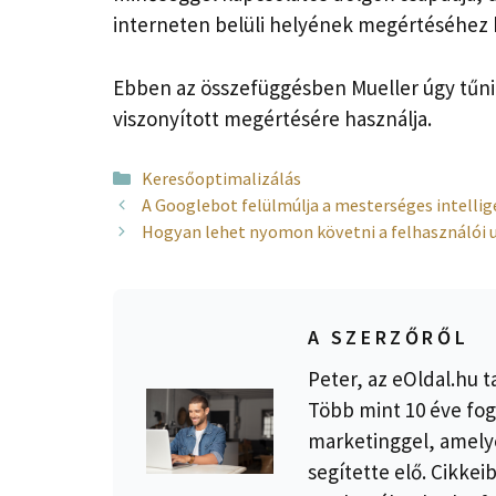
interneten belüli helyének megértéséhez 
Ebben az összefüggésben Mueller úgy tűni
viszonyított megértésére használja.
Kategória
Keresőoptimalizálás
A Googlebot felülmúlja a mesterséges intelli
Hogyan lehet nyomon követni a felhasználói 
A SZERZŐRŐL
Peter, az eOldal.hu t
Több mint 10 éve fog
marketinggel, amelye
segítette elő. Cikkei