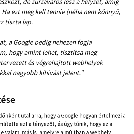
eszközt, de zűrzavaros lesz a helyzet, amíg
. Ha ezt meg kell tennie (néha nem könnyű,
 tiszta lap.
t, a Google pedig nehezen fogja
m, hogy amint lehet, tisztítsa meg
tervezett és végrehajtott webhelyek
okkal nagyobb kihívást jelent.”
tése
dőnként utal arra, hogy a Google hogyan értelmezi a
tette ezt a tényezőt, és úgy tűnik, hogy ez a
e valami más is, amelyre a múltban a webhely