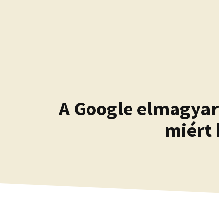
Kilépés
a
tartalomba
A Google elmagyar
miért 