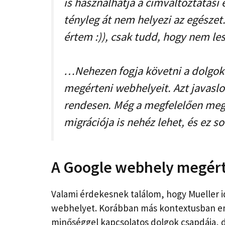
is használhatja a címváltoztatási 
tényleg át nem helyezi az egészet
értem :)), csak tudd, hogy nem lesz
…Nehezen fogja követni a dolgoka
megérteni webhelyeit. Azt javaslo
rendesen. Még a megfelelően meg
migrációja is nehéz lehet, és ez s
A Google webhely megér
Valami érdekesnek találom, hogy Mueller i
webhelyet. Korábban más kontextusban emlí
minőséggel kapcsolatos dolgok csapdája, d