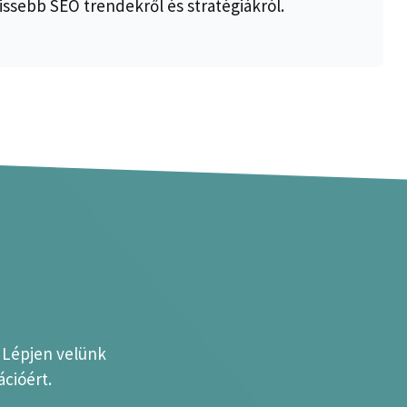
issebb SEO trendekről és stratégiákról.
? Lépjen velünk
cióért.