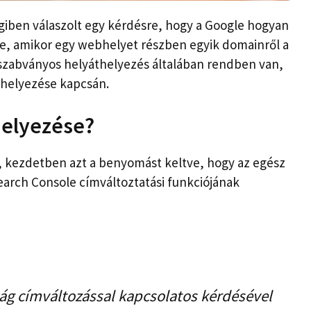
iben válaszolt egy kérdésre, hogy a Google hogyan
re, amikor egy webhelyet részben egyik domainről a
 szabványos helyáthelyezés általában rendben van,
áthelyezése kapcsán.
helyezése?
, kezdetben azt a benyomást keltve, hogy az egész
earch Console címváltoztatási funkciójának
ság címváltozással kapcsolatos kérdésével