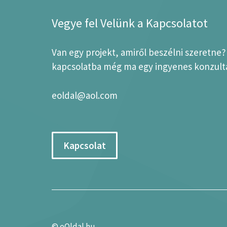
Vegye fel Velünk a Kapcsolatot
Van egy projekt, amiről beszélni szeretne
kapcsolatba még ma egy ingyenes konzultá
eoldal@aol.com
Kapcsolat
©
eOldal.hu