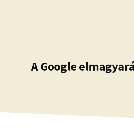
Kilépés
a
tartalomba
A Google elmagyaráz