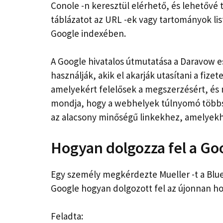
Conole -n keresztül elérhető, és lehetővé 
táblázatot az URL -ek vagy tartományok li
Google indexében.
A Google hivatalos útmutatása a Daravow es
használják, akik el akarják utasítani a fi
amelyekért felelősek a megszerzésért, és 
mondja, hogy a webhelyek túlnyomó többs
az alacsony minőségű linkekhez, amelyekh
Hogyan dolgozza fel a Goo
Egy személy megkérdezte Mueller -t a Blue 
Google hogyan dolgozott fel az újonnan ho
Feladta: