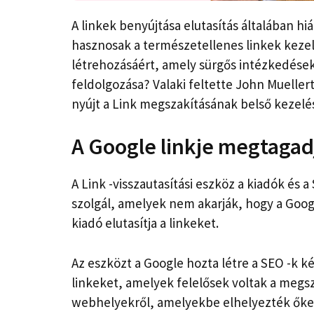
A linkek benyújtása elutasítás általában h
hasznosak a természetellenes linkek kezel
létrehozásáért, amely sürgős intézkedések
feldolgozása? Valaki feltette John Mueller
nyújt a Link megszakításának belső kezelé
A Google linkje megtagad
A Link -visszautasítási eszköz a kiadók és 
szolgál, amelyek nem akarják, hogy a Google
kiadó elutasítja a linkeket.
Az eszközt a Google hozta létre a SEO -k ké
linkeket, amelyek felelősek voltak a megsz
webhelyekről, amelyekbe elhelyezték őket. 