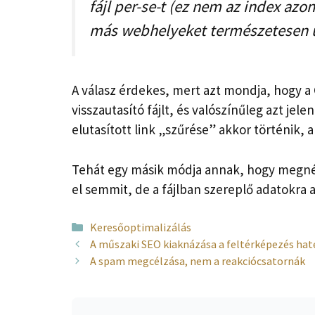
fájl per-se-t (ez nem az index azo
más webhelyeket természetesen ú
A válasz érdekes, mert azt mondja, hogy a 
visszautasító fájlt, és valószínűleg azt jel
elutasított link „szűrése” akkor történik,
Tehát egy másik módja annak, hogy megnézhe
el semmit, de a fájlban szereplő adatokra 
Kategória
Keresőoptimalizálás
A műszaki SEO kiaknázása a feltérképezés ha
A spam megcélzása, nem a reakciócsatornák