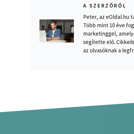
A SZERZŐRŐL
Peter, az eOldal.hu t
Több mint 10 éve fog
marketinggel, amelye
segítette elő. Cikkei
az olvasóknak a legfr