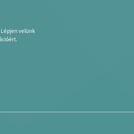
? Lépjen velünk
cióért.