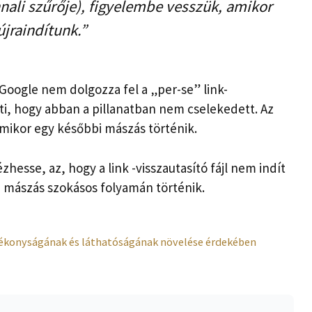
nnali szűrője), figyelembe vesszük, amikor
jraindítunk.”
Google nem dolgozza fel a „per-se” link-
enti, hogy abban a pillanatban nem cselekedett. Az
 amikor egy későbbi mászás történik.
sse, az, hogy a link -visszautasító fájl nem indít
a mászás szokásos folyamán történik.
tékonyságának és láthatóságának növelése érdekében