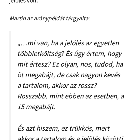
jelölés volt.
Martin az aránypéldát tárgyalta:
„…mi van, ha a jelölés az egyetlen
többletköltség? És úgy értem, hogy
mit értesz? Ez olyan, nos, tudod, ha
öt megabájt, de csak nagyon kevés
a tartalom, akkor az rossz?
Rosszabb, mint ebben az esetben, a
15 megabájt.
És azt hiszem, ez trükkös, mert
akkor a tartalom és a jelölés közötti