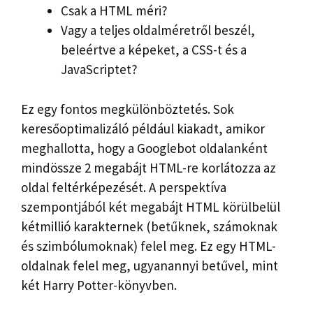
Csak a HTML méri?
Vagy a teljes oldalméretről beszél,
beleértve a képeket, a CSS-t és a
JavaScriptet?
Ez egy fontos megkülönböztetés. Sok
keresőoptimalizáló például kiakadt, amikor
meghallotta, hogy a Googlebot oldalanként
mindössze 2 megabájt HTML-re korlátozza az
oldal feltérképezését. A perspektíva
szempontjából két megabájt HTML körülbelül
kétmillió karakternek (betűknek, számoknak
és szimbólumoknak) felel meg. Ez egy HTML-
oldalnak felel meg, ugyanannyi betűvel, mint
két Harry Potter-könyvben.