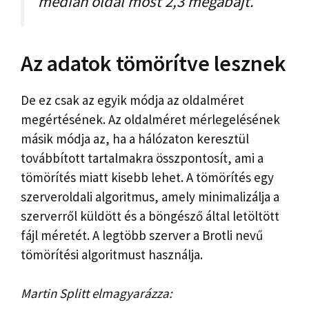
medián oldal most 2,3 megabájt.”
Az adatok tömörítve lesznek
De ez csak az egyik módja az oldalméret
megértésének. Az oldalméret mérlegelésének
másik módja az, ha a hálózaton keresztül
továbbított tartalmakra összpontosít, ami a
tömörítés miatt kisebb lehet. A tömörítés egy
szerveroldali algoritmus, amely minimalizálja a
szerverről küldött és a böngésző által letöltött
fájl méretét. A legtöbb szerver a Brotli nevű
tömörítési algoritmust használja.
Martin Splitt elmagyarázza: