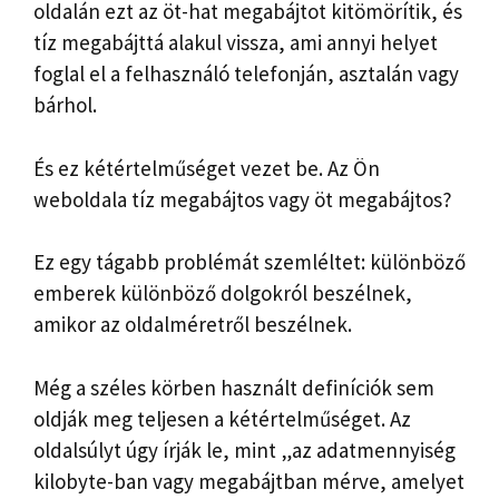
oldalán ezt az öt-hat megabájtot kitömörítik, és
tíz megabájttá alakul vissza, ami annyi helyet
foglal el a felhasználó telefonján, asztalán vagy
bárhol.
És ez kétértelműséget vezet be. Az Ön
weboldala tíz megabájtos vagy öt megabájtos?
Ez egy tágabb problémát szemléltet: különböző
emberek különböző dolgokról beszélnek,
amikor az oldalméretről beszélnek.
Még a széles körben használt definíciók sem
oldják meg teljesen a kétértelműséget. Az
oldalsúlyt úgy írják le, mint „az adatmennyiség
kilobyte-ban vagy megabájtban mérve, amelyet