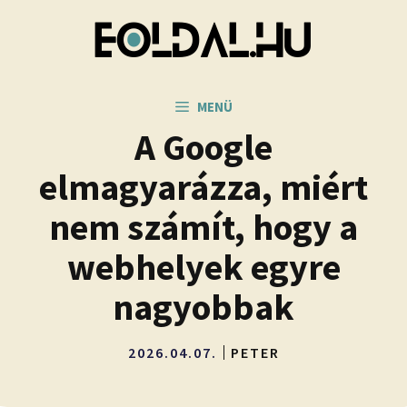
Kilépés
a
tartalomba
MENÜ
A Google
elmagyarázza, miért
nem számít, hogy a
webhelyek egyre
nagyobbak
2026.04.07.
PETER