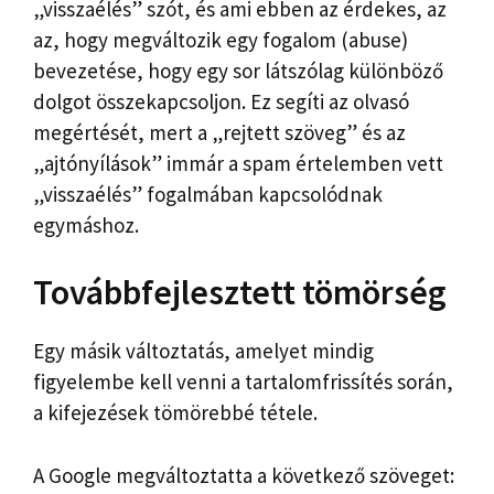
„visszaélés” szót, és ami ebben az érdekes, az
az, hogy megváltozik egy fogalom (abuse)
bevezetése, hogy egy sor látszólag különböző
dolgot összekapcsoljon. Ez segíti az olvasó
megértését, mert a „rejtett szöveg” és az
„ajtónyílások” immár a spam értelemben vett
„visszaélés” fogalmában kapcsolódnak
egymáshoz.
Továbbfejlesztett tömörség
Egy másik változtatás, amelyet mindig
figyelembe kell venni a tartalomfrissítés során,
a kifejezések tömörebbé tétele.
A Google megváltoztatta a következő szöveget: