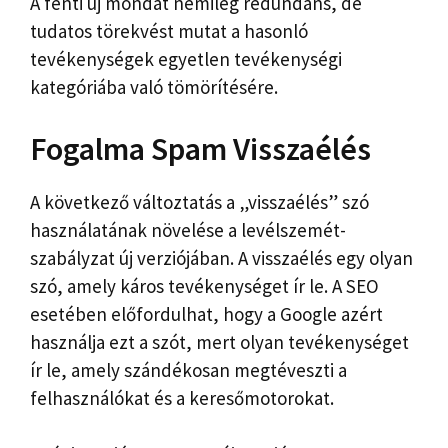
A fenti új mondat némileg redundáns, de
tudatos törekvést mutat a hasonló
tevékenységek egyetlen tevékenységi
kategóriába való tömörítésére.
Fogalma Spam Visszaélés
A következő változtatás a „visszaélés” szó
használatának növelése a levélszemét-
szabályzat új verziójában. A visszaélés egy olyan
szó, amely káros tevékenységet ír le. A SEO
esetében előfordulhat, hogy a Google azért
használja ezt a szót, mert olyan tevékenységet
ír le, amely szándékosan megtéveszti a
felhasználókat és a keresőmotorokat.