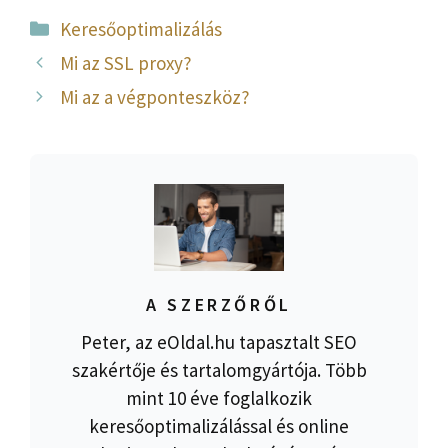
Kategória
Keresőoptimalizálás
Mi az SSL proxy?
Mi az a végponteszköz?
A SZERZŐRŐL
Peter, az eOldal.hu tapasztalt SEO
szakértője és tartalomgyártója. Több
mint 10 éve foglalkozik
keresőoptimalizálással és online