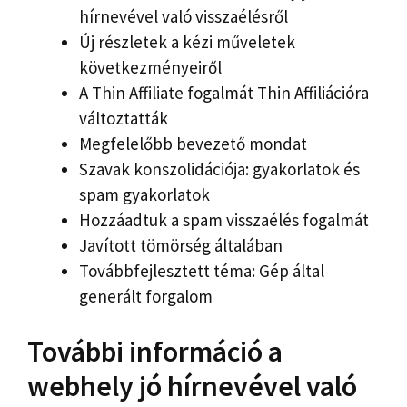
hírnevével való visszaélésről
Új részletek a kézi műveletek
következményeiről
A Thin Affiliate fogalmát Thin Affiliációra
változtatták
Megfelelőbb bevezető mondat
Szavak konszolidációja: gyakorlatok és
spam gyakorlatok
Hozzáadtuk a spam visszaélés fogalmát
Javított tömörség általában
Továbbfejlesztett téma: Gép által
generált forgalom
További információ a
webhely jó hírnevével való