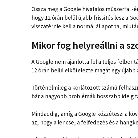
Ossza meg a Google hivatalos műszerfal -ér
hogy 12 órán belül újabb frissítés lesz a G
visszatérnie kell a normál állapotba, miutá
Mikor fog helyreállni a sz
A Google nem ajánlotta fel a teljes felbontá
12 órán belül elkötelezte magát egy újabb ál
Történelmileg a korlátozott számú felhasz
bár a nagyobb problémák hosszabb ideig t
Mindaddig, amíg a Google közzéteszi a köve
az, hogy a lencse, a felfedezés és a hangk