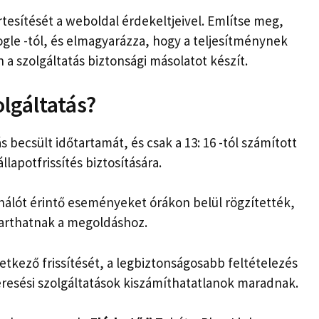
tesítését a weboldal érdekeltjeivel. Említse meg,
oogle -tól, és elmagyarázza, hogy a teljesítménynek
n a szolgáltatás biztonsági másolatot készít.
olgáltatás?
s becsült időtartamát, és csak a 13: 16 -tól számított
lapotfrissítés biztosítására.
nálót érintő eseményeket órákon belül rögzítették,
arthatnak a megoldáshoz.
tkező frissítését, a legbiztonságosabb feltételezés
eresési szolgáltatások kiszámíthatatlanok maradnak.