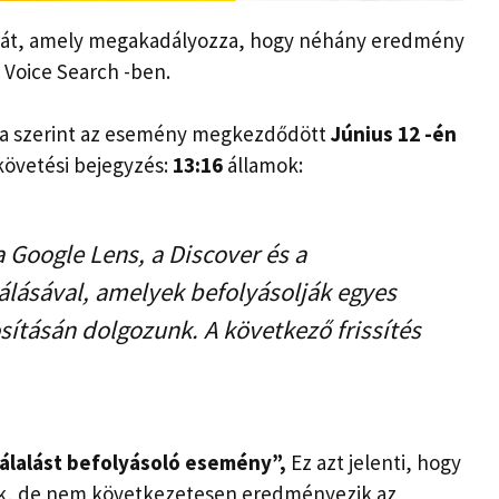
arát, amely megakadályozza, hogy néhány eredmény
 Voice Search -ben.
ultja szerint az esemény megkezdődött
Június 12 -én
övetési bejegyzés:
13:16
államok:
 Google Lens, a Discover és a
lásával, amelyek befolyásolják egyes
osításán dolgozunk. A következő frissítés
tálalást befolyásoló esemény”,
Ez azt jelenti, hogy
ak, de nem következetesen eredményezik az