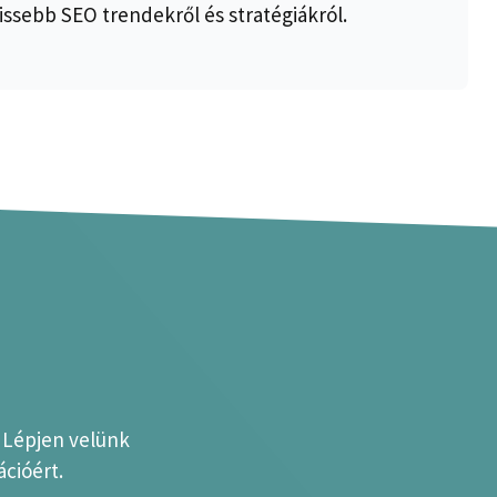
issebb SEO trendekről és stratégiákról.
? Lépjen velünk
cióért.