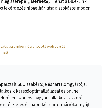
enleg szerepel
„Elérhető,”
Tehát a Blue-Link
os lekérdezés hibaelhárítása a szokásos módon
itatja az emberi létrehozott web sorsát
nnal)
apasztalt SEO szakértője és tartalomgyártója.
lalkozik keresőoptimalizálással és online
k révén számos magyar vállalkozás sikerét
ben részletes és naprakész információkat nyújt