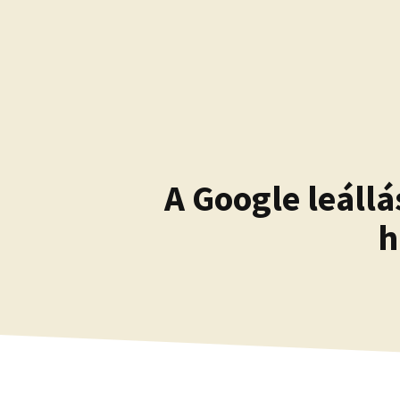
Kilépés
a
tartalomba
A Google leállá
h