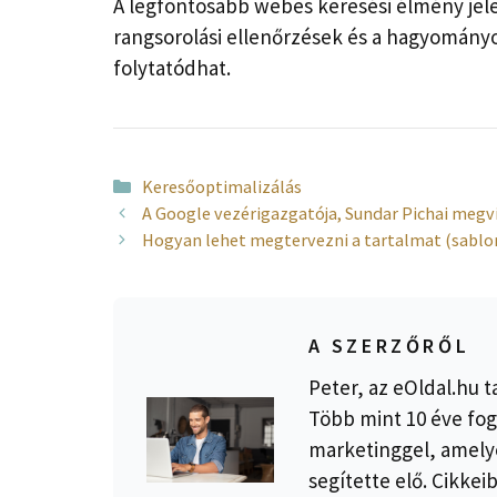
A legfontosabb webes keresési élmény jel
rangsorolási ellenőrzések és a hagyomány
folytatódhat.
Kategória
Keresőoptimalizálás
A Google vezérigazgatója, Sundar Pichai megv
Hogyan lehet megtervezni a tartalmat (sablo
A SZERZŐRŐL
Peter, az eOldal.hu t
Több mint 10 éve fog
marketinggel, amelye
segítette elő. Cikkei