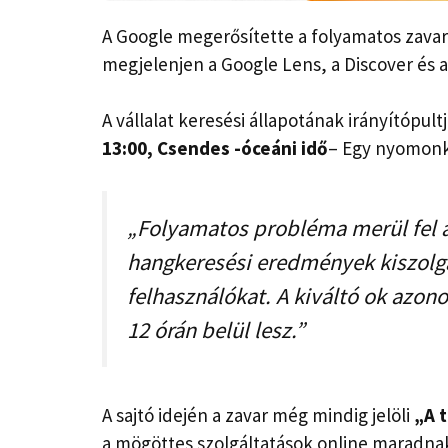
A Google megerősítette a folyamatos zav
megjelenjen a Google Lens, a Discover és a
A vállalat keresési állapotának irányítóp
13:00, Csendes -óceáni idő
– Egy nyomonk
„Folyamatos probléma merül fel a
hangkeresési eredmények kiszolgá
felhasználókat. A kiváltó ok azon
12 órán belül lesz.”
A sajtó idején a zavar még mindig jelöli
„A 
a mögöttes szolgáltatások online maradn