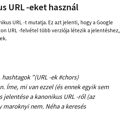
us URL -eket használ
ikus URL -t mutatja. Ez azt jelenti, hogy a Google
on URL -felvétel több verziója létezik a jelentéshez,
ek.
a„ hashtagok ”(URL -ek #chors)
n. Íme, mi van ezzel (és ennek egyik sem
ás jelentése a kanonikus URL -ről (az
gy maroknyi nem. Néha a keresés