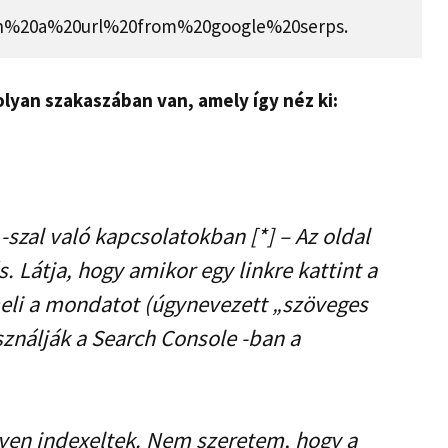
in%20a%20url%20from%20google%20serps.
lyan szakaszában van, amely így néz ki:
szal való kapcsolatokban [*] – Az oldal
. Látja, hogy amikor egy linkre kattint a
eli a mondatot (úgynevezett „szöveges
ználják a Search Console -ban a
yen indexeltek. Nem szeretem, hogy a