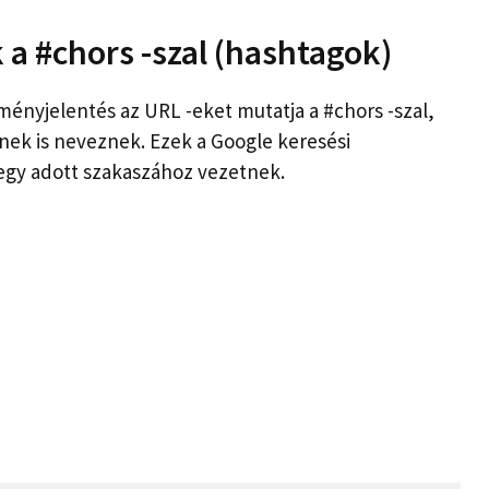
a #chors -szal (hashtagok)
ményjelentés az URL -eket mutatja a #chors -szal,
ek is neveznek. Ezek a Google keresési
egy adott szakaszához vezetnek.