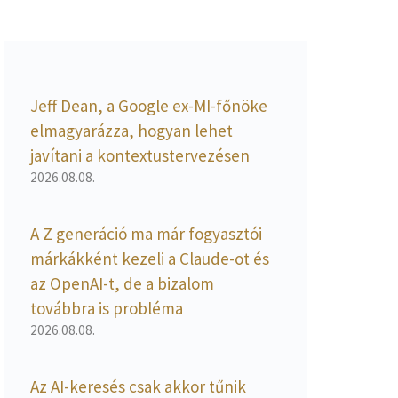
Jeff Dean, a Google ex-MI-főnöke
elmagyarázza, hogyan lehet
javítani a kontextustervezésen
2026.08.08.
A Z generáció ma már fogyasztói
márkákként kezeli a Claude-ot és
az OpenAI-t, de a bizalom
továbbra is probléma
2026.08.08.
Az AI-keresés csak akkor tűnik