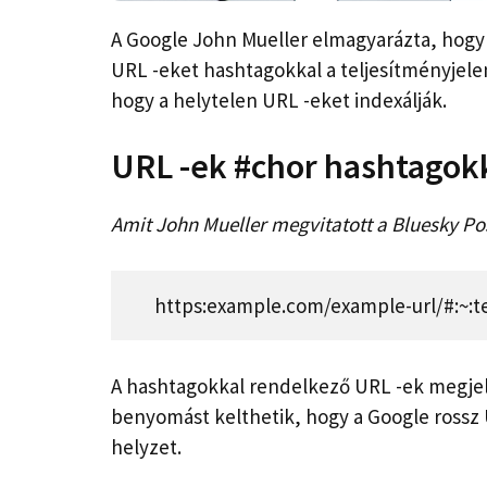
A Google John Mueller elmagyarázta, hogy
URL -eket hashtagokkal a teljesítményjele
hogy a helytelen URL -eket indexálják.
URL -ek #chor hashtagok
Amit John Mueller megvitatott a Bluesky Pos
https:example.com/example-url/#:~:t
A hashtagokkal rendelkező URL -ek megjel
benyomást kelthetik, hogy a Google rossz 
helyzet.