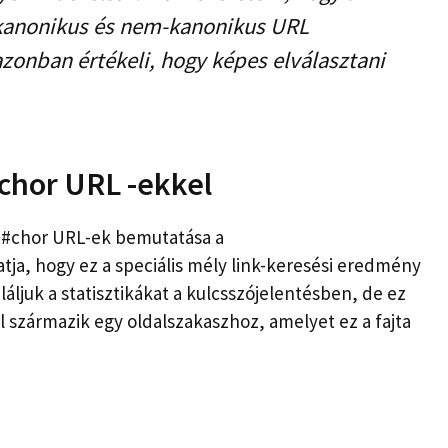
 kanonikus és nem-kanonikus URL
zonban értékeli, hogy képes elválasztani
chor URL -ekkel
t #chor URL-ek bemutatása a
tja, hogy ez a speciális mély link-keresési eredmény
láljuk a statisztikákat a kulcsszójelentésben, de ez
l származik egy oldalszakaszhoz, amelyet ez a fajta