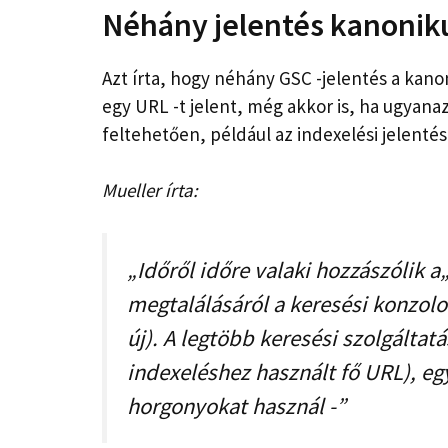
Néhány jelentés kanonik
Azt írta, hogy néhány GSC -jelentés a kanon
egy URL -t jelent, még akkor is, ha ugyanaz
feltehetően, például az indexelési jelentés
Mueller írta:
„Időről időre valaki hozzászólik 
megtalálásáról a keresési konzolo
új). A legtöbb keresési szolgáltat
indexeléshez használt fő URL), e
horgonyokat használ -”