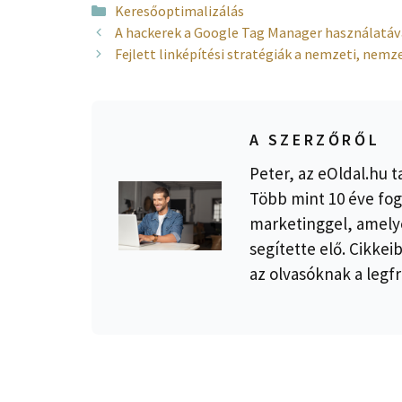
Kategória
Keresőoptimalizálás
A hackerek a Google Tag Manager használatáva
Fejlett linképítési stratégiák a nemzeti, nemz
A SZERZŐRŐL
Peter, az eOldal.hu t
Több mint 10 éve fog
marketinggel, amelye
segítette elő. Cikkei
az olvasóknak a legfr