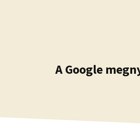
Kilépés
a
tartalomba
A Google megny