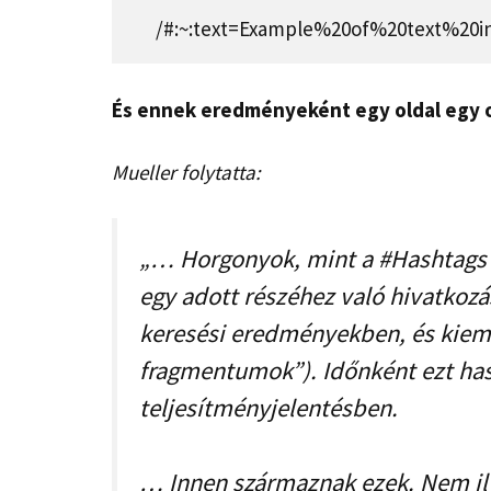
/#:~:text=Example%20of%20text%20
És ennek eredményeként egy oldal egy o
Mueller folytatta:
„… Horgonyok, mint a #Hashtags -
egy adott részéhez való hivatkozás
keresési eredményekben, és kiem
fragmentumok”). Időnként ezt has
teljesítményjelentésben.
… Innen származnak ezek. Nem il