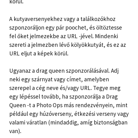
körül.
A kutyaversenyekhez vagy a találkozókhoz
szponzoráljon egy pár poochet, és öltöztesse
fel őket jelmezekbe az URL -jével. Mindenki
szereti a jelmezben lévő kölyökkutyát, és ez az
URL eljut a képek körül.
Ugyanaz a drag queen szponzorálásával. Adj
neki egy szárnyat vagy címet, amelyben
szerepel a cég neve és/vagy URL. Tegye meg
egy lépéssel tovább, ha szponzorálja a Drag
Queen -t a Photo Ops más rendezvényein, mint
például egy húzóverseny, étkezési verseny vagy
valami váratlan (mindaddig, amíg biztonságban
van).