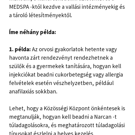
MEDSPA -któl kezdve a vallási intézményekig és
a tároló létesítményektől.
Íme néhány példa:
1. példa:
Az orvosi gyakorlatok hetente vagy
havonta zárt rendezvényt rendezhetnek a
szülők és a gyermekek tanítására, hogyan kell
injekciókat beadni cukorbetegség vagy allergia
felvételek esetén vészhelyzetben, például
anafilaxiás sokkban.
Lehet, hogy a Közösségi Központ önkéntesek is
megtanulják, hogyan kell beadni a Narcan -t
túladagolásokra, és meghatározott túladagolási
típusokat észlelni a helyes kezelés