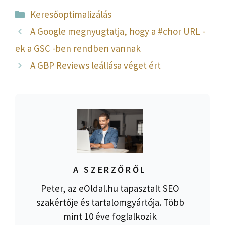
Kategória
Keresőoptimalizálás
A Google megnyugtatja, hogy a #chor URL -
ek a GSC -ben rendben vannak
A GBP Reviews leállása véget ért
A SZERZŐRŐL
Peter, az eOldal.hu tapasztalt SEO
szakértője és tartalomgyártója. Több
mint 10 éve foglalkozik