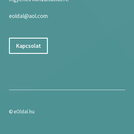
eoldal@aol.com
Kapcsolat
©
eOldal.hu