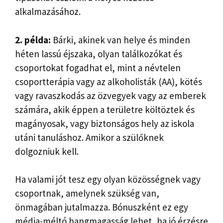
alkalmazásához.
2. példa:
Bárki, akinek van helye és minden
héten lassú éjszaka, olyan találkozókat és
csoportokat fogadhat el, mint a névtelen
csoportterápia vagy az alkoholisták (AA), kötés
vagy ravaszkodás az özvegyek vagy az emberek
számára, akik éppen a területre költöztek és
magányosak, vagy biztonságos hely az iskola
utáni tanuláshoz. Amikor a szülőknek
dolgozniuk kell.
Ha valami jót tesz egy olyan közösségnek vagy
csoportnak, amelynek szükség van,
önmagában jutalmazza. Bónuszként ez egy
média-méltó hangmagasság lehet, ha jó érzésre