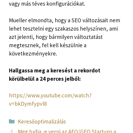
vagy más téves konfigurációkat.
Mueller elmondta, hogy a SEO változásait nem
lehet tesztelni egy szakaszos helyszínen, ami
azt jelenti, hogy bármilyen változtatást
megtesznek, fel kell készülnie a
következményekre.
Hallgassa meg a keresést a rekordot
körülbelül a 24 perces jelből:
https://www.youtube.com/watch?
v=bkDymfypvl8
Kategória
Keresőoptimalizálás
Meg tudja -e verni az AEO/GEO Startups a