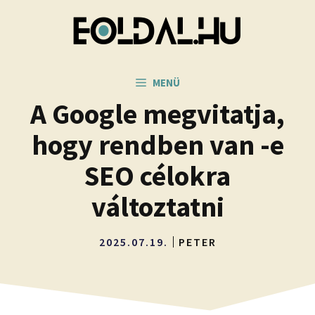
Kilépés
a
tartalomba
MENÜ
A Google megvitatja,
hogy rendben van -e
SEO célokra
változtatni
2025.07.19.
PETER