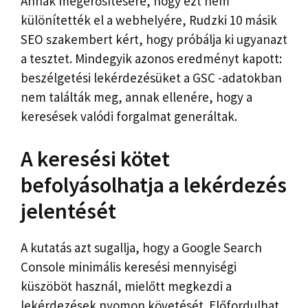
Annak megerősítésére, hogy ezt nem
különítették el a webhelyére, Rudzki 10 másik
SEO szakembert kért, hogy próbálja ki ugyanazt
a tesztet. Mindegyik azonos eredményt kapott:
beszélgetési lekérdezésüket a GSC -adatokban
nem találták meg, annak ellenére, hogy a
keresések valódi forgalmat generáltak.
A keresési kötet
befolyásolhatja a lekérdezés
jelentését
A kutatás azt sugallja, hogy a Google Search
Console minimális keresési mennyiségi
küszöböt használ, mielőtt megkezdi a
lekérdezések nyomon követését. Előfordulhat,