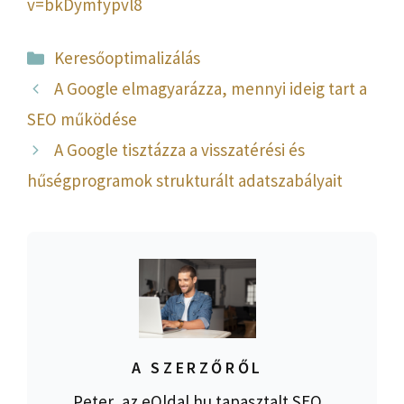
v=bkDymfypvl8
Kategória
Keresőoptimalizálás
A Google elmagyarázza, mennyi ideig tart a
SEO működése
A Google tisztázza a visszatérési és
hűségprogramok strukturált adatszabályait
A SZERZŐRŐL
Peter, az eOldal.hu tapasztalt SEO