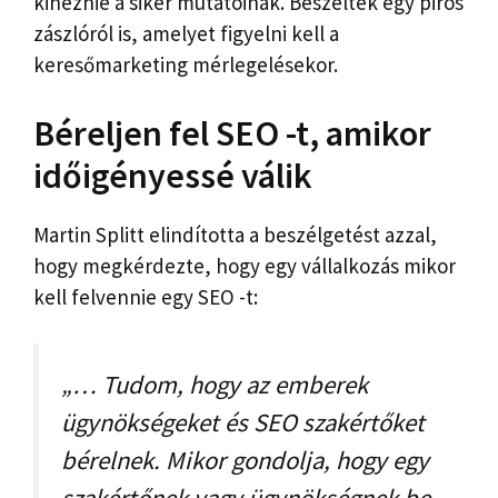
kinéznie a siker mutatóinak. Beszéltek egy piros
zászlóról is, amelyet figyelni kell a
keresőmarketing mérlegelésekor.
Béreljen fel SEO -t, amikor
időigényessé válik
Martin Splitt elindította a beszélgetést azzal,
hogy megkérdezte, hogy egy vállalkozás mikor
kell felvennie egy SEO -t:
„… Tudom, hogy az emberek
ügynökségeket és SEO szakértőket
bérelnek. Mikor gondolja, hogy egy