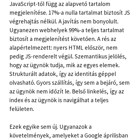
JavaScript-től függ az alapvető tartalom
megjelenítése. 17%-a nulla tartalmat biztosít JS
végrehajtás nélkül. A javítás nem bonyolult.
Ugyanezen webhelyek 99%-a teljes tartalmat
biztosít a megjelenítést követően. A rés az
alapértelmezett: nyers HTML először, nem
pedig JS-renderelt végül. Szemantikus jelölés,
hogy az ügynök tudja, mik az egyes elemek.
Strukturált adatok, így az identitás géppel
olvasható. Gyors szállítás, így sem a bejáró, sem
az ügynök nem időzít le. Belső linkelés, így az
index és az ügynök is navigálhat a teljes
felületen.
Ezek egyike sem új. Ugyanazok a
követelmények, amelyeket a Google áprilisban