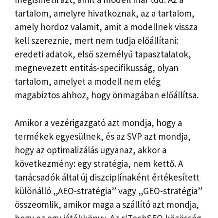
tartalom, amelyre hivatkoznak, az a tartalom,
amely hordoz valamit, amit a modellnek vissza
kell szereznie, mert nem tudja előállítani:
eredeti adatok, első személyű tapasztalatok,
megnevezett entitás-specifikusság, olyan
tartalom, amelyet a modell nem elég
magabiztos ahhoz, hogy önmagában előállítsa.
Amikor a vezérigazgató azt mondja, hogy a
termékek egyesülnek, és az SVP azt mondja,
hogy az optimalizálás ugyanaz, akkor a
következmény: egy stratégia, nem kettő. A
tanácsadók által új diszciplínaként értékesített
különálló „AEO-stratégia” vagy „GEO-stratégia”
összeomlik, amikor maga a szállító azt mondja,
hogy ez egy játékkönyv. Az r/TechSEO közösség