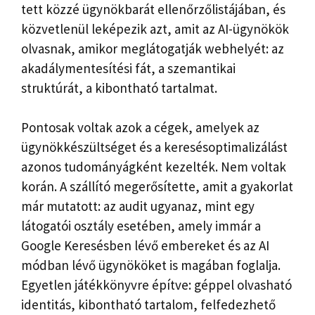
tett közzé ügynökbarát ellenőrzőlistájában, és
közvetlenül leképezik azt, amit az AI-ügynökök
olvasnak, amikor meglátogatják webhelyét: az
akadálymentesítési fát, a szemantikai
struktúrát, a kibontható tartalmat.
Pontosak voltak azok a cégek, amelyek az
ügynökkészültséget és a keresésoptimalizálást
azonos tudományágként kezelték. Nem voltak
korán. A szállító megerősítette, amit a gyakorlat
már mutatott: az audit ugyanaz, mint egy
látogatói osztály esetében, amely immár a
Google Keresésben lévő embereket és az AI
módban lévő ügynököket is magában foglalja.
Egyetlen játékkönyvre építve: géppel olvasható
identitás, kibontható tartalom, felfedezhető