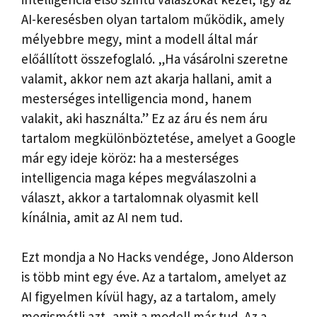
AI-keresésben olyan tartalom működik, amely
mélyebbre megy, mint a modell által már
előállított összefoglaló. „Ha vásárolni szeretne
valamit, akkor nem azt akarja hallani, amit a
mesterséges intelligencia mond, hanem
valakit, aki használta.” Ez az áru és nem áru
tartalom megkülönböztetése, amelyet a Google
már egy ideje köröz: ha a mesterséges
intelligencia maga képes megválaszolni a
választ, akkor a tartalomnak olyasmit kell
kínálnia, amit az AI nem tud.
Ezt mondja a No Hacks vendége, Jono Alderson
is több mint egy éve. Az a tartalom, amelyet az
AI figyelmen kívül hagy, az a tartalom, amely
megismétli azt, amit a modell már tud. Az a