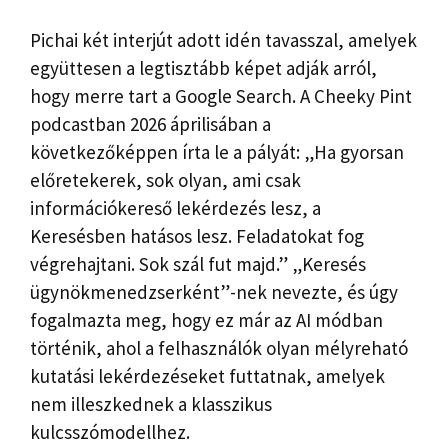
Pichai két interjút adott idén tavasszal, amelyek
együttesen a legtisztább képet adják arról,
hogy merre tart a Google Search. A Cheeky Pint
podcastban 2026 áprilisában a
következőképpen írta le a pályát: „Ha gyorsan
előretekerek, sok olyan, ami csak
információkereső lekérdezés lesz, a
Keresésben hatásos lesz. Feladatokat fog
végrehajtani. Sok szál fut majd.” „Keresés
ügynökmenedzserként”-nek nevezte, és úgy
fogalmazta meg, hogy ez már az AI módban
történik, ahol a felhasználók olyan mélyreható
kutatási lekérdezéseket futtatnak, amelyek
nem illeszkednek a klasszikus
kulcsszómodellhez.