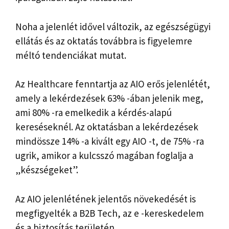
Noha a jelenlét idővel változik, az egészségügyi
ellátás és az oktatás továbbra is figyelemre
méltó tendenciákat mutat.
Az Healthcare fenntartja az AIO erős jelenlétét,
amely a lekérdezések 63% -ában jelenik meg,
ami 80% -ra emelkedik a kérdés-alapú
kereséseknél. Az oktatásban a lekérdezések
mindössze 14% -a kivált egy AIO -t, de 75% -ra
ugrik, amikor a kulcsszó magában foglalja a
„készségeket”.
Az AIO jelenlétének jelentős növekedését is
megfigyelték a B2B Tech, az e -kereskedelem
és a biztosítás területén.