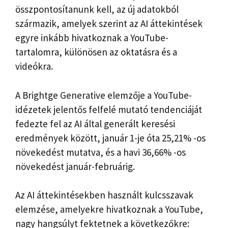
összpontosítanunk kell, az új adatokból
származik, amelyek szerint az AI áttekintések
egyre inkább hivatkoznak a YouTube-
tartalomra, különösen az oktatásra és a
videókra.
A Brightge Generative elemzője a YouTube-
idézetek jelentős felfelé mutató tendenciáját
fedezte fel az AI által generált keresési
eredmények között, január 1-je óta 25,21% -os
növekedést mutatva, és a havi 36,66% -os
növekedést január-februárig.
Az AI áttekintésekben használt kulcsszavak
elemzése, amelyekre hivatkoznak a YouTube,
nagy hangsúlyt fektetnek a következőkre: