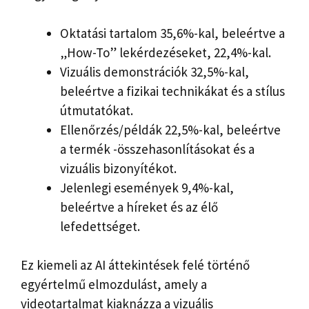
Oktatási tartalom 35,6%-kal, beleértve a
„How-To” lekérdezéseket, 22,4%-kal.
Vizuális demonstrációk 32,5%-kal,
beleértve a fizikai technikákat és a stílus
útmutatókat.
Ellenőrzés/példák 22,5%-kal, beleértve
a termék -összehasonlításokat és a
vizuális bizonyítékot.
Jelenlegi események 9,4%-kal,
beleértve a híreket és az élő
lefedettséget.
Ez kiemeli az AI áttekintések felé történő
egyértelmű elmozdulást, amely a
videotartalmat kiaknázza a vizuális