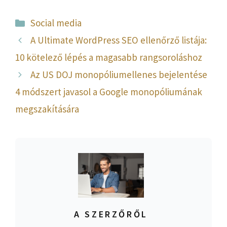
Kategória
Social media
A Ultimate WordPress SEO ellenőrző listája:
10 kötelező lépés a magasabb rangsoroláshoz
Az US DOJ monopóliumellenes bejelentése
4 módszert javasol a Google monopóliumának
megszakítására
A SZERZŐRŐL