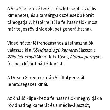
A Veo 2 lehetővé teszi a részletesebb vizuális
kimenetet, és a tantárgyak szélesebb körét
támogatja. A háttérrel túl a felhasználók most
már teljes rövid videoklipet generálhatnak.
Videó háttér létrehozásához a felhasználók
válassza ki a
Rövidnadrágú kamera
válassza a
Zöld képernyő
Akkor lehetőség
Álomképernyő
és
írja be a kívánt háttérleírást.
A Dream Screen ezután AI által generált
lehetőségeket kínál.
Az önálló klipekhez a felhasználók megnyitják a
rövidnadrág kamerát és a médiaválasztót,