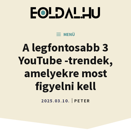
Kilépés
a
tartalomba
MENÜ
A legfontosabb 3
YouTube -trendek,
amelyekre most
figyelni kell
2025.03.10.
PETER