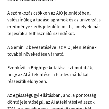
A szórakozás csökken az AIO jelenlétében,
valószínűleg a tudásdiagramok és az univerzális
eredmények erős jelenléte miatt, amelyek már
teljesítik a felhasználói szándékot.
A Gemini 2 bevezetésével az AIO jelenlétének
további növekedése várható.
Ezenkívül a Brightge kutatásai azt mutatják,
hogy az AI áttekintései a hiteles márkákat
részesítik előnyben.
Az egészségügyi ellátásban, ahol a pontosság
döntő jelentőségű, az AI áttekintési válaszok
72% -a a bevált orvosi kutatóközpontokból