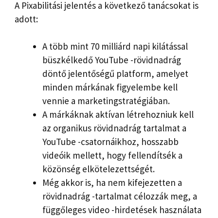
A Pixabilitási jelentés a következő tanácsokat is
adott:
A több mint 70 milliárd napi kilátással
büszkélkedő YouTube -rövidnadrág
döntő jelentőségű platform, amelyet
minden márkának figyelembe kell
vennie a marketingstratégiában.
A márkáknak aktívan létrehozniuk kell
az organikus rövidnadrág tartalmat a
YouTube -csatornáikhoz, hosszabb
videóik mellett, hogy fellendítsék a
közönség elkötelezettségét.
Még akkor is, ha nem kifejezetten a
rövidnadrág -tartalmat célozzák meg, a
függőleges video -hirdetések használata