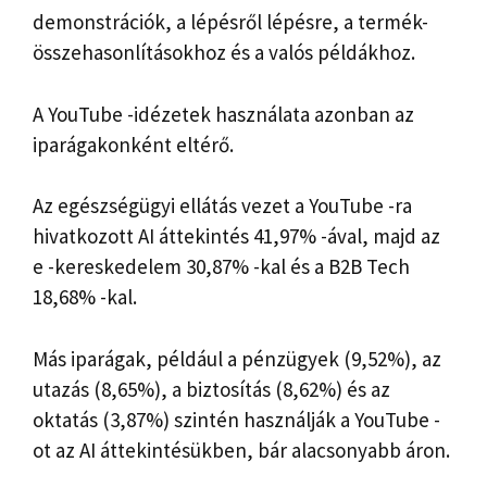
demonstrációk, a lépésről lépésre, a termék-
összehasonlításokhoz és a valós példákhoz.
A YouTube -idézetek használata azonban az
iparágakonként eltérő.
Az egészségügyi ellátás vezet a YouTube -ra
hivatkozott AI áttekintés 41,97% -ával, majd az
e -kereskedelem 30,87% -kal és a B2B Tech
18,68% -kal.
Más iparágak, például a pénzügyek (9,52%), az
utazás (8,65%), a biztosítás (8,62%) és az
oktatás (3,87%) szintén használják a YouTube -
ot az AI áttekintésükben, bár alacsonyabb áron.