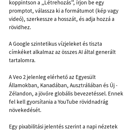
koppintson a „Létrehozás”, írjon be egy
promptot, válassza ki a formátumot (kép vagy
videó), szerkessze a hosszát, és adja hozzá a
rövidhez.
A Google szintetikus vízjeleket és tiszta
címkéket alkalmaz az összes AI által generált
tartalomra.
A Veo 2 jelenleg elérhető az Egyesült
Államokban, Kanadában, Ausztráliában és Új -
Zélandon, a jövőre globális bevezetéssel. Ennek
fel kell gyorsítania a YouTube rövidnadrág
növekedését.
Egy pixabilitási jelentés szerint a napi nézetek