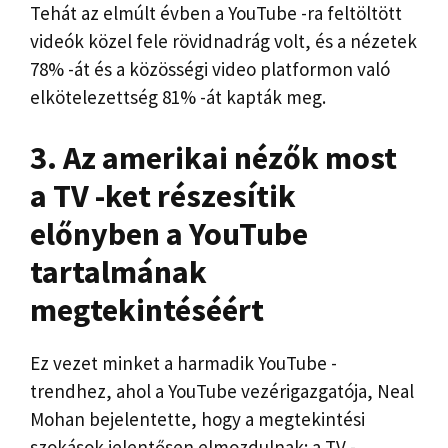
Tehát az elmúlt évben a YouTube -ra feltöltött
videók közel fele rövidnadrág volt, és a nézetek
78% -át és a közösségi video platformon való
elkötelezettség 81% -át kapták meg.
3. Az amerikai nézők most
a TV -ket részesítik
előnyben a YouTube
tartalmának
megtekintéséért
Ez vezet minket a harmadik YouTube -
trendhez, ahol a YouTube vezérigazgatója, Neal
Mohan bejelentette, hogy a megtekintési
szokások jelentősen elmozdulnak: a TV -