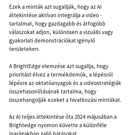
Ezek a minták azt sugallják, hogy az AI
áttekintése aktívan integrálja a video -
tartalmat, hogy gazdagabb és átfogóbb
válaszokat adjon, különösen a vizuális vagy
gyakorlati demonstrációkat igénylő
területeken.
A BrightEdge elemzése azt sugallja, hogy
prioritást élvez a termékdemók, a lépésről
lépésre az oktatóanyagok és a videostratégiák
összehasonlításának tartalma, hogy
összehangolják ezeket a hivatkozási mintákat.
Az AI teljes áttekintése óta 2024 májusában a
Brightedge nyomon követte a különféle
iparágakban zajló hatásokat.