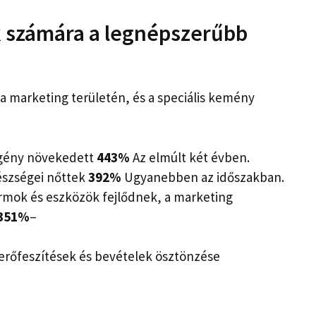
 számára a legnépszerűbb
 a marketing területén, és a speciális kemény
 igény növekedett
443%
Az elmúlt két évben.
készségei nőttek
392%
Ugyanebben az időszakban.
ormok és eszközök fejlődnek, a marketing
351%
–
 erőfeszítések és bevételek ösztönzése