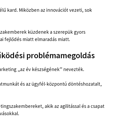
lű kard. Miközben az innovációt vezeti, sok
zakemberek küzdenek a szerepük gyors
i fejlődés miatt elmaradás miatt.
működési problémamegoldás
rketing „az év készségének” nevezték.
atmunkát és az ügyfél-központú döntéshozatalt,
tingszakembereket, akik az agilitással és a csapat
ívásokkal.