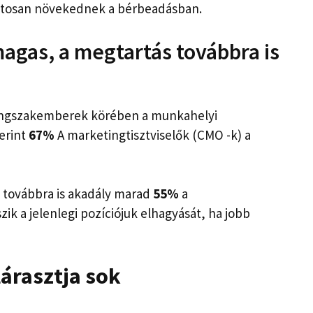
matosan növekednek a bérbeadásban.
gas, a megtartás továbbra is
tingszakemberek körében a munkahelyi
erint
67%
A marketingtisztviselők (CMO -k) a
 továbbra is akadály marad
55%
a
k a jelenlegi pozíciójuk elhagyását, ha jobb
árasztja sok