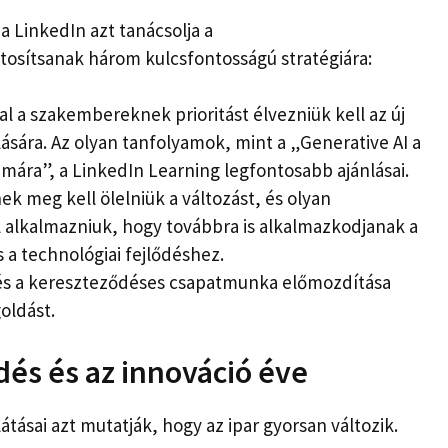
LinkedIn azt tanácsolja a
sítsanak három kulcsfontosságú stratégiára:
val a szakembereknek prioritást élvezniük kell az új
sára. Az olyan tanfolyamok, mint a „Generative AI a
mára”, a LinkedIn Learning legfontosabb ajánlásai.
 meg kell ölelniük a változást, és olyan
alkalmazniuk, hogy továbbra is alkalmazkodjanak a
 a technológiai fejlődéshez.
a és a kereszteződéses csapatmunka előmozdítása
oldást.
és és az innováció éve
átásai azt mutatják, hogy az ipar gyorsan változik.