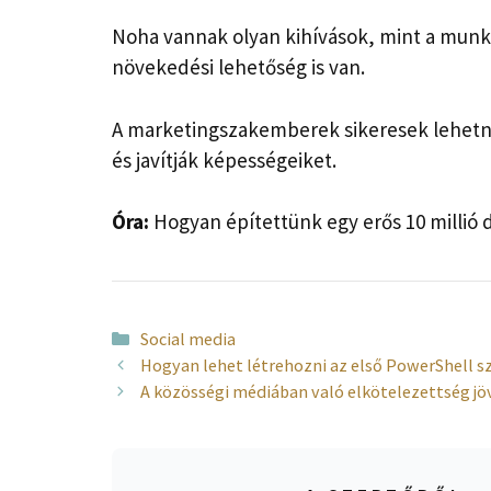
Noha vannak olyan kihívások, mint a munka
növekedési lehetőség is van.
A marketingszakemberek sikeresek lehetne
és javítják képességeiket.
Óra:
Hogyan építettünk egy erős 10 millió 
Kategória
Social media
Hogyan lehet létrehozni az első PowerShell s
A közösségi médiában való elkötelezettség jö