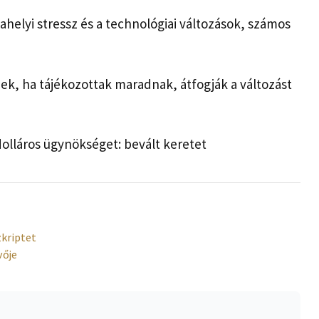
helyi stressz és a technológiai változások, számos
k, ha tájékozottak maradnak, átfogják a változást
dolláros ügynökséget: bevált keretet
zkriptet
vője