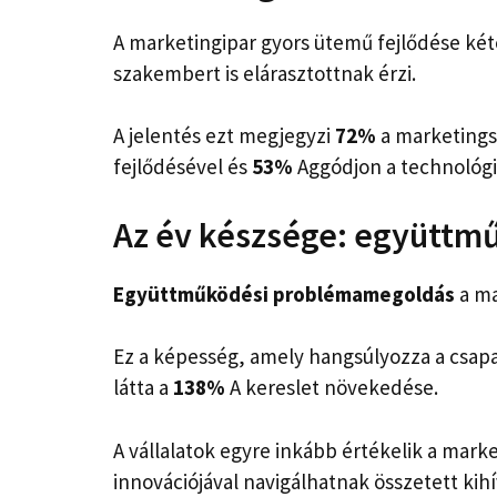
A marketingipar gyors ütemű fejlődése kété
szakembert is elárasztottnak érzi.
A jelentés ezt megjegyzi
72%
a marketings
fejlődésével és
53%
Aggódjon a technológia
Az év készsége: együtt
Együttműködési problémamegoldás
a ma
Ez a képesség, amely hangsúlyozza a csap
látta a
138%
A kereslet növekedése.
A vállalatok egyre inkább értékelik a marke
innovációjával navigálhatnak összetett kih