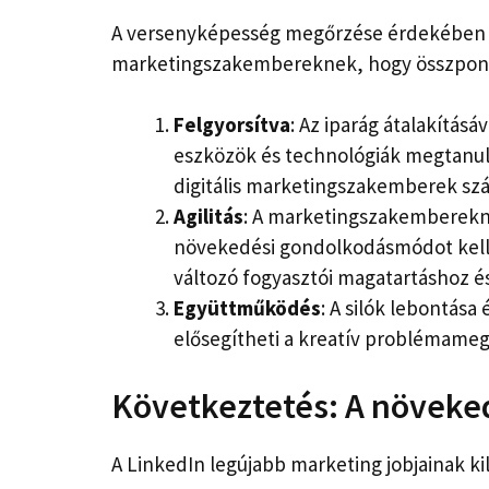
A versenyképesség megőrzése érdekében a 
marketingszakembereknek, hogy összponto
Felgyorsítva
: Az iparág átalakításá
eszközök és technológiák megtanulá
digitális marketingszakemberek szá
Agilitás
: A marketingszakembereknek
növekedési gondolkodásmódot kell 
változó fogyasztói magatartáshoz és
Együttműködés
: A silók lebontás
elősegítheti a kreatív problémameg
Következtetés: A növeked
A LinkedIn legújabb marketing jobjainak kil