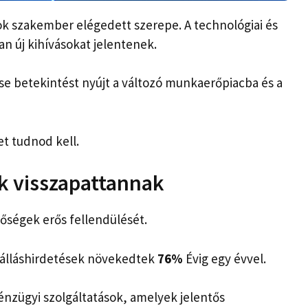
k szakember elégedett szerepe. A technológiai és
n új kihívásokat jelentenek.
se betekintést nyújt a változó munkaerőpiacba és a
et tudnod kell.
 visszapattannak
őségek erős fellendülését.
 álláshirdetések növekedtek
76%
Évig egy évvel.
pénzügyi szolgáltatások, amelyek jelentős