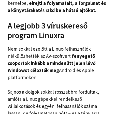
kernelbe,
elrejti a folyamatait, a forgalmat és
a könyvtárakat
és
rakd be a hátsó ajtókat.
A legjobb 3 víruskereső
program Linuxra
Nem sokkal ezelőtt a Linux-felhasználók
nélkülözhették az AV-szoftvert
fenyegető
csoportok inkább a mindenütt jelen lévő
Windowst célozták meg
Android és Apple
platformokon.
Sajnos a dolgok sokkal rosszabbra fordultak,
amióta a Linux gépekkel rendelkező
vállalkozások és egyéni felhasználók száma
lassan, de folyamatosan nőtt – ez a tény arra