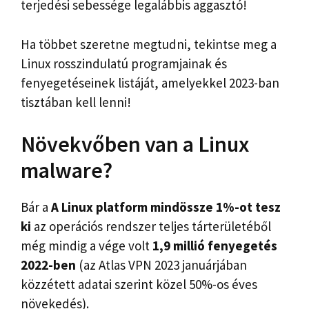
terjedési sebessége legalábbis aggasztó!
Ha többet szeretne megtudni, tekintse meg a
Linux rosszindulatú programjainak és
fenyegetéseinek listáját, amelyekkel 2023-ban
tisztában kell lenni!
Növekvőben van a Linux
malware?
Bár a
A Linux platform mindössze 1%-ot tesz
ki
az operációs rendszer teljes tárterületéből
még mindig a vége volt
1,9 millió fenyegetés
2022-ben
(az Atlas VPN 2023 januárjában
közzétett adatai szerint közel 50%-os éves
növekedés).