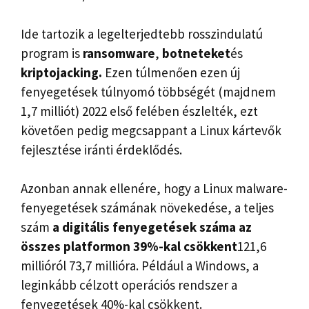
Ide tartozik a legelterjedtebb rosszindulatú
program is
ransomware
,
botneteket
és
kriptojacking.
Ezen túlmenően ezen új
fenyegetések túlnyomó többségét (majdnem
1,7 milliót) 2022 első felében észlelték, ezt
követően pedig megcsappant a Linux kártevők
fejlesztése iránti érdeklődés.
Azonban annak ellenére, hogy a Linux malware-
fenyegetések számának növekedése, a teljes
szám
a digitális fenyegetések száma az
összes platformon 39%-kal csökkent
121,6
millióról 73,7 millióra. Például a Windows, a
leginkább célzott operációs rendszer a
fenyegetések 40%-kal csökkent.