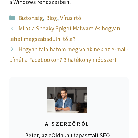
a Windows rendszerben.
Kategória
Biztonság
,
Blog
,
Vírusirtó
Mi az a Sneaky Spigot Malware és hogyan
lehet megszabadulni tőle?
Hogyan találhatom meg valakinek az e-mail-
címét a Facebookon? 3 hatékony módszer!
A SZERZŐRŐL
Peter, az eOldal.hu tapasztalt SEO