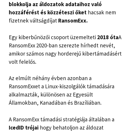
blokkolja az áldozatok adataihoz való
hozzáférést és közzéteszi őket
hacsak nem
fizetnek váltságdíjat
RansomExx.
Egy kiberbűnözői csoport üzemelteti
2018 óta
A
RansomExx 2020-ban szerezte hírhedt nevét,
amikor számos nagy horderejű kibertámadásért
volt felelős.
Az elmúlt néhány évben azonban a
RansomExxet a Linux-kiszolgálók támadására
alkalmazták, különösen az Egyesült
Államokban, Kanadában és Brazíliában.
A RansomExx támadási stratégiája általában a
IcedID trójai
hogy behatoljon az áldozat