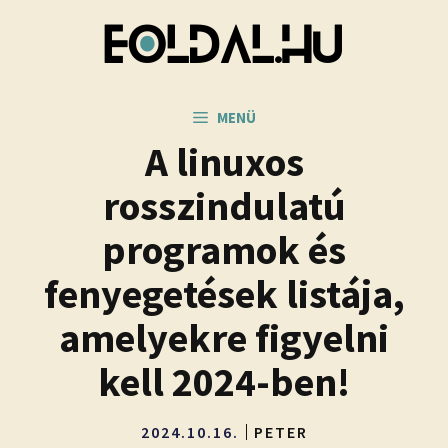
Kilépés
a
tartalomba
MENÜ
A linuxos
rosszindulatú
programok és
fenyegetések listája,
amelyekre figyelni
kell 2024-ben!
2024.10.16.
PETER