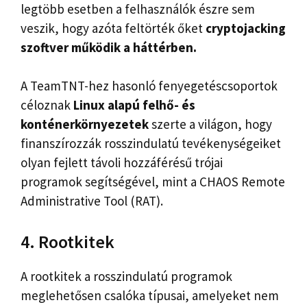
legtöbb esetben a felhasználók észre sem
veszik, hogy azóta feltörték őket
cryptojacking
szoftver működik a háttérben.
A TeamTNT-hez hasonló fenyegetéscsoportok
céloznak
Linux alapú felhő- és
konténerkörnyezetek
szerte a világon, hogy
finanszírozzák rosszindulatú tevékenységeiket
olyan fejlett távoli hozzáférésű trójai
programok segítségével, mint a CHAOS Remote
Administrative Tool (RAT).
4. Rootkitek
A rootkitek a rosszindulatú programok
meglehetősen csalóka típusai, amelyeket nem