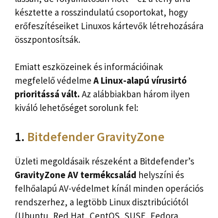
késztette a rosszindulatú csoportokat, hogy
erőfeszítéseiket Linuxos kártevők létrehozására
összpontosítsák.
Emiatt eszközeinek és információinak
megfelelő védelme
A Linux-alapú vírusirtó
prioritássá vált.
Az alábbiakban három ilyen
kiváló lehetőséget sorolunk fel:
1.
Bitdefender GravityZone
Üzleti megoldásaik részeként a Bitdefender’s
GravityZone AV termékcsalád
helyszíni és
felhőalapú AV-védelmet kínál minden operációs
rendszerhez, a legtöbb Linux disztribúciótól
(Ubuntu, Red Hat, CentOS, SUSE, Fedora,