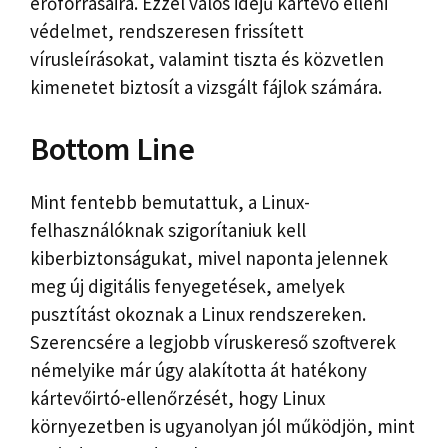
erőforrásaira. Ezzel valós idejű kártevő elleni
védelmet, rendszeresen frissített
vírusleírásokat, valamint tiszta és közvetlen
kimenetet biztosít a vizsgált fájlok számára.
Bottom Line
Mint fentebb bemutattuk, a Linux-
felhasználóknak szigorítaniuk kell
kiberbiztonságukat, mivel naponta jelennek
meg új digitális fenyegetések, amelyek
pusztítást okoznak a Linux rendszereken.
Szerencsére a legjobb víruskereső szoftverek
némelyike ​​már úgy alakította át hatékony
kártevőirtó-ellenőrzését, hogy Linux
környezetben is ugyanolyan jól működjön, mint