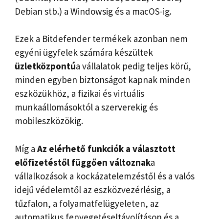
Debian stb.) a Windowsig és a macOS-ig.
Ezek a Bitdefender termékek azonban nem
egyéni ügyfelek számára készültek
üzletközpontú
a vállalatok pedig teljes körű,
minden egyben biztonságot kapnak minden
eszközükhöz, a fizikai és virtuális
munkaállomásoktól a szerverekig és
mobileszközökig.
Míg a
Az elérhető funkciók a választott
előfizetéstől függően változnak
a
vállalkozások a kockázatelemzéstől és a valós
idejű védelemtől az eszközvezérlésig, a
tűzfalon, a folyamatfelügyeleten, az
automatikus fenyegetéseltávolításon és a