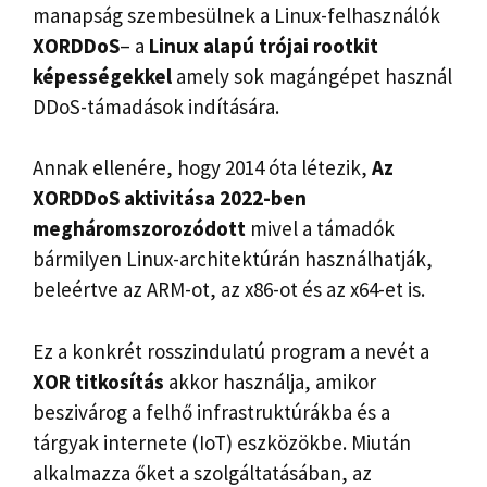
manapság szembesülnek a Linux-felhasználók
XORDDoS
– a
Linux alapú trójai rootkit
képességekkel
amely sok magángépet használ
DDoS-támadások indítására.
Annak ellenére, hogy 2014 óta létezik,
Az
XORDDoS aktivitása 2022-ben
megháromszorozódott
mivel a támadók
bármilyen Linux-architektúrán használhatják,
beleértve az ARM-ot, az x86-ot és az x64-et is.
Ez a konkrét rosszindulatú program a nevét a
XOR titkosítás
akkor használja, amikor
beszivárog a felhő infrastruktúrákba és a
tárgyak internete (IoT) eszközökbe. Miután
alkalmazza őket a szolgáltatásában, az