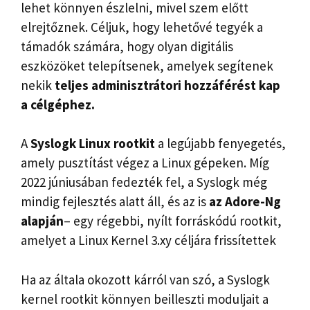
lehet könnyen észlelni, mivel szem előtt
elrejtőznek. Céljuk, hogy lehetővé tegyék a
támadók számára, hogy olyan digitális
eszközöket telepítsenek, amelyek segítenek
nekik
teljes adminisztrátori hozzáférést kap
a célgéphez.
A
Syslogk Linux rootkit
a legújabb fenyegetés,
amely pusztítást végez a Linux gépeken. Míg
2022 júniusában fedezték fel, a Syslogk még
mindig fejlesztés alatt áll, és az is
az Adore-Ng
alapján
– egy régebbi, nyílt forráskódú rootkit,
amelyet a Linux Kernel 3.xy céljára frissítettek
Ha az általa okozott kárról van szó, a Syslogk
kernel rootkit könnyen beilleszti moduljait a