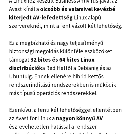
A Linuxhoz készült Business Antivirus-jával az
Avast kínál a
olcsóbb és valamivel kevésbé
kiterjedt AV-lefedettség
Linux alapú
szervereknél, mint a fent vázolt két lehetőség.
Ez a megbízható és nagy teljesítményű
biztonsági megoldás különféle eszközöket
támogat
32 bites és 64 bites Linux
disztribúciók
a Red Hattől a Debianig és az
Ubuntuig. Ennek ellenére hibrid kettős
rendszerindítású rendszerekben is működik
más típusú operációs rendszerekkel.
Ezenkívül a fenti két lehetőséggel ellentétben
az Avast for Linux a
nagyon könnyű AV
észrevehetetlen hatással a rendszer