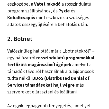
eszközébe, a
Vatet rakodó
a rosszindulatú
program szállításához, és
Pyxie
és
Kobaltcsapás
mint eszközök a szükséges
adatok összegyűjtésére a behatolás után.
2. Botnet
Valószínűleg hallottál már a „botnetekről” –
egy hálózatról
rosszindulatú programokkal
fertőzött magánszámítógépek
amelyet a
támadók távolról használnak a tulajdonosok
tudta nélkül
DDoS (Distributed Denial of
Service) támadásokat hajt végre
más
szervereket elárasztani és leállítani.
Az egyik legnagyobb fenyegetés, amellyel