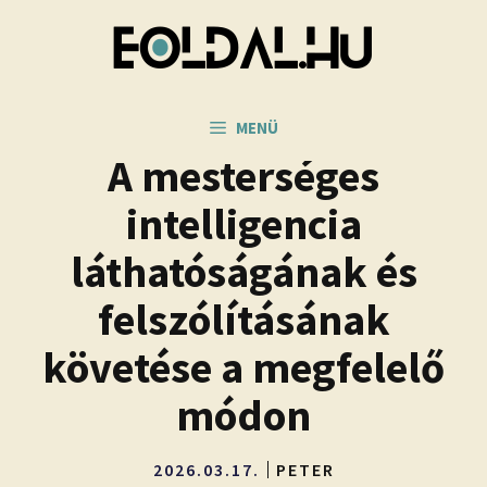
Kilépés
a
tartalomba
MENÜ
A mesterséges
intelligencia
láthatóságának és
felszólításának
követése a megfelelő
módon
2026.03.17.
PETER