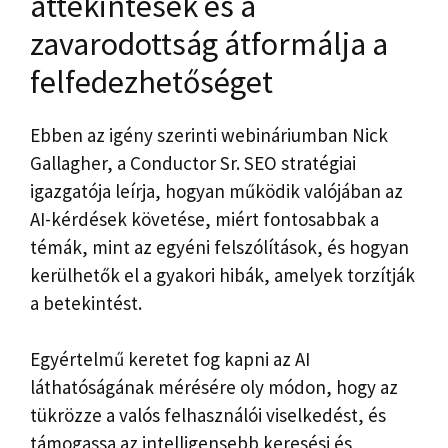
áttekintések és a
zavarodottság átformálja a
felfedezhetőséget
Ebben az igény szerinti webináriumban Nick
Gallagher, a Conductor Sr. SEO stratégiai
igazgatója leírja, hogyan működik valójában az
AI-kérdések követése, miért fontosabbak a
témák, mint az egyéni felszólítások, és hogyan
kerülhetők el a gyakori hibák, amelyek torzítják
a betekintést.
Egyértelmű keretet fog kapni az AI
láthatóságának mérésére oly módon, hogy az
tükrözze a valós felhasználói viselkedést, és
támogassa az intelligensebb keresési és