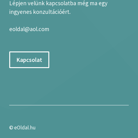
Lépjen velünk kapcsolatba még ma egy
ingyenes konzultációért.
eoldal@aol.com
Kapcsolat
©
eOldal.hu