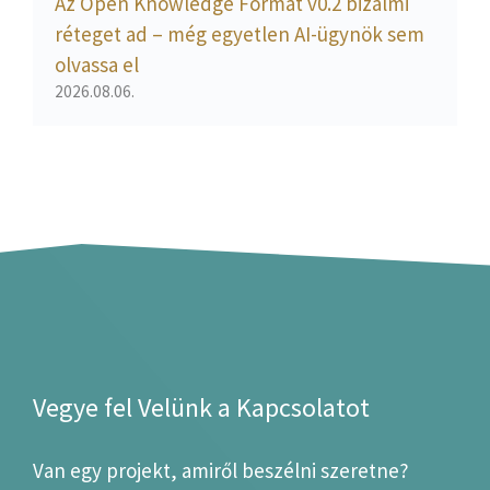
Az Open Knowledge Format v0.2 bizalmi
réteget ad – még egyetlen AI-ügynök sem
olvassa el
2026.08.06.
Vegye fel Velünk a Kapcsolatot
Van egy projekt, amiről beszélni szeretne?