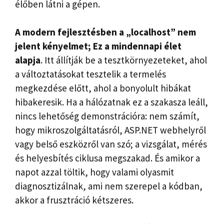
élőben látni a gépen.
A modern fejlesztésben a „localhost” nem
jelent kényelmet; Ez a mindennapi élet
alapja
. Itt állítják be a tesztkörnyezeteket, ahol
a változtatásokat tesztelik a termelés
megkezdése előtt, ahol a bonyolult hibákat
hibakeresik. Ha a hálózatnak ez a szakasza leáll,
nincs lehetőség demonstrációra: nem számít,
hogy mikroszolgáltatásról, ASP.NET webhelyről
vagy belső eszközről van szó; a vizsgálat, mérés
és helyesbítés ciklusa megszakad. És amikor a
napot azzal töltik, hogy valami olyasmit
diagnosztizálnak, ami nem szerepel a kódban,
akkor a frusztráció kétszeres.