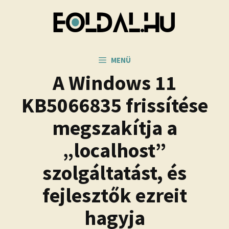
Kilépés
a
tartalomba
MENÜ
A Windows 11
KB5066835 frissítése
megszakítja a
„localhost”
szolgáltatást, és
fejlesztők ezreit
hagyja