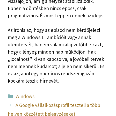
visszajöjjön, amíg a helyzet stabilizálódik.
Ebben a döntésben nincs eposz, csak
pragmatizmus. És most éppen ennek az ideje.
Az irónia az, hogy az epizód nem kérdőjelezi
meg a Windows 11 ambícióit vagy annak
ütemtervét, hanem valami alapvetőbbet: azt,
hogy a lényeg minden nap működjön. Ha a
„localhost” ki van kapcsolva, a jövőbeli tervek
nem mennek kudarcot; a jelen nem sikerül. És
ez az, ahol egy operációs rendszer igazán
kockára teszi a hírnevét.
Kategória
Windows
A Google vállalkozásprofil teszteli a több
helyen közzétett bejegyzéseket