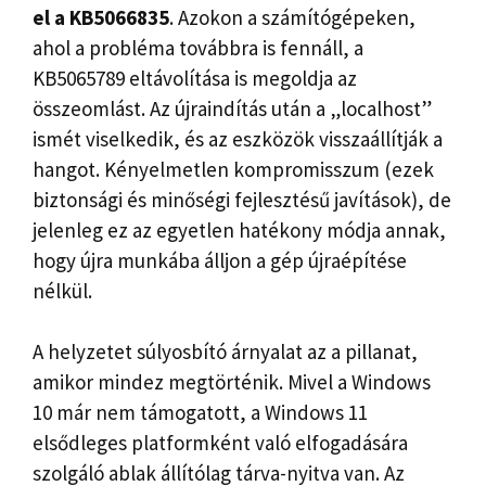
el a KB5066835
. Azokon a számítógépeken,
ahol a probléma továbbra is fennáll, a
KB5065789 eltávolítása is megoldja az
összeomlást. Az újraindítás után a „localhost”
ismét viselkedik, és az eszközök visszaállítják a
hangot. Kényelmetlen kompromisszum (ezek
biztonsági és minőségi fejlesztésű javítások), de
jelenleg ez az egyetlen hatékony módja annak,
hogy újra munkába álljon a gép újraépítése
nélkül.
A helyzetet súlyosbító árnyalat az a pillanat,
amikor mindez megtörténik. Mivel a Windows
10 már nem támogatott, a Windows 11
elsődleges platformként való elfogadására
szolgáló ablak állítólag tárva-nyitva van. Az