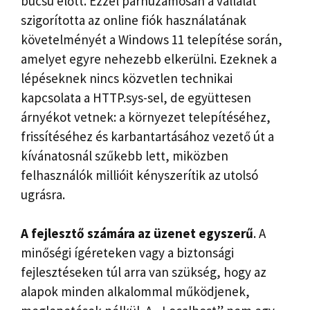
búcsú előtt. Ezzel párhuzamosan a vállalat
szigorította az online fiók használatának
követelményét a Windows 11 telepítése során,
amelyet egyre nehezebb elkerülni. Ezeknek a
lépéseknek nincs közvetlen technikai
kapcsolata a HTTP.sys-sel, de együttesen
árnyékot vetnek: a környezet telepítéséhez,
frissítéséhez és karbantartásához vezető út a
kívánatosnál szűkebb lett, miközben
felhasználók millióit kényszerítik az utolsó
ugrásra.
A fejlesztő számára az üzenet egyszerű
. A
minőségi ígéreteken vagy a biztonsági
fejlesztéseken túl arra van szükség, hogy az
alapok minden alkalommal működjenek,