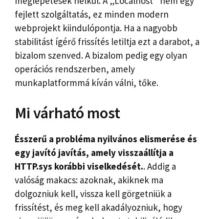
meglepetések nélkül. A „Localhost” nem egy
fejlett szolgáltatás, ez minden modern
webprojekt kiindulópontja. Ha a nagyobb
stabilitást ígérő frissítés letiltja ezt a darabot, a
bizalom szenved. A bizalom pedig egy olyan
operációs rendszerben, amely
munkaplatformmá kíván válni, tőke.
Mi várható most
Ésszerű a probléma nyilvános elismerése és
egy javító javítás, amely visszaállítja a
HTTP.sys korábbi viselkedését.
. Addig a
valóság makacs: azoknak, akiknek ma
dolgozniuk kell, vissza kell görgetniük a
frissítést, és meg kell akadályozniuk, hogy