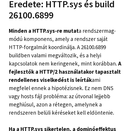
Eredete: HTTP.sys és build
26100.6899
Minden a HTTP.sys-re mutat
a rendszermag-
módú komponens, amely a rendszer saját
HTTP-forgalmát koordinálja. A 26100.6899
buildben valami megváltozik, és a helyi
kapcsolatok nem keringenek, mint korábban.
A
fejlesztők a HTTP/2 használatakor tapasztalt
rendellenes viselkedést is leírták
ami
megfelel ennek a hipotézisnek. Ez nem DNS
vagy hosts fájl probléma: az útvonal lejjebb
meghiúsul, azon a rétegen, amelynek a
rendszeren belüli kéréseket kell eldöntenie.
Ha a HTTP.sys sikertelen, a dominóeffektus