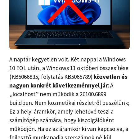
A naptár kegyetlen volt. Két nappal a Windows
10 EOL után, a Windows 11 októberi összesítése
(KB5066835, folytatás KB5065789)
közvetlen és
nagyon konkrét következménnyel jár
: A
„localhost” nem működik a 26100.6899
buildben. Nem kozmetikai részletről beszélünk;
Ez a helyi áramkör, amely lehetővé teszi a
számítógép számára, hogy kiszolgálóként
működjön. Ha ez az áramkör ki van kapcsolva, a
fejlesztő munkapadja szerszámok nélkül