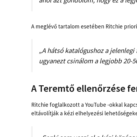
ahol azt gondolom, hogy ez a legj
A meglévő tartalom esetében Ritchie priori
„A hátsó katalógushoz a jelenlegi 
ugyanezt csinálom a legjobb 20-5
A Teremtő ellenőrzése fe
Ritchie foglalkozott a YouTube -okkal kap
eltávolítják a kézi elhelyezési lehetőségeke