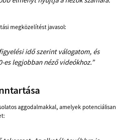
obb élményt nyújtja a nézők számára. ”
tási megközelítést javasol:
figyelési idő szerint válogatom, és
0-es legjobban néző videókhoz.”
nntartása
csolatos aggodalmakkal, amelyek potenciálisan
t: