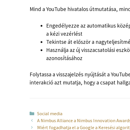
Mind a YouTube hivatalos útmutatása, mind 
Engedélyezze az automatikus közép
a kézi vezérlést
Tekintse át először a nagyteljesítm
Használja az új visszacsatolási eszk
azonosításához
Folytassa a visszajelzés nyújtását a YouTube
interakció azt mutatja, hogy a csapat hallga
Kategória
Social media
A Nimbus Alliance a Nimbus Innovation Awards 
Miért fogadhatja el a Google a Keresési algor