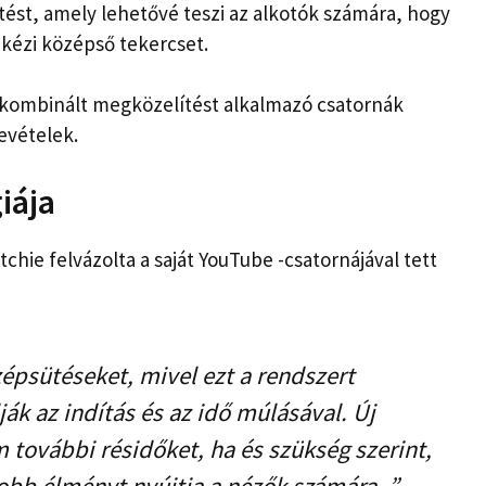
ítést, amely lehetővé teszi az alkotók számára, hogy
 kézi középső tekercset.
 a kombinált megközelítést alkalmazó csatornák
evételek.
iája
chie felvázolta a saját YouTube -csatornájával tett
psütéseket, mivel ezt a rendszert
ják az indítás és az idő múlásával. Új
további résidőket, ha és szükség szerint,