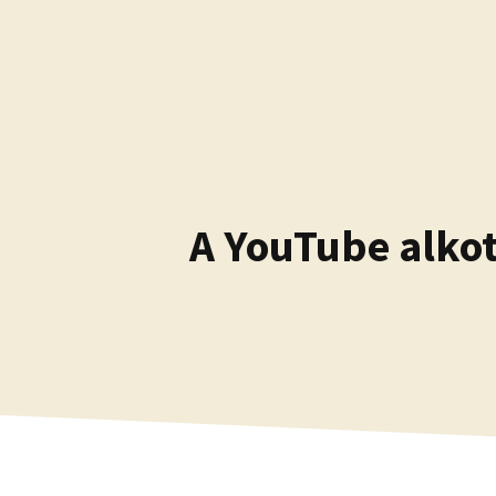
Kilépés
a
tartalomba
A YouTube alkot