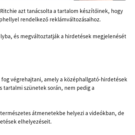
 Ritchie azt tanácsolta a tartalom készítőinek, hogy
hellyel rendelkező reklámváltozásaihoz.
ályba, és megváltoztatják a hirdetések megjelenését
t fog végrehajtani, amely a középhallgató-hirdetések
es tartalmi szünetek során, nem pedig a
 természetes átmenetekbe helyezi a videókban, de
detések elhelyezéseit.