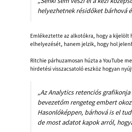
„Senki sem veszi el a kézi középső
helyezhetnek résidőket bárhová é
Emlékeztette az alkotókra, hogy a kijelölt 
elhelyezését, hanem jelzik, hogy hol jele
Ritchie párhuzamosan húzta a YouTube meg
hirdetési visszacsatoló eszköz hogyan nyúj
„Az Analytics retenciós grafikonj
bevezetőm rengeteg embert okozh
Hasonlóképpen, bárhová is el tudo
de most adatot kapok arról, hogyan