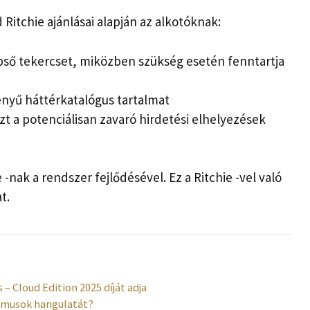
Ritchie ajánlásai alapján az alkotóknak:
ső tekercset, miközben szükség esetén fenntartja
ényű háttérkatalógus tartalmat
özt a potenciálisan zavaró hirdetési elhelyezések
 -nak a rendszer fejlődésével. Ez a Ritchie -vel való
t.
– Cloud Edition 2025 díját adja
itmusok hangulatát?