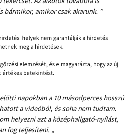
 tekercset. Az alkotók továbbra is
s bármikor, amikor csak akarunk. ”
hirdetési helyek nem garantálják a hirdetés
nhetnek meg a hirdetések.
őrzési elemzését, és elmagyarázta, hogy az új
t értékes betekintést.
a előtti napokban a 10 másodperces hosszú
atott a videóból, és soha nem tudtam.
m helyezni azt a középhallgató-nyílást,
 fog teljesíteni. „