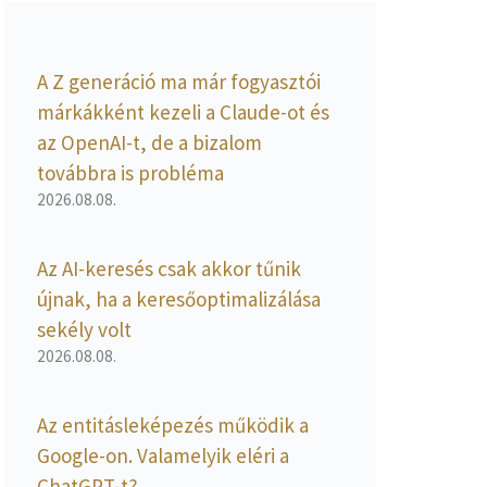
A Z generáció ma már fogyasztói
márkákként kezeli a Claude-ot és
az OpenAI-t, de a bizalom
továbbra is probléma
2026.08.08.
Az AI-keresés csak akkor tűnik
újnak, ha a keresőoptimalizálása
sekély volt
2026.08.08.
Az entitásleképezés működik a
Google-on. Valamelyik eléri a
ChatGPT-t?