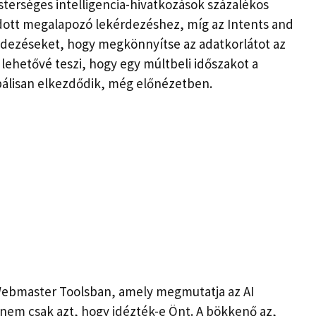
esterséges intelligencia-hivatkozások százalékos
dott megalapozó lekérdezéshez, míg az Intents and
érdezéseket, hogy megkönnyítse az adatkorlátot az
 lehetővé teszi, hogy egy múltbeli időszakot a
obálisan elkezdődik, még előnézetben.
 Webmaster Toolsban, amely megmutatja az AI
nem csak azt, hogy idézték-e Önt. A bökkenő az,