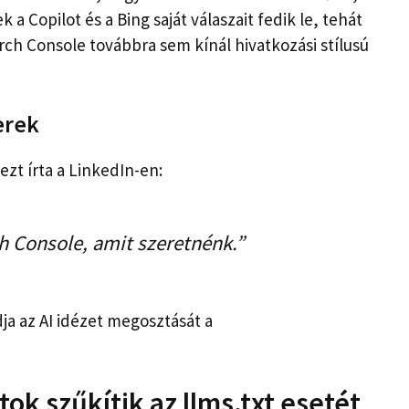
a Copilot és a Bing saját válaszait fedik le, tehát
ch Console továbbra sem kínál hivatkozási stílusú
erek
 ezt írta a LinkedIn-en:
 Console, amit szeretnénk.”
dja az AI idézet megosztását a
ok szűkítik az llms.txt esetét