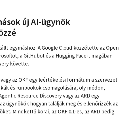
mások új AI-ügynök
közzé
zállt egymáshoz. A Google Cloud közzétette az Open
rosoftot, a GitHubot és a Hugging Face-t magában
very követte.
agy az OKF egy leértékelési formátum a szervezeti
rikák és runbookok csomagolására, oly módon,
 Agentic Resource Discovery vagy az ARD egy
 az ügynökök hogyan találják meg és ellenőrizzék az
et. Mindkettő korai, az OKF 0.1-es, az ARD pedig