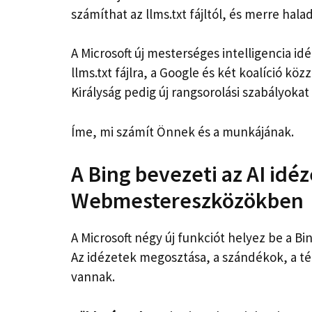
számíthat az llms.txt fájltól, és merre hal
A Microsoft új mesterséges intelligencia idéz
llms.txt fájlra, a Google és két koalíció kö
Királyság pedig új rangsorolási szabályokat 
Íme, mi számít Önnek és a munkájának.
A Bing bevezeti az AI idé
Webmestereszközökben
A Microsoft négy új funkciót helyez be a B
Az idézetek megosztása, a szándékok, a t
vannak.