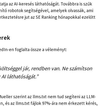
atja az AI-keresés láthatóságát. Továbbra is szűk
nító robotok segítségével, amelyek olvassák, ami
etkeztetésre jut az SE Ranking hónapokkal ezelőtt
erek
kedIn-en foglalta össze a véleményt:
 költséggel jár, rendben van. Ne számítson
 AI láthatóságát.”
Mueller szerint az llms.txt nem tud segíteni az LLM-
és az llms.txt fájlok 97%-ára nem érkezett kérés,