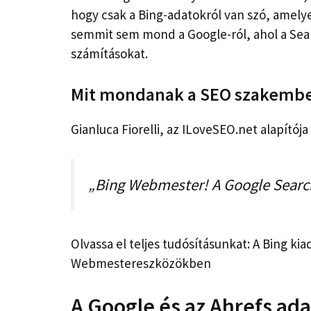
hogy csak a Bing-adatokról van szó, amelyek 
semmit sem mond a Google-ról, ahol a Sear
számításokat.
Mit mondanak a SEO szakemb
Gianluca Fiorelli, az ILoveSEO.net alapítója
„Bing Webmester! A Google Search
Olvassa el teljes tudósításunkat: A Bing kia
Webmestereszközökben
A Google és az Ahrefs adat