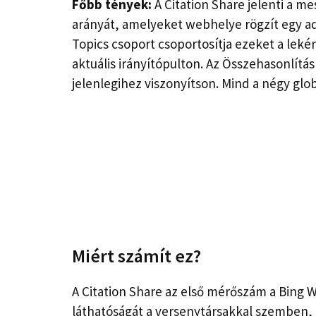
Főbb tények:
A Citation Share jelenti a m
arányát, amelyeket webhelye rögzít egy a
Topics csoport csoportosítja ezeket a lek
aktuális irányítópulton. Az Összehasonlítás
jelenlegihez viszonyítson. Mind a négy gl
Miért számít ez?
A Citation Share az első mérőszám a Bing
láthatóságát a versenytársakkal szemben, 