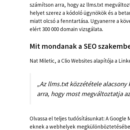
számítson arra, hogy az llms.txt megváltozt
helyet szerez a kódoló ügynökök és a beta
miatt olcsó a fenntartása. Ugyanerre a köv
elért 300 000 domain vizsgálata.
Mit mondanak a SEO szakemb
Nat Miletic, a Clio Websites alapítója a Lin
„Az llms.txt közzététele alacsony
arra, hogy most megváltoztatja az
Olvassa el teljes tudósításunkat: A Google 
eknek a webhelyek megkülönböztetésében, 