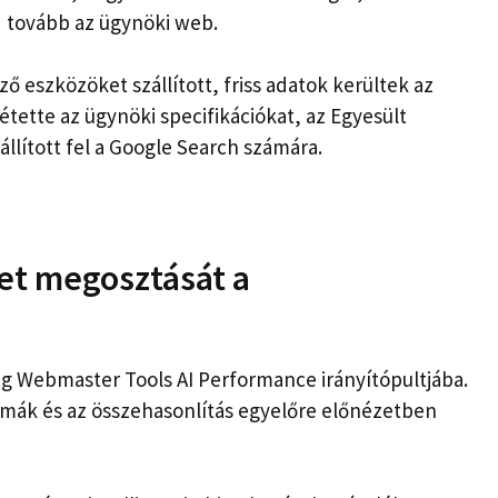
ad tovább az ügynöki web.
ő ​​eszközöket szállított, friss adatok kerültek az
zzétette az ügynöki specifikációkat, az Egyesült
állított fel a Google Search számára.
zet megosztását a
ing Webmaster Tools AI Performance irányítópultjába.
émák és az összehasonlítás egyelőre előnézetben