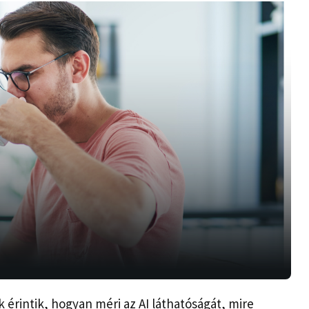
k érintik, hogyan méri az AI láthatóságát, mire