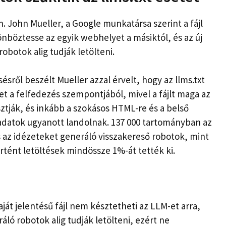
en. John Mueller, a Google munkatársa szerint a fájl
böztesse az egyik webhelyet a másiktól, és az új
obotok alig tudják letölteni.
sről beszélt Mueller azzal érvelt, hogy az llms.txt
 a felfedezés szempontjából, mivel a fájlt maga az
asztják, és inkább a szokásos HTML-re és a belső
-adatok ugyanott landolnak. 137 000 tartományban az
és az idézeteket generáló visszakereső robotok, mint
rtént letöltések mindössze 1%-át tették ki.
ját jelentésű fájl nem késztetheti az LLM-et arra,
ló robotok alig tudják letölteni, ezért ne