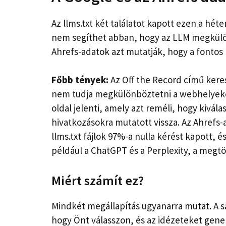
Az llms.txt két találatot kapott ezen a hét
nem segíthet abban, hogy az LLM megkülön
Ahrefs-adatok azt mutatják, hogy a fontos r
Főbb tények:
Az Off the Record című keresé
nem tudja megkülönböztetni a webhelyeket
oldal jelenti, amely azt reméli, hogy kivál
hivatkozásokra mutatott vissza. Az Ahrefs
llms.txt fájlok 97%-a nulla kérést kapott, 
például a ChatGPT és a Perplexity, a megtö
Miért számít ez?
Mindkét megállapítás ugyanarra mutat. A sa
hogy Önt válasszon, és az idézeteket generá