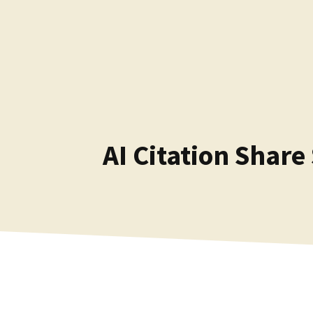
Kilépés
a
tartalomba
AI Citation Shar