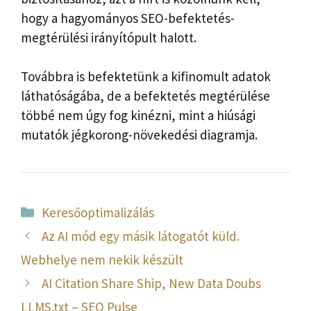
hogy a hagyományos SEO-befektetés-
megtérülési irányítópult halott.
Továbbra is befektetünk a kifinomult adatok
láthatóságába, de a befektetés megtérülése
többé nem úgy fog kinézni, mint a hiúsági
mutatók jégkorong-növekedési diagramja.
Kategória
Keresőoptimalizálás
Az AI mód egy másik látogatót küld.
Webhelye nem nekik készült
AI Citation Share Ship, New Data Doubs
LLMS.txt – SEO Pulse