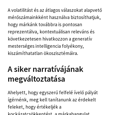
A volatilitást és az átlagos válaszokat alapvető
mérőszámainkként használva biztosíthatjuk,
hogy márkánk továbbra is pontosan
reprezentálva, kontextuálisan releváns és
következetesen hivatkozzon a generatív
mesterséges intelligencia folyékony,
kiszámíthatatlan ökoszisztémáira.
A siker narratívájának
megváltoztatása
Ahelyett, hogy egyszerű felfelé ívelő pályát
ígérnénk, meg kell tanítanunk az érdekelt
feleket, hogy értékeljék a
kockázatcsökkentést, a márkahangulat