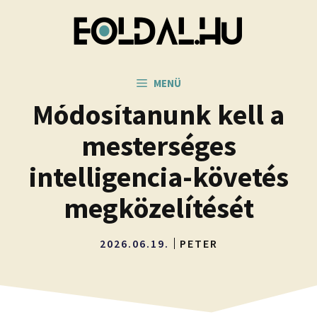
Kilépés
a
tartalomba
MENÜ
Módosítanunk kell a
mesterséges
intelligencia-követés
megközelítését
2026.06.19.
PETER