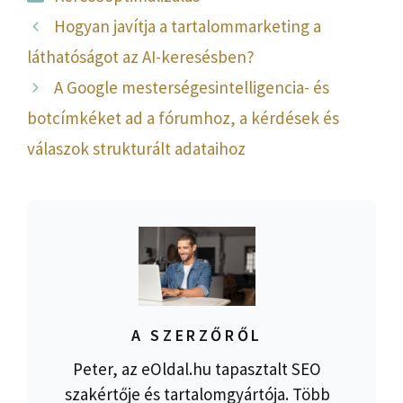
Hogyan javítja a tartalommarketing a
láthatóságot az AI-keresésben?
A Google mesterségesintelligencia- és
botcímkéket ad a fórumhoz, a kérdések és
válaszok strukturált adataihoz
A SZERZŐRŐL
Peter, az eOldal.hu tapasztalt SEO
szakértője és tartalomgyártója. Több