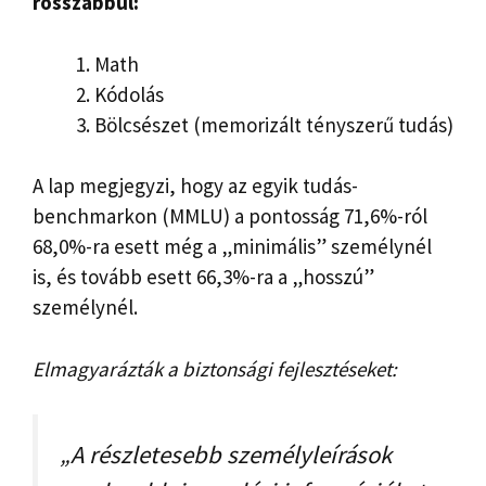
rosszabbul:
Math
Kódolás
Bölcsészet (memorizált tényszerű tudás)
A lap megjegyzi, hogy az egyik tudás-
benchmarkon (MMLU) a pontosság 71,6%-ról
68,0%-ra esett még a „minimális” személynél
is, és tovább esett 66,3%-ra a „hosszú”
személynél.
Elmagyarázták a biztonsági fejlesztéseket:
„A részletesebb személyleírások