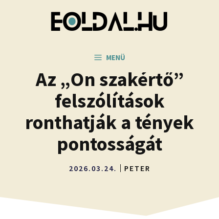
Kilépés
a
tartalomba
MENÜ
Az „Ön szakértő”
felszólítások
ronthatják a tények
pontosságát
2026.03.24.
PETER