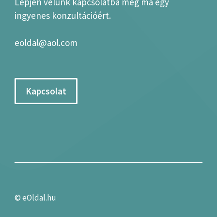
Lépjen velünk kapcsolatba még ma egy
ingyenes konzultációért.
eoldal@aol.com
Kapcsolat
©
eOldal.hu