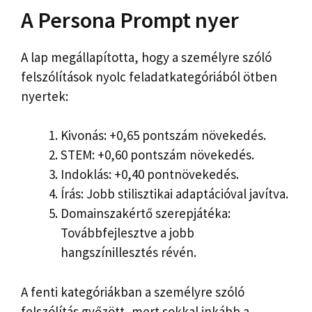
A Persona Prompt nyer
A lap megállapította, hogy a személyre szóló
felszólítások nyolc feladatkategóriából ötben
nyertek:
Kivonás: +0,65 pontszám növekedés.
STEM: +0,60 pontszám növekedés.
Indoklás: +0,40 pontnövekedés.
Írás: Jobb stilisztikai adaptációval javítva.
Domainszakértő szerepjátéka:
Továbbfejlesztve a jobb
hangszínillesztés révén.
A fenti kategóriákban a személyre szóló
felszólítás győzött, mert sokkal inkább a