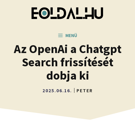
Kilépés
a
tartalomba
MENÜ
Az OpenAi a Chatgpt
Search frissítését
dobja ki
2025.06.16.
PETER