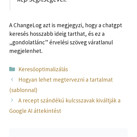
A ChangeLog azt is megjegyzi, hogy a chatgpt
keresés hosszabb ideig tarthat, és ez a
„gondolatlánc” érvelési szöveg váratlanul
megjelenhet.
Kategória
Keresőoptimalizálás
Hogyan lehet megtervezni a tartalmat
(sablonnal)
A recept szándékú kulcsszavak kiváltják a
Google AI áttekintést