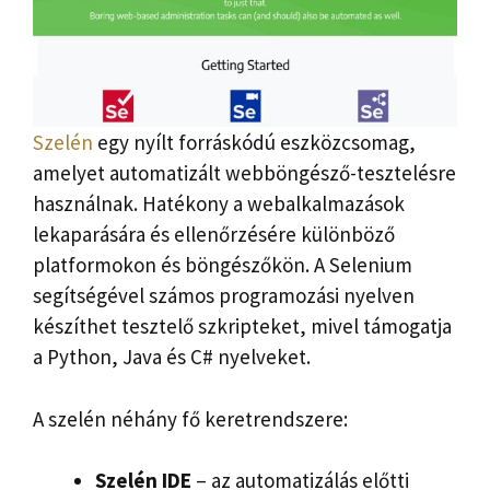
Szelén
egy nyílt forráskódú eszközcsomag,
amelyet automatizált webböngésző-tesztelésre
használnak. Hatékony a webalkalmazások
lekaparására és ellenőrzésére különböző
platformokon és böngészőkön. A Selenium
segítségével számos programozási nyelven
készíthet tesztelő szkripteket, mivel támogatja
a Python, Java és C# nyelveket.
A szelén néhány fő keretrendszere:
Szelén IDE
– az automatizálás előtti