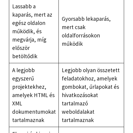
Lassabb a
kaparás, mert az
Gyorsabb lekaparás,
egész oldalon
mert csak
működik, és
oldalforrásokon
megvárja, míg
működik
először
betöltődik
A legjobb
Legjobb olyan összetett
egyszerű
feladatokhoz, amelyek
projektekhez,
gombokat, űrlapokat és
amelyek HTML és
hivatkozásokat
XML
tartalmazó
dokumentumokat
weboldalakat
tartalmaznak
tartalmaznak