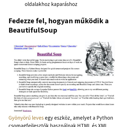
oldalakhoz kaparáshoz
Fedezze fel, hogyan működik a
BeautifulSoup
Gyönyörű leves
egy eszköz, amelyet a Python
csomagfejlesztők használnak HTML és XML