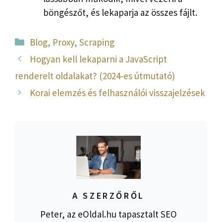
böngészőt, és lekaparja az összes fájlt.
Kategória
Blog
,
Proxy
,
Scraping
Hogyan kell lekaparni a JavaScript
renderelt oldalakat? (2024-es útmutató)
Korai elemzés és felhasználói visszajelzések
A SZERZŐRŐL
Peter, az eOldal.hu tapasztalt SEO