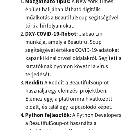
Mozgatható típus:
A New York Times
épület halljában látható digitális
műalkotás a BeautifulSoup segítségével
törli a hírfolyamokat.
DXY-COVID-19-Robot:
Jiabao Lin
munkája, amely a Beautiful Soup
segítségével értékes COVID-19-adatokat
kapar ki kínai orvosi oldalakról. Segített a
kutatóknak nyomon követni a vírus
terjedését.
Reddit:
A Reddit a BeautifulSoup-ot
használja egy elemzési projektben.
Elemez egy, a platformra hivatkozott
oldalt, és talál egy kapcsolódó képet.
Python fejlesztők:
A Python Developers
a BeautifulSoup-ot használta a