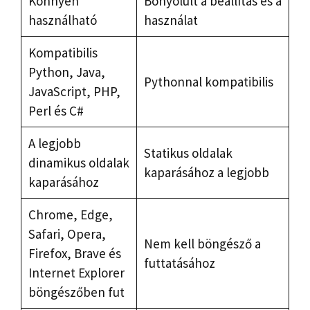
Könnyen
Bonyolult a beállítás és a
használható
használat
Kompatibilis
Python, Java,
Pythonnal kompatibilis
JavaScript, PHP,
Perl és C#
A legjobb
Statikus oldalak
dinamikus oldalak
kaparásához a legjobb
kaparásához
Chrome, Edge,
Safari, Opera,
Nem kell böngésző a
Firefox, Brave és
futtatásához
Internet Explorer
böngészőben fut