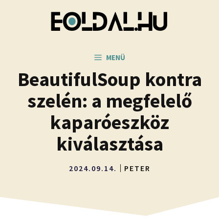
Kilépés
a
tartalomba
MENÜ
BeautifulSoup kontra
szelén: a megfelelő
kaparóeszköz
kiválasztása
2024.09.14.
PETER