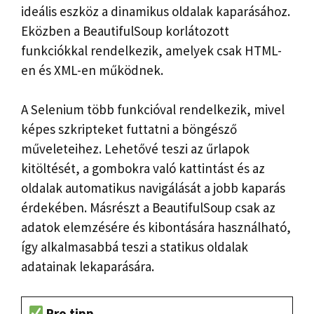
ideális eszköz a dinamikus oldalak kaparásához.
Eközben a BeautifulSoup korlátozott
funkciókkal rendelkezik, amelyek csak HTML-
en és XML-en működnek.
A Selenium több funkcióval rendelkezik, mivel
képes szkripteket futtatni a böngésző
műveleteihez. Lehetővé teszi az űrlapok
kitöltését, a gombokra való kattintást és az
oldalak automatikus navigálását a jobb kaparás
érdekében. Másrészt a BeautifulSoup csak az
adatok elemzésére és kibontására használható,
így alkalmasabbá teszi a statikus oldalak
adatainak lekaparására.
Pro tipp