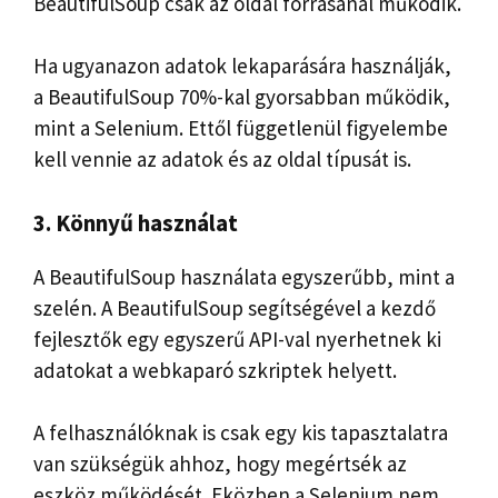
BeautifulSoup csak az oldal forrásánál működik.
Ha ugyanazon adatok lekaparására használják,
a BeautifulSoup 70%-kal gyorsabban működik,
mint a Selenium. Ettől függetlenül figyelembe
kell vennie az adatok és az oldal típusát is.
3. Könnyű használat
A BeautifulSoup használata egyszerűbb, mint a
szelén. A BeautifulSoup segítségével a kezdő
fejlesztők egy egyszerű API-val nyerhetnek ki
adatokat a webkaparó szkriptek helyett.
A felhasználóknak is csak egy kis tapasztalatra
van szükségük ahhoz, hogy megértsék az
eszköz működését. Eközben a Selenium nem