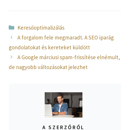
Kategória
Keresőoptimalizálás
A forgalom fele megmaradt. A SEO iparág
gondolatokat és kereteket küldött
A Google márciusi spam-frissítése elnémult,
de nagyobb változásokat jelezhet
A SZERZŐRŐL