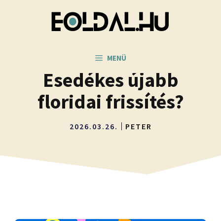
Kilépés
a
tartalomba
MENÜ
Esedékes újabb
floridai frissítés?
2026.03.26.
PETER