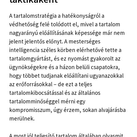
A tartalomstratégia a hatékonyságról a
védhetőség felé tolódott el, mivel a tartalom
nagyarányú előállításának képessége már nem
jelent jelentős előnyt. A mesterséges
intelligencia széles körben elérhetővé tette a
tartalomgyártást, és ez nyomást gyakorolt ​​az
ügynökségekre és a házon belüli csapatokra,
hogy többet tudjanak előállítani ugyanazokkal
az erőforrásokkal – de ezt a teljes
tartalomkibocsátással és az általános
tartalomminőséggel mérni egy
kompromisszum, úgy érzem, sokan alvajárásba
merülnek.
A most jól teljesítő tartalom általában olyasmit