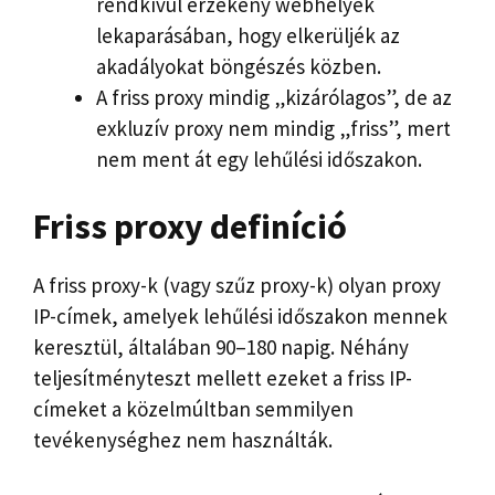
rendkívül érzékeny webhelyek
lekaparásában, hogy elkerüljék az
akadályokat böngészés közben.
A friss proxy mindig „kizárólagos”, de az
exkluzív proxy nem mindig „friss”, mert
nem ment át egy lehűlési időszakon.
Friss proxy definíció
A friss proxy-k (vagy szűz proxy-k) olyan proxy
IP-címek, amelyek lehűlési időszakon mennek
keresztül, általában 90–180 napig. Néhány
teljesítményteszt mellett ezeket a friss IP-
címeket a közelmúltban semmilyen
tevékenységhez nem használták.