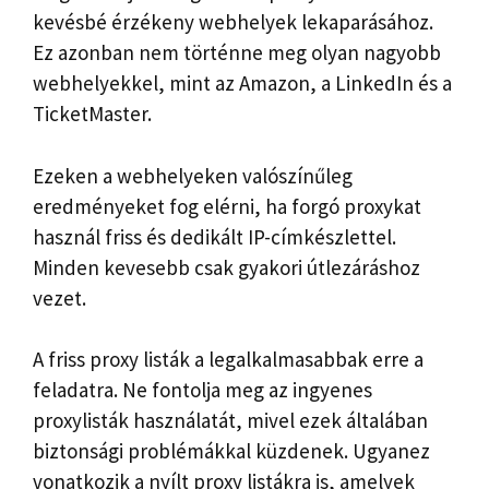
kevésbé érzékeny webhelyek lekaparásához.
Ez azonban nem történne meg olyan nagyobb
webhelyekkel, mint az Amazon, a LinkedIn és a
TicketMaster.
Ezeken a webhelyeken valószínűleg
eredményeket fog elérni, ha forgó proxykat
használ friss és dedikált IP-címkészlettel.
Minden kevesebb csak gyakori útlezáráshoz
vezet.
A friss proxy listák a legalkalmasabbak erre a
feladatra. Ne fontolja meg az ingyenes
proxylisták használatát, mivel ezek általában
biztonsági problémákkal küzdenek. Ugyanez
vonatkozik a nyílt proxy listákra is, amelyek