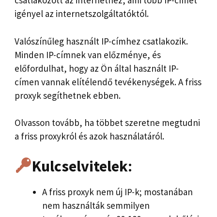
csatlakozott az internethez, ami több IP-címet
igényel az internetszolgáltatóktól.
Valószínűleg használt IP-címhez csatlakozik.
Minden IP-címnek van előzménye, és
előfordulhat, hogy az Ön által használt IP-
címen vannak elítélendő tevékenységek. A friss
proxyk segíthetnek ebben.
Olvasson tovább, ha többet szeretne megtudni
a friss proxykról és azok használatáról.
Kulcselvitelek
:
A friss proxyk nem új IP-k; mostanában
nem használták semmilyen