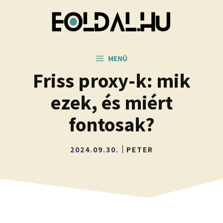
Kilépés
a
tartalomba
MENÜ
Friss proxy-k: mik
ezek, és miért
fontosak?
2024.09.30.
PETER