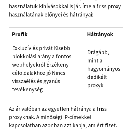
használatuk kihívásokkal is jár. Íme a friss proxy
használatának előnyei és hátrányai:
Profik
Hátrányok
Exkluzív és privát Kisebb
Drágább,
blokkolási arány a fontos
mint a
webhelyekről Érzékeny
hagyományos
céloldalakhoz jó Nincs
dedikált
visszaélés és gyanús
proxyk
tevékenység
Az ár valóban az egyetlen hátránya a friss
proxyknak. A minőségi IP-címekkel
kapcsolatban azonban azt kapja, amiért fizet.