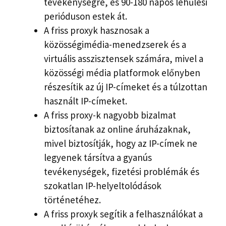
tevékenységre, és 90-180 napos lehűlési
perióduson estek át.
A friss proxyk hasznosak a
közösségimédia-menedzserek és a
virtuális asszisztensek számára, mivel a
közösségi média platformok előnyben
részesítik az új IP-címeket és a túlzottan
használt IP-címeket.
A friss proxy-k nagyobb bizalmat
biztosítanak az online áruházaknak,
mivel biztosítják, hogy az IP-címek ne
legyenek társítva a gyanús
tevékenységek, fizetési problémák és
szokatlan IP-helyeltolódások
történetéhez.
A friss proxyk segítik a felhasználókat a