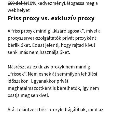
600 dollár
10% kedvezmény
Látogassa meg a
webhelyet
Friss proxy vs. exkluzív proxy
A friss proxyk mindig „kizárólagosak”, mivel a
proxyszerver-szolgáltatók privát proxyként
bérlik őket. Ez azt jelenti, hogy rajtad kívül
senki más nem használja őket.
Másrészt az exkluzív proxyk nem mindig
„frissek”. Nem esnek át semmilyen lehűlési
időszakon. Ugyanakkor privát
meghatalmazottként is bérelhetők, így nem
osztja meg senkivel.
Árát tekintve a friss proxyk drágábbak, mint az