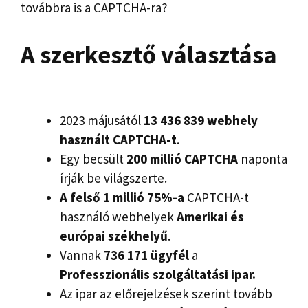
továbbra is a CAPTCHA-ra?
A szerkesztő választása
2023 májusától
13 436 839 webhely
használt CAPTCHA-t
.
Egy becsült
200 millió CAPTCHA
naponta
írják be világszerte.
A felső 1 millió 75%-a
CAPTCHA-t
használó webhelyek
Amerikai és
európai székhelyű
.
Vannak
736 171 ügyfél
a
Professzionális szolgáltatási ipar.
Az ipar az előrejelzések szerint tovább