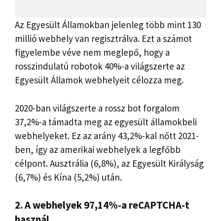
Az Egyesült Államokban jelenleg több mint 130
millió webhely van regisztrálva. Ezt a számot
figyelembe véve nem meglepő, hogy a
rosszindulatú robotok 40%-a világszerte az
Egyesült Államok webhelyeit célozza meg.
2020-ban világszerte a rossz bot forgalom
37,2%-a támadta meg az egyesült államokbeli
webhelyeket. Ez az arány 43,2%-kal nőtt 2021-
ben, így az amerikai webhelyek a legfőbb
célpont. Ausztrália (6,8%), az Egyesült Királyság
(6,7%) és Kína (5,2%) után.
2. A webhelyek 97,14%-a reCAPTCHA-t
használ.