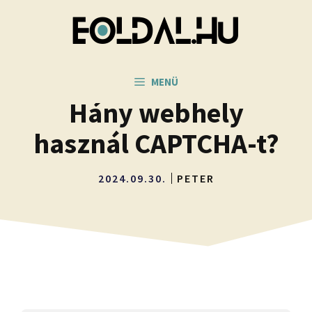
Kilépés
a
tartalomba
MENÜ
Hány webhely
használ CAPTCHA-t?
2024.09.30.
PETER