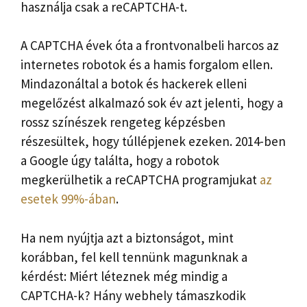
használja csak a reCAPTCHA-t.
A CAPTCHA évek óta a frontvonalbeli harcos az
internetes robotok és a hamis forgalom ellen.
Mindazonáltal a botok és hackerek elleni
megelőzést alkalmazó sok év azt jelenti, hogy a
rossz színészek rengeteg képzésben
részesültek, hogy túllépjenek ezeken. 2014-ben
a Google úgy találta, hogy a robotok
megkerülhetik a reCAPTCHA programjukat
az
esetek 99%-ában
.
Ha nem nyújtja azt a biztonságot, mint
korábban, fel kell tennünk magunknak a
kérdést: Miért léteznek még mindig a
CAPTCHA-k? Hány webhely támaszkodik