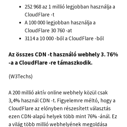
252 968 az 1 millió legjobban használja a
CloudFlare -t
A 100 000 legjobban használja a
CloudFlare 30 760 -at
3114 a 10 000 -ből a CloudFlare -ből
Az összes CDN -t használó webhely 3. 76%
-a a CloudFlare -re támaszkodik.
(W3Techs)
A 200 millió aktív online webhely közül csak
3,4% használ CDN -t. Figyelemre méltó, hogy a
CloudFlare az előnyben részesített választás
ezen CDN-alapú helyek több mint 76% -ánál. Ez
a világ több millió webhelyének megoldása