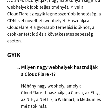
A CDN -k bizonyítják, hogy hatékonyan segítik a
webhelyek jobb teljesítményét. Mivel a
CloudFlare az egyik legnépszerűbb lehetőség, a
CDN -vel növelheti webhelyét. Használja a
CloudFlare -t a gyorsabb terhelési időkhöz, a
csökkentett idő és a következetes sebesség
esetén.
GYIK
Milyen nagy webhelyek használják
a CloudFlare -t?
Néhány nagy webhely, amely a
CloudFlare -t használja, a Canva, az Etsy,
az NIH, a Netflix, a Walmart, a Medium és
még sok más.