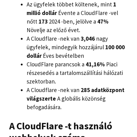
Az ügyfelek többet költenek, mint
1
millió dollár
Évente a CloudFlare -vel
nőtt
173
2024 -ben, jelölve a
47%
Növelje az előző évet.
A Cloudflare -nek van
3,046
nagy
ügyfelek, mindegyik hozzájárul
100 000
dollár
Éves bevételben
CloudFlare parancsok a
41,16%
Piaci
részesedés a tartalomszállítási hálózati
szektorban.
A Cloudflare -nek van
285 adatközpont
világszerte
A globális közönség
befogadására.
A CloudFlare -t használó