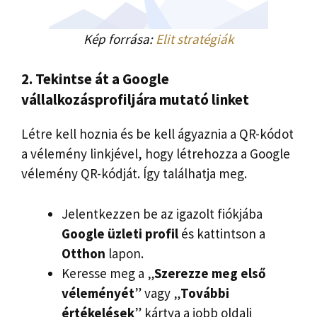
Kép forrása:
Elit stratégiák
2. Tekintse át a Google
vállalkozásprofiljára mutató linket
Létre kell hoznia és be kell ágyaznia a QR-kódot
a vélemény linkjével, hogy létrehozza a Google
vélemény QR-kódját. Így találhatja meg.
Jelentkezzen be az igazolt fiókjába
Google üzleti profil
és kattintson a
Otthon
lapon.
Keresse meg a „
Szerezze meg első
véleményét
” vagy „
További
értékelések
” kártya a jobb oldali