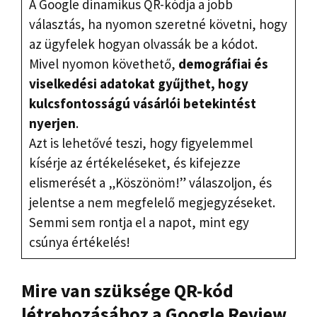
A Google dinamikus QR-kódja a jobb
választás, ha nyomon szeretné követni, hogy
az ügyfelek hogyan olvassák be a kódot.
Mivel nyomon követhető,
demográfiai és
viselkedési adatokat gyűjthet, hogy
kulcsfontosságú vásárlói betekintést
nyerjen
.
Azt is lehetővé teszi, hogy figyelemmel
kísérje az értékeléseket, és kifejezze
elismerését a „Köszönöm!” válaszoljon, és
jelentse a nem megfelelő megjegyzéseket.
Semmi sem rontja el a napot, mint egy
csúnya értékelés!
Mire van szüksége QR-kód
létrehozásához a Google Review