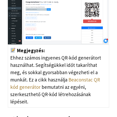
Megjegyzés:
Ehhez számos ingyenes QR-kód generátort
használhat. Segítségükkel időt takaríthat
meg, és sokkal gyorsabban végezheti el a
munkát. Ez a cikk használja
Beaconstac QR
kód generátor
bemutatni az egyéni,
szerkeszthető QR-kód létrehozásának
lépéseit.