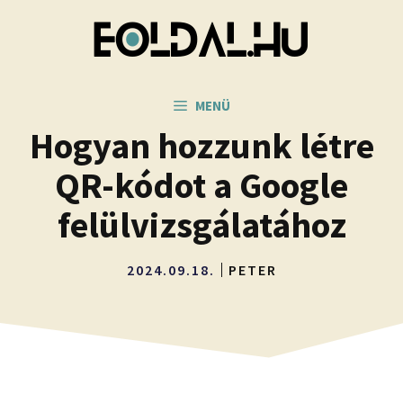
Kilépés
a
tartalomba
MENÜ
Hogyan hozzunk létre
QR-kódot a Google
felülvizsgálatához
2024.09.18.
PETER