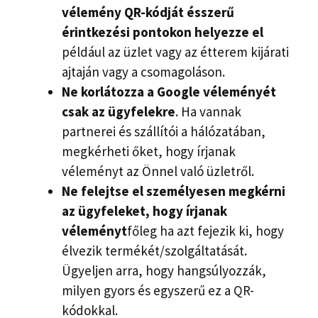
vélemény QR-kódját ésszerű
érintkezési pontokon helyezze el
például az üzlet vagy az étterem kijárati
ajtaján vagy a csomagoláson.
Ne korlátozza a Google véleményét
csak az ügyfelekre
. Ha vannak
partnerei és szállítói a hálózatában,
megkérheti őket, hogy írjanak
véleményt az Önnel való üzletről.
Ne felejtse el személyesen megkérni
az ügyfeleket, hogy írjanak
véleményt
főleg ha azt fejezik ki, hogy
élvezik termékét/szolgáltatását.
Ügyeljen arra, hogy hangsúlyozzák,
milyen gyors és egyszerű ez a QR-
kódokkal.