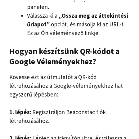
panelen.
Válassza ki a „
Ossza meg az áttekintési
űrlapot
” opciót, és másolja ki az URL-t.
Ez az Ön véleményező linkje.
Hogyan készítsünk QR-kódot a
Google Véleményekhez?
Kövesse ezt az útmutatót a QR-kód
létrehozásához a Google-véleményekhez hat
egyszerű lépésben:
1. lépés
: Regisztráljon Beaconstac fiók
létrehozásához.
2. lépés
: Lépjen az irányítópultra, és válassza a