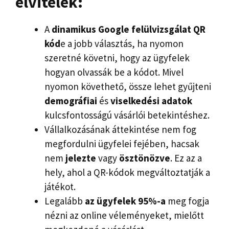
elvitelek:
A
dinamikus Google felülvizsgálat QR
kód
e a jobb választás, ha nyomon
szeretné követni, hogy az ügyfelek
hogyan olvassák be a kódot. Mivel
nyomon követhető, össze lehet gyűjteni
demográfiai
és
viselkedési adatok
kulcsfontosságú vásárlói betekintéshez.
Vállalkozásának áttekintése nem fog
megfordulni ügyfelei fejében, hacsak
nem
jelezte
vagy
ösztönözve
. Ez az a
hely, ahol a QR-kódok megváltoztatják a
játékot.
Legalább
az ügyfelek 95%-a
meg fogja
nézni az online véleményeket, mielőtt