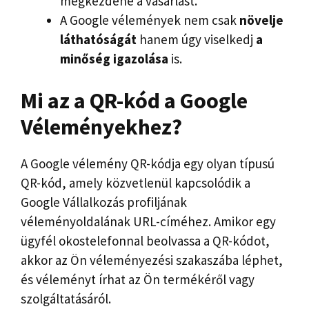
megkezdené a vásárlást.
A Google vélemények nem csak
növelje
láthatóságát
hanem úgy viselkedj
a
minőség igazolása
is.
Mi az a QR-kód a Google
Véleményekhez?
A Google vélemény QR-kódja egy olyan típusú
QR-kód, amely közvetlenül kapcsolódik a
Google Vállalkozás profiljának
véleményoldalának URL-címéhez. Amikor egy
ügyfél okostelefonnal beolvassa a QR-kódot,
akkor az Ön véleményezési szakaszába léphet,
és véleményt írhat az Ön termékéről vagy
szolgáltatásáról.