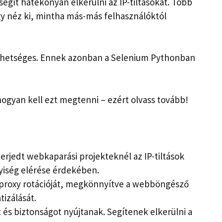
segít hatékonyan elkerülni az IP-tiltásokat. Több
gy néz ki, mintha más-más felhasználóktól
lehetséges. Ennek azonban a Selenium Pythonban
ogyan kell ezt megtenni – ezért olvass tovább!
terjedt webkaparási projekteknél az IP-tiltások
yiség elérése érdekében.
 proxy rotációját, megkönnyítve a webböngésző
tizálását.
 és biztonságot nyújtanak. Segítenek elkerülni a