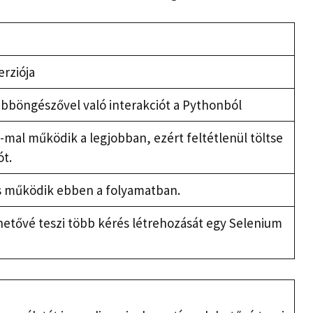
rziója
ebböngészővel való interakciót a Pythonból
mal működik a legjobban, ezért feltétlenül töltse
ót.
s működik ebben a folyamatban.
hetővé teszi több kérés létrehozását egy Selenium