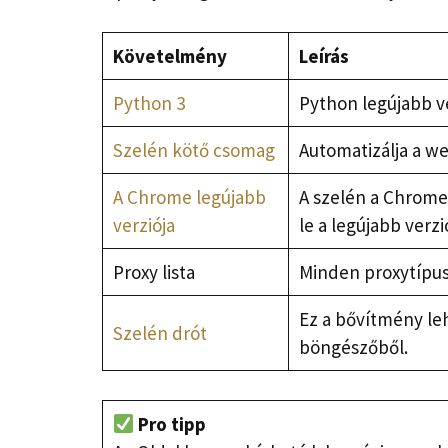
Követelmény
Leírás
Python 3
Python legújabb ve
Szelén kötő csomag
Automatizálja a w
A Chrome legújabb
A szelén a Chrome-
verziója
le a legújabb verzi
Proxy lista
Minden proxytípu
Ez a bővítmény le
Szelén drót
böngészőből.
Pro tipp