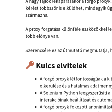
A nagy fájlok lekaparásakor a forgó proxyk 
kérést többször is elküldhet, mindegyik ú
származna.
A proxy forgatása különféle eszközökkel 
több előnye van.
Szerencsére ez az útmutató megmutatja, h
Kulcs elvitelek
A forgó proxyk létfontosságúak a ki
elkerülése és a hatalmas adatmenn
A Selenium Python leegyszerűsíti a
interakcióinak beállítását és automa
A forgó proxyk fokozott anonimitást