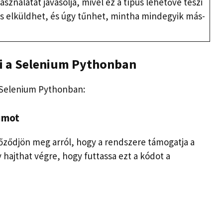
ználatát javasolja, mivel ez a típus lehetővé teszi
 is elküldhet, és úgy tűnhet, mintha mindegyik más-
ei a Selenium Pythonban
 Selenium Pythonban:
iumot
őződjön meg arról, hogy a rendszere támogatja a
 hajthat végre, hogy futtassa ezt a kódot a