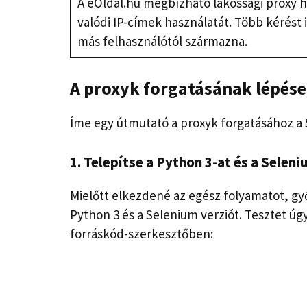
A eOldal.hu megbízható lakossági proxy has
valódi IP-címek használatát. Több kérést
más felhasználótól származna.
A proxyk forgatásának lépés
Íme egy útmutató a proxyk forgatásához a
1. Telepítse a Python 3-at és a Selen
Mielőtt elkezdené az egész folyamatot, gy
Python 3 és a Selenium verziót. Tesztet úgy
forráskód-szerkesztőben: