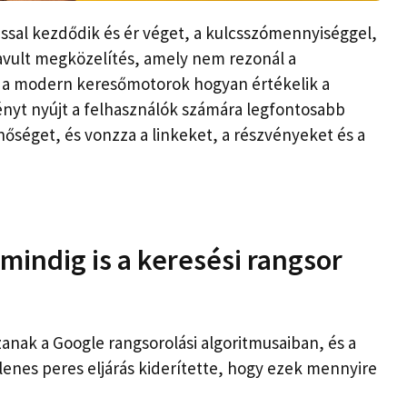
tással kezdődik és ér véget, a kulcsszómennyiséggel,
avult megközelítés, amely nem rezonál a
y a modern keresőmotorok hogyan értékelik a
ényt nyújt a felhasználók számára legfontosabb
nőséget, és vonzza a linkeket, a részvényeket és a
 mindig is a keresési rangsor
zanak a Google rangsorolási algoritmusaiban, és a
enes peres eljárás kiderítette, hogy ezek mennyire