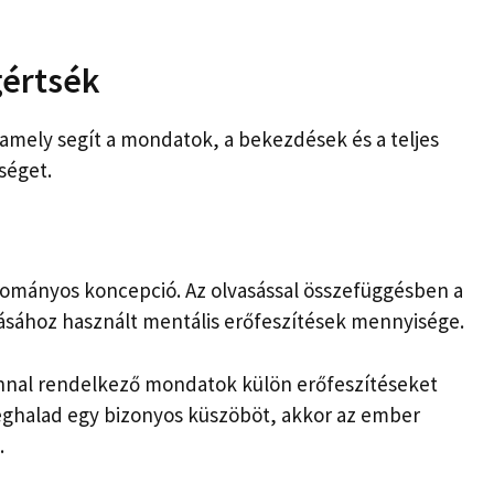
egértsék
 amely segít a mondatok, a bekezdések és a teljes
séget.
dományos koncepció. Az olvasással összefüggésben a
zásához használt mentális erőfeszítések mennyisége.
gonnal rendelkező mondatok külön erőfeszítéseket
meghalad egy bizonyos küszöböt, akkor az ember
.