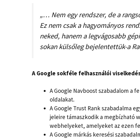
„… Nem egy rendszer, de a rangso
Ez nem csak a hagyományos rend
neked, hanem a legvágosabb gépi 
sokan külsőleg bejelentettük-a 
A Google sokféle felhasználói viselkedési
A Google Navboost szabadalom a felh
oldalakat.
A Google Trust Rank szabadalma egy 
jeleire támaszkodik a megbízható w
webhelyeket, amelyeket az ezen fe
A Google márkás keresési szabadalma