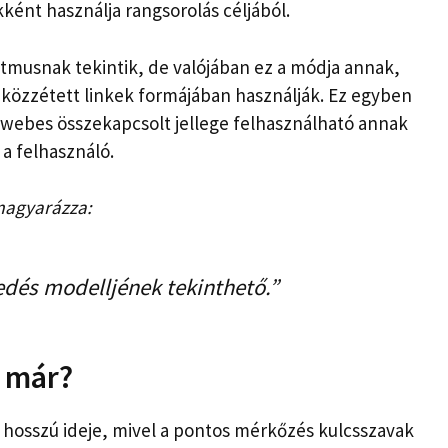
ként használja rangsorolás céljából.
itmusnak tekintik, de valójában ez a módja annak,
 közzétett linkek formájában használják. Ez egyben
a webes összekapcsolt jellege felhasználható annak
 a felhasználó.
magyarázza:
edés modelljének tekinthető.”
k már?
r hosszú ideje, mivel a pontos mérkőzés kulcsszavak