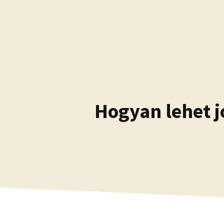
Kilépés
a
tartalomba
Hogyan lehet j