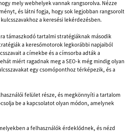
 hogy mely webhelyek vannak rangsorolva. Nézze
ényt, és látni fogja, hogy sok legjobban rangsorolt
 kulcsszavakhoz a keresési lekérdezésben.
kra támaszkodó tartalmi stratégiáknak második
stratégiák a keresőmotorok legkorábbi napjaiból
sszavait a címekbe és a címsorba adták a
 tehát miért ragadnak meg a SEO-k még mindig olyan
ulcsszavakat egy csomóponthoz térképezik, és a
lhasználói felület része, és megkönnyíti a tartalom
pcsolja be a kapcsolatot olyan módon, amelynek
melyekben a felhasználók érdeklődnek, és nézd