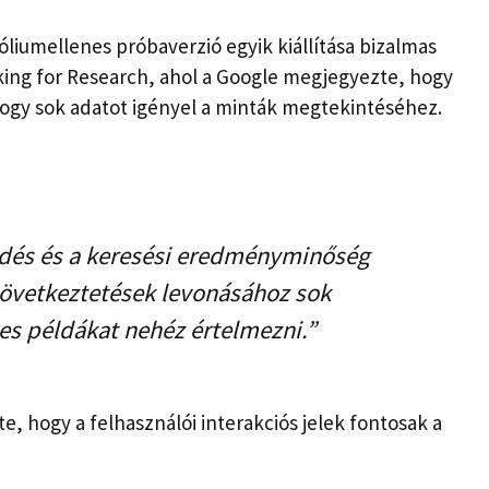
liumellenes próbaverzió egyik kiállítása bizalmas
king for Research, ahol a Google megjegyezte, hogy
 hogy sok adatot igényel a minták megtekintéséhez.
kedés és a keresési eredményminőség
következtetések levonásához sok
es példákat nehéz értelmezni.”
, hogy a felhasználói interakciós jelek fontosak a