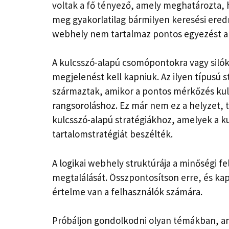
voltak a fő tényező, amely meghatározta,
meg gyakorlatilag bármilyen keresési eredm
​​webhely nem tartalmaz pontos egyezést a
A kulcsszó-alapú csomópontokra vagy siló
megjelenést kell kapniuk. Az ilyen típusú 
származtak, amikor a pontos mérkőzés kulc
rangsoroláshoz. Ez már nem ez a helyzet,
kulcsszó-alapú stratégiákhoz, amelyek a k
tartalomstratégiát beszélték.
A logikai webhely struktúrája a minőségi fe
megtalálását. Összpontosítson erre, és ka
értelme van a felhasználók számára.
Próbáljon gondolkodni olyan témákban, a