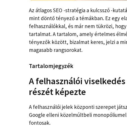
Az átlagos SEO -stratégia a kulcsszó -kuta
mint döntő tényező a témákban. Ez egy el
felhasználókkal, és már nem tükrözi, hog
tartalmat. A tartalom, amely értelmes élm
tényezők között, bizalmat keres, jelzi a mi
magasabb rangsorokat.
Tartalomjegyzék
A felhasználói viselkedés
részét képezte
A felhasználói jelek központi szerepet játs
Google elleni közelmúltbeli monopóliumell
fontosak.