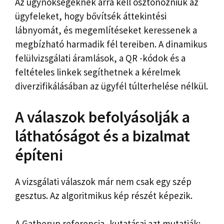
Az ügynökségeknek arra kell ösztönözniük az
ügyfeleket, hogy bővítsék áttekintési
lábnyomát, és megemlítéseket keressenek a
megbízható harmadik fél tereiben. A dinamikus
felülvizsgálati áramlások, a QR -kódok és a
feltételes linkek segíthetnek a kérelmek
diverzifikálásában az ügyfél túlterhelése nélkül.
A válaszok befolyásolják a
láthatóságot és a bizalmat
építeni
A vizsgálati válaszok már nem csak egy szép
gesztus. Az algoritmikus kép részét képezik.
A Gatherup referencia -kutatásai azt mutatják: