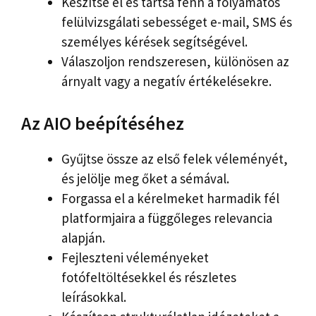
Készítse el és tartsa fenn a folyamatos
felülvizsgálati sebességet e-mail, SMS és
személyes kérések segítségével.
Válaszoljon rendszeresen, különösen az
árnyalt vagy a negatív értékelésekre.
Az AIO beépítéséhez
Gyűjtse össze az első felek véleményét,
és jelölje meg őket a sémával.
Forgassa el a kérelmeket harmadik fél
platformjaira a függőleges relevancia
alapján.
Fejleszteni véleményeket
fotófeltöltésekkel és részletes
leírásokkal.