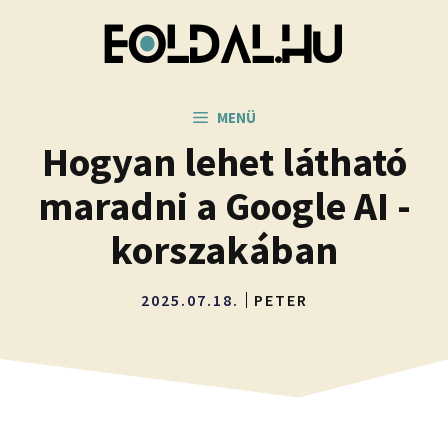
Kilépés
a
tartalomba
MENÜ
Hogyan lehet látható
maradni a Google AI -
korszakában
2025.07.18.
PETER