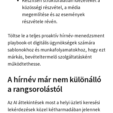
Készítsen strukturálatlan idézeteket a
közösségi részvétel, a média
megemlítése és az események
részvétele révén.
Töltse le a teljes proaktív hírnév-menedzsment
playbook-ot digitális ügynökségek számára
sablonokhoz és munkafolyamatokhoz, hogy ezt
márkás, bevételtermelő szolgáltatásként
működtethesse.
A hírnév már nem különálló
a rangsorolástól
Az AI áttekintések most a helyi üzleti keresési
lekérdezések közel kétharmadában jelennek