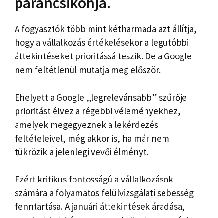
parancsikonja.
A fogyasztók több mint kétharmada azt állítja,
hogy a vállalkozás értékelésekor a legutóbbi
áttekintéseket prioritássá teszik. De a Google
nem feltétlenül mutatja meg először.
Ehelyett a Google „legrelevánsabb” szűrője
prioritást élvez a régebbi véleményekhez,
amelyek megegyeznek a lekérdezés
feltételeivel, még akkor is, ha már nem
tükrözik a jelenlegi vevői élményt.
Ezért kritikus fontosságú a vállalkozások
számára a folyamatos felülvizsgálati sebesség
fenntartása. A januári áttekintések áradása,