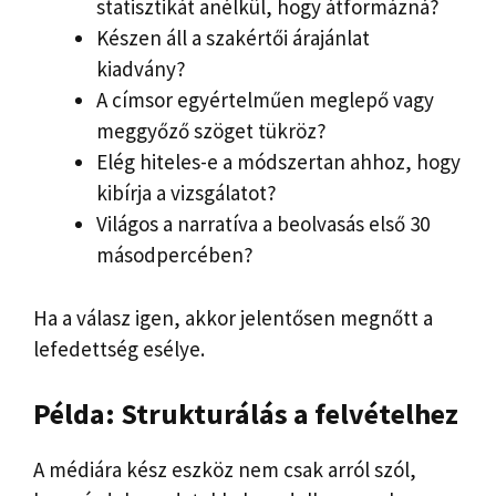
statisztikát anélkül, hogy átformázná?
Készen áll a szakértői árajánlat
kiadvány?
A címsor egyértelműen meglepő vagy
meggyőző szöget tükröz?
Elég hiteles-e a módszertan ahhoz, hogy
kibírja a vizsgálatot?
Világos a narratíva a beolvasás első 30
másodpercében?
Ha a válasz igen, akkor jelentősen megnőtt a
lefedettség esélye.
Példa: Strukturálás a felvételhez
A médiára kész eszköz nem csak arról szól,