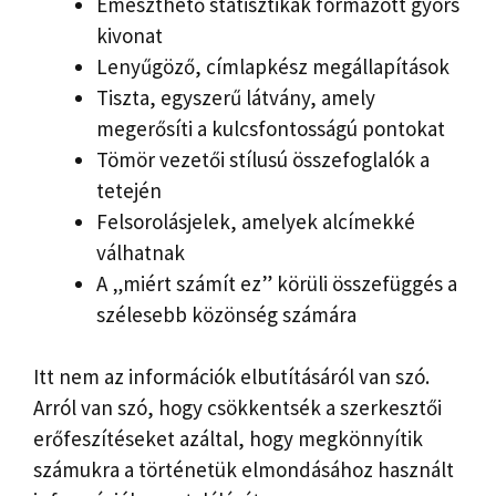
Emészthető statisztikák formázott gyors
kivonat
Lenyűgöző, címlapkész megállapítások
Tiszta, egyszerű látvány, amely
megerősíti a kulcsfontosságú pontokat
Tömör vezetői stílusú összefoglalók a
tetején
Felsorolásjelek, amelyek alcímekké
válhatnak
A „miért számít ez” körüli összefüggés a
szélesebb közönség számára
Itt nem az információk elbutításáról van szó.
Arról van szó, hogy csökkentsék a szerkesztői
erőfeszítéseket azáltal, hogy megkönnyítik
számukra a történetük elmondásához használt