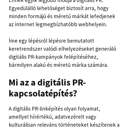
Ennek egyik legjobb módja a digitális PR.
Egyedülálló lehetőséget biztosít arra, hogy
minden formájú és méretű márkát lefedjenek
az internet legmegbízhatóbb webhelyein.
Íme egy lépésről lépésre bemutatott
keretrendszer valódi elhelyezéseket generáló
digitális PR-kampányok felépítéséhez,
bármilyen alakú és méretű márka számára.
Mi az a digitális PR-
kapcsolatépítés?
A digitális PR-linképítés olyan folyamat,
amellyel hírértékű, adatvezérelt vagy
kulturálisan releváns történeteket készítenek a