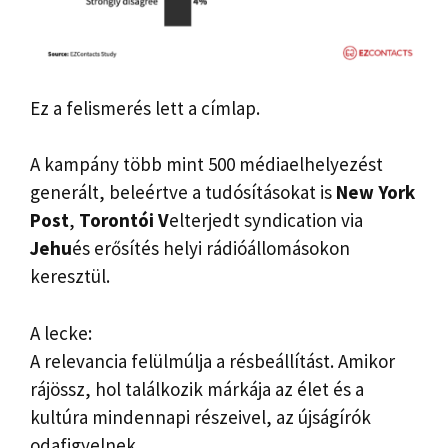
Ez a felismerés lett a címlap.
A kampány több mint 500 médiaelhelyezést
generált, beleértve a tudósításokat is
New York
Post
,
Torontói V
elterjedt syndication via
Jehu
és erősítés helyi rádióállomásokon
keresztül.
A lecke:
A relevancia felülmúlja a résbeállítást. Amikor
rájössz, hol találkozik márkája az élet és a
kultúra mindennapi részeivel, az újságírók
odafigyelnek.