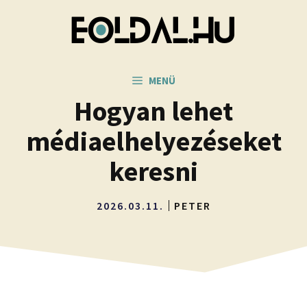
Kilépés
a
tartalomba
MENÜ
Hogyan lehet
médiaelhelyezéseket
keresni
2026.03.11.
PETER