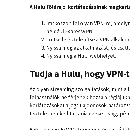
A Hulu földrajzi korlátozásainak megker
Iratkozzon fel olyan VPN-re, amely
például ExpressVPN.
Töltse le és telepítse a VPN alkalm
Nyissa meg az alkalmazást, és csat
Nyissa meg a Hulu webhelyet.
Tudja a Hulu, hogy VPN-t
Az olyan streaming szolgáltatások, mint a
felhasználók ne férjenek hozzá a régiójuk
korlátozásokat a jogtulajdonosok határozzá
tiszteletben kell tartania ezeket, vagy pénz
Ezért ha a Hulu VPN-forgalmat észlel, álta