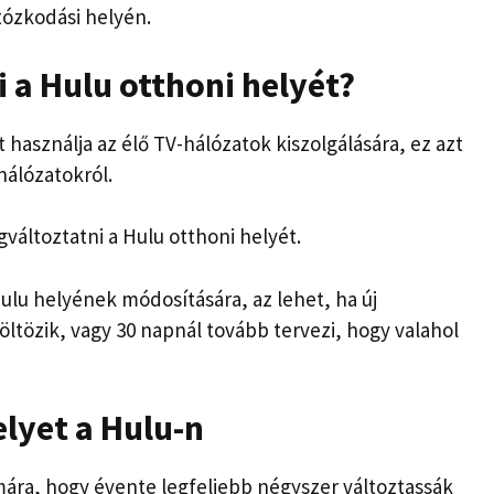
tózkodási helyén.
i a Hulu otthoni helyét?
 használja az élő TV-hálózatok kiszolgálására, ez azt
hálózatokról.
változtatni a Hulu otthoni helyét.
ulu helyének módosítására, az lehet, ha új
öltözik, vagy 30 napnál tovább tervezi, hogy valahol
lyet a Hulu-n
ámára, hogy évente legfeljebb négyszer változtassák