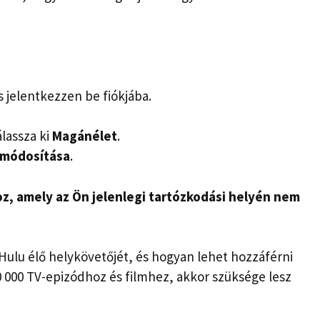
 jelentkezzen be fiókjába.
álassza ki
Magánélet
.
 módosítása
.
z, amely az Ön jelenlegi tartózkodási helyén nem
Hulu élő helykövetőjét, és hogyan lehet hozzáférni
 000 TV-epizódhoz és filmhez, akkor szüksége lesz