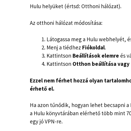
Hulu helyüket (értsd: Otthoni hálózat).
Az otthoni hálózat módosítása:
Látogassa meg a Hulu webhelyét, és
Menj a tiédhez
Fiókoldal
.
Kattintson
Beállítások elemre
és v
Kattintson
Otthon beállítása vagy
Ezzel nem férhet hozzá olyan tartalomho
érhető el.
Ha azon tűnődik, hogyan lehet becsapni a 
a Hulu könyvtárában elérhető több mint 70
egy jó VPN-re.