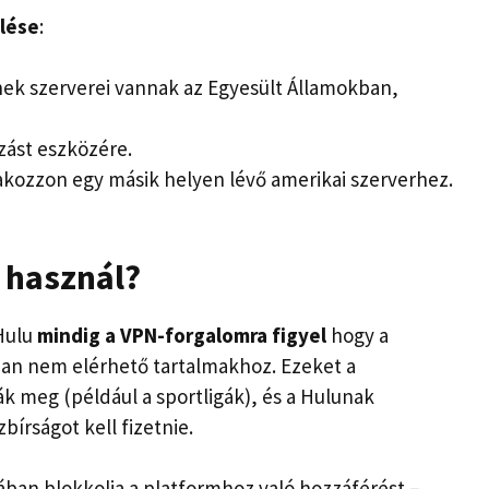
ülése
:
nek szerverei vannak az Egyesült Államokban,
azást eszközére.
lakozzon egy másik helyen lévő amerikai szerverhez.
 használ?
 Hulu
mindig a VPN-forgalomra figyel
hogy a
ban nem elérhető tartalmakhoz. Ezeket a
k meg (például a sportligák), és a Hulunak
bírságot kell fizetnie.
lában blokkolja a platformhoz való hozzáférést –