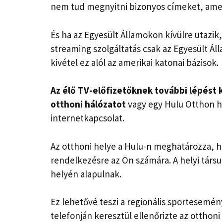
nem tud megnyitni bizonyos címeket, amel
És ha az Egyesült Államokon kívülre utazik,
streaming szolgáltatás csak az Egyesült Ál
kivétel ez alól az amerikai katonai bázisok.
Az élő TV-előfizetőknek további lépést k
otthoni hálózatot
vagy egy Hulu Otthon h
internetkapcsolat.
Az otthoni helye a Hulu-n meghatározza, h
rendelkezésre az Ön számára. A helyi társul
helyén alapulnak.
Ez lehetővé teszi a regionális sportesemé
telefonján keresztül ellenőrizte az otthon