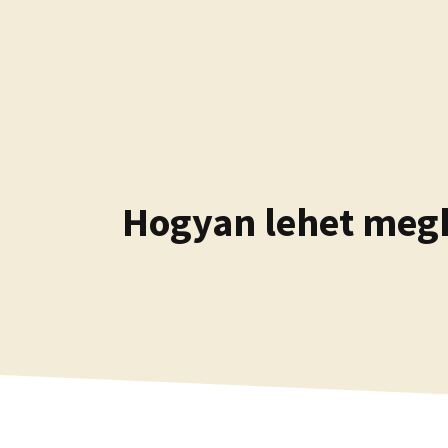
Kilépés
a
tartalomba
Hogyan lehet megke