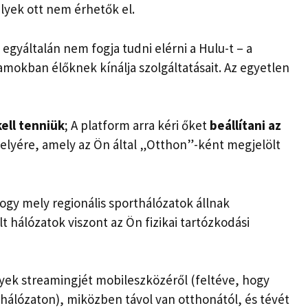
yek ott nem érhetők el.
 egyáltalán nem fogja tudni elérni a Hulu-t – a
lamokban élőknek kínálja szolgáltatásait. Az egyetlen
ell tenniük
; A platform arra kéri őket
beállítani az
elyére, amely az Ön által „Otthon”-ként megjelölt
ogy mely regionális sporthálózatok állnak
t hálózatok viszont az Ön fizikai tartózkodási
nyek streamingjét mobileszközéről (feltéve, hogy
i hálózaton), miközben távol van otthonától, és tévét