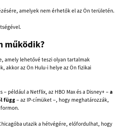
zésére, amelyek nem érhetők el az Ön területén.
ítségével.
an működik?
e, amely lehetővé teszi olyan tartalmak
, akkor az Ön Hulu-i helye az Ön fizikai
s – például a Netflix, az HBO Max és a Disney+ –
a
ől függ
– az IP-címüket –, hogy meghatározzák,
tformon.
 Chicagóba utazik a hétvégére, előfordulhat, hogy