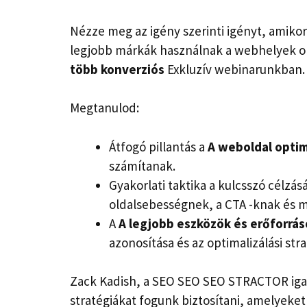
Nézze meg az igény szerinti igényt, amikor
legjobb márkák használnak a webhelyek o
több konverziós
Exkluzív webinarunkban.
Megtanulod:
Átfogó pillantás a
A weboldal optim
számítanak.
Gyakorlati taktika a kulcsszó célzá
oldalsebességnek, a CTA -knak és m
A
A legjobb eszközök és erőforrá
azonosítása és az optimalizálási st
Zack Kadish, a SEO SEO SEO STRACTOR igazg
stratégiákat fogunk biztosítani, amelyek