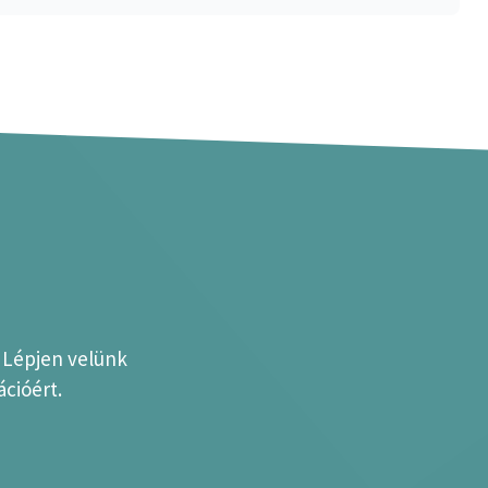
? Lépjen velünk
cióért.