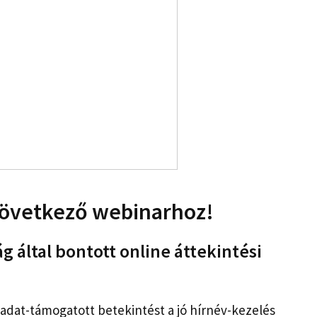
következő webinarhoz!
rág által bontott online áttekintési
 adat-támogatott betekintést a jó hírnév-kezelés