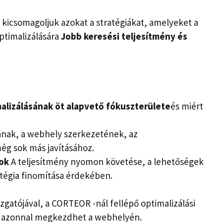
 kicsomagoljuk azokat a stratégiákat, amelyeket a
ptimalizálására
Jobb keresési teljesítmény és
alizálásának öt alapvető fókuszterülete
és miért
sának, a webhely szerkezetének, az
ég sok más javításához.
sok
A teljesítmény nyomon követése, a lehetőségek
ratégia finomítása érdekében.
atójával, a CORTEOR -nál fellépő optimalizálási
et azonnal megkezdhet a webhelyén.