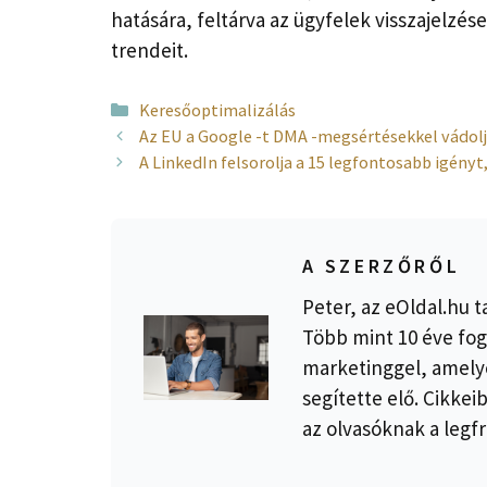
hatására, feltárva az ügyfelek visszajelzé
trendeit.
Kategória
Keresőoptimalizálás
Az EU a Google -t DMA -megsértésekkel vádolja
A LinkedIn felsorolja a 15 legfontosabb igény
A SZERZŐRŐL
Peter, az eOldal.hu t
Több mint 10 éve fog
marketinggel, amelye
segítette elő. Cikkei
az olvasóknak a legfr