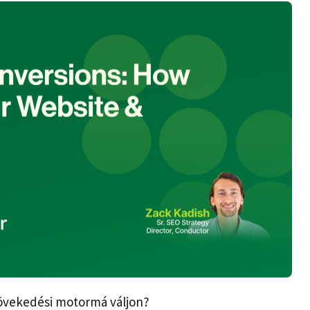
 növekedési motormá váljon?