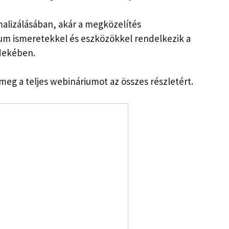
malizálásában, akár a megközelítés
ium ismeretekkel és eszközökkel rendelkezik a
dekében.
meg a teljes webináriumot az összes részletért.