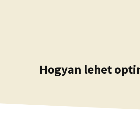
Kilépés
a
tartalomba
Hogyan lehet opti