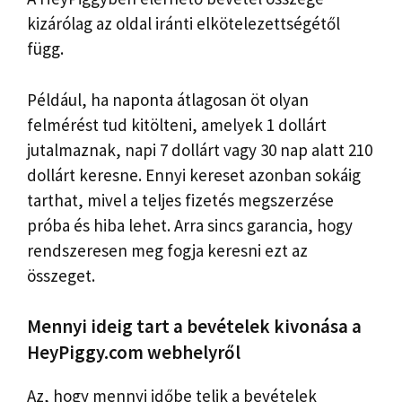
kizárólag az oldal iránti elkötelezettségétől
függ.
Például, ha naponta átlagosan öt olyan
felmérést tud kitölteni, amelyek 1 dollárt
jutalmaznak, napi 7 dollárt vagy 30 nap alatt 210
dollárt keresne. Ennyi kereset azonban sokáig
tarthat, mivel a teljes fizetés megszerzése
próba és hiba lehet. Arra sincs garancia, hogy
rendszeresen meg fogja keresni ezt az
összeget.
Mennyi ideig tart a bevételek kivonása a
HeyPiggy.com webhelyről
Az, hogy mennyi időbe telik a bevételek