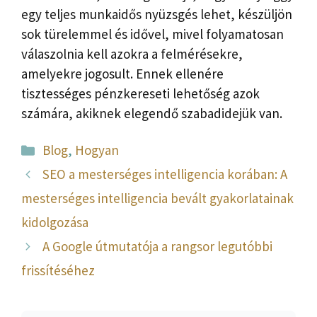
egy teljes munkaidős nyüzsgés lehet, készüljön
sok türelemmel és idővel, mivel folyamatosan
válaszolnia kell azokra a felmérésekre,
amelyekre jogosult. Ennek ellenére
tisztességes pénzkereseti lehetőség azok
számára, akiknek elegendő szabadidejük van.
Kategória
Blog
,
Hogyan
SEO a mesterséges intelligencia korában: A
mesterséges intelligencia bevált gyakorlatainak
kidolgozása
A Google útmutatója a rangsor legutóbbi
frissítéséhez