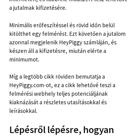
a jutalmak kifizetésére.
Minimális erőfeszítéssel és rövid időn belül
kitölthet egy felmérést. Ezt követően a jutalom
azonnal megjelenik HeyPiggy számláján, és
készen áll a kifizetésre, miután elérte a
minimumot.
Míg a legtöbb cikk röviden bemutatja a
HeyPiggy.com-ot, ez a cikk lehetővé teszi a
felmérési webhely teljes potenciáljának
kiaknázását a részletes utasításokkal és
leírásokkal.
Lépésről lépésre, hogyan