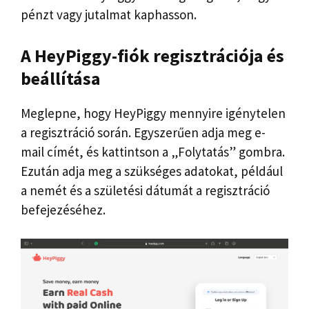
pénzt vagy jutalmat kaphasson.
A HeyPiggy-fiók regisztrációja és
beállítása
Meglepne, hogy HeyPiggy mennyire igénytelen
a regisztráció során. Egyszerűen adja meg e-
mail címét, és kattintson a „Folytatás” gombra.
Ezután adja meg a szükséges adatokat, például
a nemét és a születési dátumát a regisztráció
befejezéséhez.