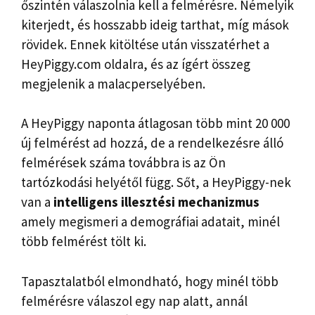
őszintén válaszolnia kell a felmérésre. Némelyik
kiterjedt, és hosszabb ideig tarthat, míg mások
rövidek. Ennek kitöltése után visszatérhet a
HeyPiggy.com oldalra, és az ígért összeg
megjelenik a malacperselyében.
A HeyPiggy naponta átlagosan több mint 20 000
új felmérést ad hozzá, de a rendelkezésre álló
felmérések száma továbbra is az Ön
tartózkodási helyétől függ. Sőt, a HeyPiggy-nek
van a
intelligens illesztési mechanizmus
amely megismeri a demográfiai adatait, minél
több felmérést tölt ki.
Tapasztalatból elmondható, hogy minél több
felmérésre válaszol egy nap alatt, annál