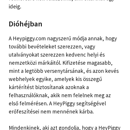
ideig.
Dióhéjban
A Heypiggy.com nagyszerű módja annak, hogy
további bevételeket szerezzen, vagy
utalványokat szerezzen kedvenc helyi és
nemzetközi márkáitól. Kifizetése magasabb,
mint a legtöbb versenytársának, és azon kevés
webhelyek egyike, amelyek kis összegű
kártérítést biztosítanak azoknak a
felhasználóknak, akik nem felelnek meg az
első felmérésen. A HeyPiggy segítségével
erőfeszítései nem mennének kárba.
Mindenkinek, aki azt gondolja, hogy a HeyPiggy