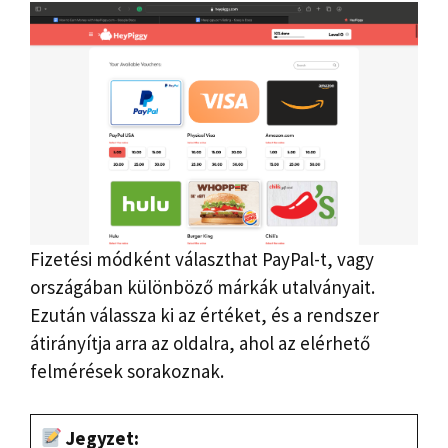
Fizetési módként választhat PayPal-t, vagy
országában különböző márkák utalványait.
Ezután válassza ki az értéket, és a rendszer
átirányítja arra az oldalra, ahol az elérhető
felmérések sorakoznak.
Jegyzet: