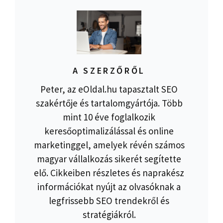
A SZERZŐRŐL
Peter, az eOldal.hu tapasztalt SEO
szakértője és tartalomgyártója. Több
mint 10 éve foglalkozik
keresőoptimalizálással és online
marketinggel, amelyek révén számos
magyar vállalkozás sikerét segítette
elő. Cikkeiben részletes és naprakész
információkat nyújt az olvasóknak a
legfrissebb SEO trendekről és
stratégiákról.