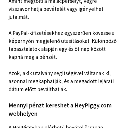
Amint megtölti a malacperselyt, végre
visszavonhatja bevételét vagy igényelheti
jutalmát.
A PayPal-kifizetésekhez egyszerűen kövesse a
képernyőn megjelenő utasításokat. Különböző
tapasztalatok alapján egy és öt nap között
kapná meg a pénzét.
Azok, akik utalvány segítségével váltanak ki,
azonnal megkaphatják, és a megadott lejárati
dátum előtt beválthatják.
Mennyi pénzt kereshet a HeyPiggy.com
webhelyen
A HeyPiggyben elérhető bevétel összege