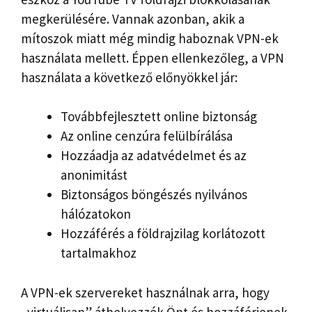
megkerülésére. Vannak azonban, akik a
mítoszok miatt még mindig haboznak VPN-ek
használata mellett. Éppen ellenkezőleg, a VPN
használata a következő előnyökkel jár:
Továbbfejlesztett online biztonság
Az online cenzúra felülbírálása
Hozzáadja az adatvédelmet és az
anonimitást
Biztonságos böngészés nyilvános
hálózatokon
Hozzáférés a földrajzilag korlátozott
tartalmakhoz
A VPN-ek szervereket használnak arra, hogy
„virtuálisan” áthelyezzék Önt és hozzáférjenek