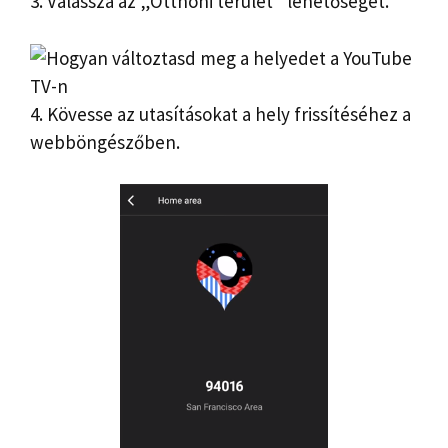
3. Válassza az „Otthoni terület” lehetőséget.
4. Kövesse az utasításokat a hely frissítéséhez a
webböngészőben.