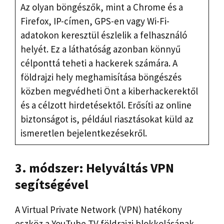
Az olyan böngészők, mint a Chrome és a
Firefox, IP-címen, GPS-en vagy Wi-Fi-
adatokon keresztül észlelik a felhasználó
helyét. Ez a láthatóság azonban könnyű
célponttá teheti a hackerek számára. A
földrajzi hely meghamisítása böngészés
közben megvédheti Önt a kiberhackerektől
és a célzott hirdetésektől. Erősíti az online
biztonságot is, például riasztásokat küld az
ismeretlen bejelentkezésekről.
3. módszer: Helyváltás VPN
segítségével
A Virtual Private Network (VPN) hatékony
eszköz a YouTube TV földrajzi blokkolásának