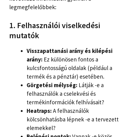
legmegfelelőbbek:
1. Felhasználói viselkedési
mutatók
Visszapattanási arány és kilépési
arány:
Ez különösen fontos a
kulcsfontosságú oldalak (például a
termék és a pénztár) esetében.
Görgetési mélység:
Látják -e a
felhasználók a cselekvési és
termékinformációk felhívásait?
Heatraps:
A felhasználók
kölcsönhatásba lépnek -e a tervezett
elemekkel?
Belépési pontok:
Vannak -e közös