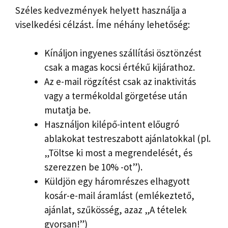
Széles kedvezmények helyett használja a
viselkedési célzást. Íme néhány lehetőség:
Kínáljon ingyenes szállítási ösztönzést
csak a magas kocsi értékű kijárathoz.
Az e-mail rögzítést csak az inaktivitás
vagy a termékoldal görgetése után
mutatja be.
Használjon kilépő-intent előugró
ablakokat testreszabott ajánlatokkal (pl.
„Töltse ki most a megrendelését, és
szerezzen be 10% -ot”).
Küldjön egy háromrészes elhagyott
kosár-e-mail áramlást (emlékeztető,
ajánlat, szűkösség, azaz „A tételek
gyorsan!”)