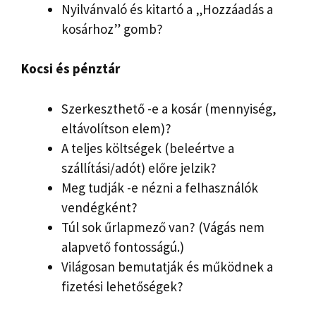
Nyilvánvaló és kitartó a „Hozzáadás a
kosárhoz” gomb?
Kocsi és pénztár
Szerkeszthető -e a kosár (mennyiség,
eltávolítson elem)?
A teljes költségek (beleértve a
szállítási/adót) előre jelzik?
Meg tudják -e nézni a felhasználók
vendégként?
Túl sok űrlapmező van? (Vágás nem
alapvető fontosságú.)
Világosan bemutatják és működnek a
fizetési lehetőségek?