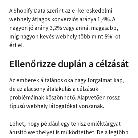
A Shopify Data szerint az e -kereskedelmi
webhely átlagos konverziós aránya 1,4%. A
nagyon jó arány 3,2% vagy annál magasabb,
míg nagyon kevés webhely több mint 5% -ot
ért el.
Ellenőrizze duplán a célzását
Az emberek általános oka nagy forgalmat kap,
de az alacsony átalakulás a célzásuk
problémáinak köszönhető. Alapvetően rossz
típusú webhely látogatókat vonzanak.
Lehet, hogy például egy tenisz emléktárgyat
árusító webhelyet is működtethet. De a legtöbb