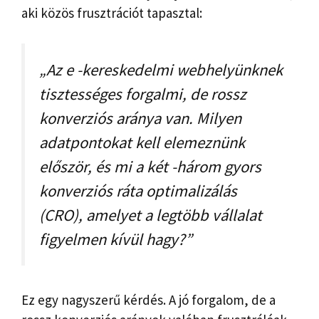
aki közös frusztrációt tapasztal:
„Az e -kereskedelmi webhelyünknek
tisztességes forgalmi, de rossz
konverziós aránya van. Milyen
adatpontokat kell elemeznünk
először, és mi a két -három gyors
konverziós ráta optimalizálás
(CRO), amelyet a legtöbb vállalat
figyelmen kívül hagy?”
Ez egy nagyszerű kérdés. A jó forgalom, de a