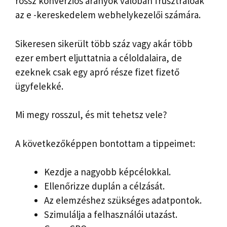
rossz konverziós arányok valóban frusztrálóak
az e -kereskedelem webhelykezelői számára.
Sikeresen sikerült több száz vagy akár több
ezer embert eljuttatnia a céloldalaira, de
ezeknek csak egy apró része fizet fizető
ügyfelekké.
Mi megy rosszul, és mit tehetsz vele?
A következőképpen bontottam a tippeimet:
Kezdje a nagyobb képcélokkal.
Ellenőrizze duplán a célzását.
Az elemzéshez szükséges adatpontok.
Szimulálja a felhasználói utazást.