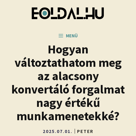
Kilépés
a
tartalomba
MENÜ
Hogyan
változtathatom meg
az alacsony
konvertáló forgalmat
nagy értékű
munkamenetekké?
2025.07.01.
PETER