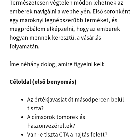
Természetesen végtelen módon lehetnek az
emberek navigálni a webhelyén. Első soronként
egy maroknyi legnépszerűbb terméket, és
megpróbálom elképzelni, hogy az emberek
hogyan mennek keresztül a vásárlás
folyamatán.
Íme néhány dolog, amire figyelni kell:
Céloldal (első benyomás)
Az értékjavaslat öt másodpercen belül
tiszta?
A címsorok tömörek és
haszonvezéreltek?
Van -e tiszta CTA a hajtás felett?