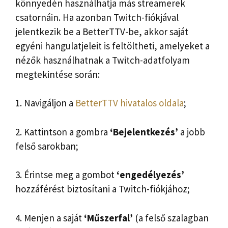
könnyedén használhatja más streamerek
csatornáin. Ha azonban Twitch-fiókjával
jelentkezik be a BetterTTV-be, akkor saját
egyéni hangulatjeleit is feltöltheti, amelyeket a
nézők használhatnak a Twitch-adatfolyam
megtekintése során:
1. Navigáljon a
BetterTTV hivatalos oldala
;
2. Kattintson a gombra
‘Bejelentkezés’
a jobb
felső sarokban;
3. Érintse meg a gombot
‘engedélyezés’
hozzáférést biztosítani a Twitch-fiókjához;
4. Menjen a saját
‘Műszerfal’
(a felső szalagban