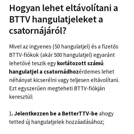
Hogyan lehet eltávolítani a
BTTV hangulatjeleket a
csatornájáról?
Mivel az ingyenes (50 hangulatjel) és a fizetős
BTTV-fiókok (akár 500 hangulatjel) egyaránt
lehetővé teszik egy
korlátozott számú
hangulatjel a csatornádhoz
érdemes lehet
néhányat kicserélni vagy teljesen eltávolítani.
Ezt egyszerűen megteheti BTTV-fiókján
keresztül:
1
. Jelentkezzen be a BetterTTV-be
ahogy
tetted új hangulatjelek hozzáadásához;