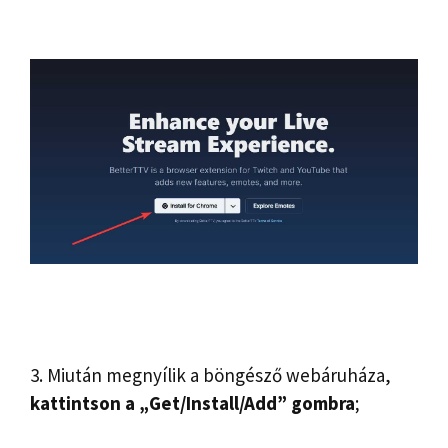
3. Miután megnyílik a böngésző webáruháza,
kattintson a „Get/Install/Add” gombra
;