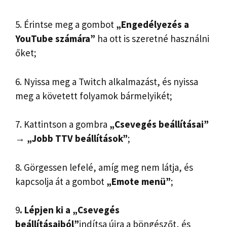
5. Érintse meg a gombot
„Engedélyezés a
YouTube számára”
ha ott is szeretné használni
őket;
6. Nyissa meg a Twitch alkalmazást, és nyissa
meg a követett folyamok bármelyikét;
7. Kattintson a gombra
„Csevegés beállításai”
→
„Jobb TTV beállítások”
;
8. Görgessen lefelé, amíg meg nem látja, és
kapcsolja át a gombot
„Emote menü”
;
9
. Lépjen ki a „Csevegés
beállításaiból”
indítsa újra a böngészőt, és