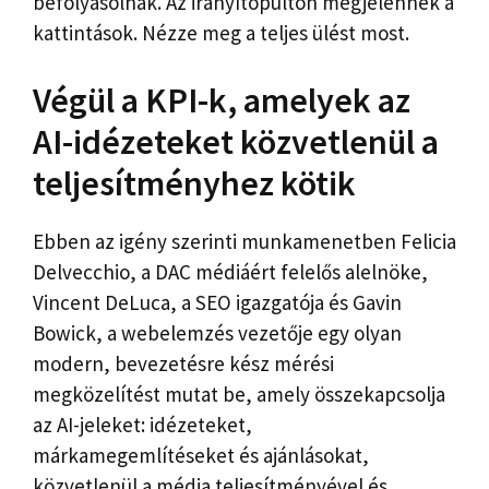
befolyásolnák. Az irányítópulton megjelennek a
kattintások. Nézze meg a teljes ülést most.
Végül a KPI-k, amelyek az
AI-idézeteket közvetlenül a
teljesítményhez kötik
Ebben az igény szerinti munkamenetben Felicia
Delvecchio, a DAC médiáért felelős alelnöke,
Vincent DeLuca, a SEO igazgatója és Gavin
Bowick, a webelemzés vezetője egy olyan
modern, bevezetésre kész mérési
megközelítést mutat be, amely összekapcsolja
az AI-jeleket: idézeteket,
márkamegemlítéseket és ajánlásokat,
közvetlenül a média teljesítményével és