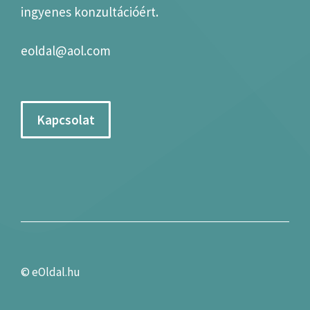
ingyenes konzultációért.
eoldal@aol.com
Kapcsolat
©
eOldal.hu