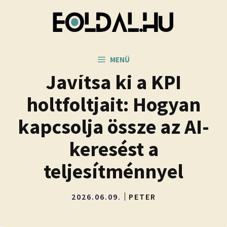
Kilépés
a
tartalomba
MENÜ
Javítsa ki a KPI
holtfoltjait: Hogyan
kapcsolja össze az AI-
keresést a
teljesítménnyel
2026.06.09.
PETER