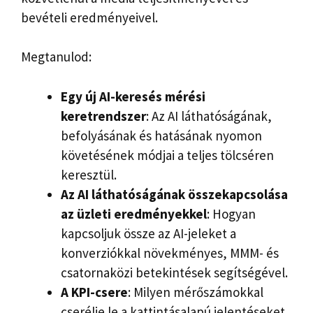
bevételi eredményeivel.
Megtanulod:
Egy új AI-keresés mérési
keretrendszer
: Az AI láthatóságának,
befolyásának és hatásának nyomon
követésének módjai a teljes tölcséren
keresztül.
Az AI láthatóságának összekapcsolása
az üzleti eredményekkel
: Hogyan
kapcsoljuk össze az AI-jeleket a
konverziókkal növekményes, MMM- és
csatornaközi betekintések segítségével.
A KPI-csere
: Milyen mérőszámokkal
cserélje le a kattintásalapú jelentéseket,