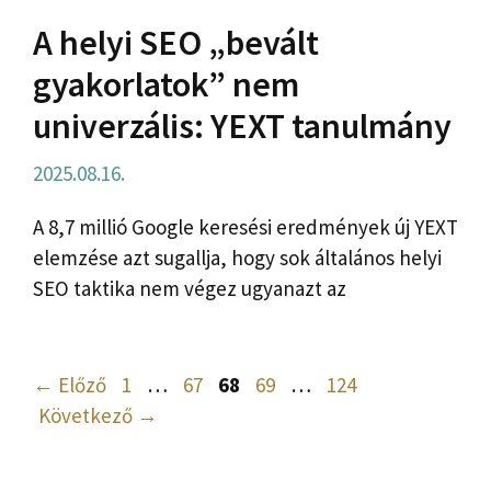
A helyi SEO „bevált
gyakorlatok” nem
univerzális: YEXT tanulmány
2025.08.16.
A 8,7 millió Google keresési eredmények új YEXT
elemzése azt sugallja, hogy sok általános helyi
SEO taktika nem végez ugyanazt az
Oldal
Oldal
Oldal
Oldal
Oldal
←
Előző
1
…
67
68
69
…
124
Következő
→