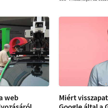
 a web
Miért visszapa
lyozásáról
Google által a 