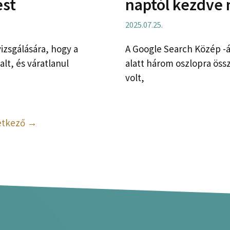
ést
naptól kezdve
2025.07.25.
izsgálására, hogy a
A Google Search Közép -á
t, és váratlanul
alatt három oszlopra öss
volt,
etkező
→