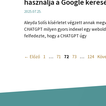
használja a Google keres
2025.07.25.
Aleyda Solís kísérletet végzett annak megv
CHATGPT milyen gyors indexel egy weboldal
felfedezte, hogy a CHATGPT úgy
Oldal
Oldal
Oldal
Oldal
Oldal
←
Előző
1
…
71
72
73
…
124
Köv