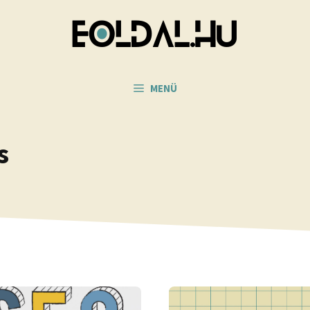
MENÜ
s