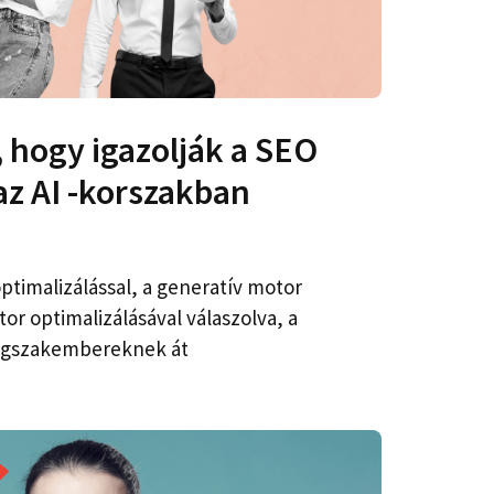
 hogy igazolják a SEO
az AI -korszakban
optimalizálással, a generatív motor
tor optimalizálásával válaszolva, a
ngszakembereknek át