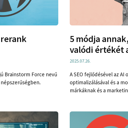
urerank
5 módja annak,
valódi értékét 
2025.07.26.
jú Brainstorm Force nevű
A SEO fejlődésével az AI 
a népszerűségben.
optimalizálásával és a mo
márkáknak és a marketi