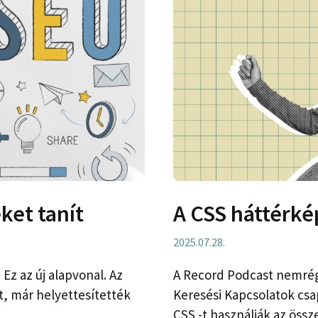
ket tanít
A CSS háttérk
2025.07.28.
Ez az új alapvonal. Az
A Record Podcast nemrég
t, már helyettesítették
Keresési Kapcsolatok csa
CSS -t használják az össz