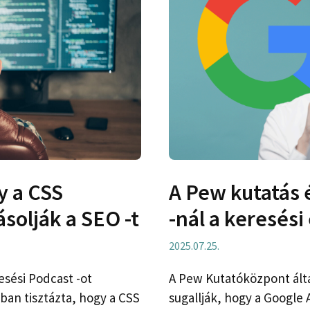
y a CSS
A Pew kutatás 
solják a SEO -t
-nál a keresés
2025.07.25.
esési Podcast -ot
A Pew Kutatóközpont ált
an tisztázta, hogy a CSS
sugallják, hogy a Google 