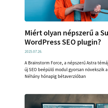
Miért olyan népszerű a S
WordPress SEO plugin?
2025.07.26.
A Brainstorm Force, a népszerű Astra témá
új SEO beépülő modul gyorsan növekszik 
Néhány hónapig bétaverzióban