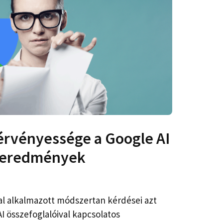
érvényessége a Google AI
i eredmények
al alkalmazott módszertan kérdései azt
AI összefoglalóival kapcsolatos