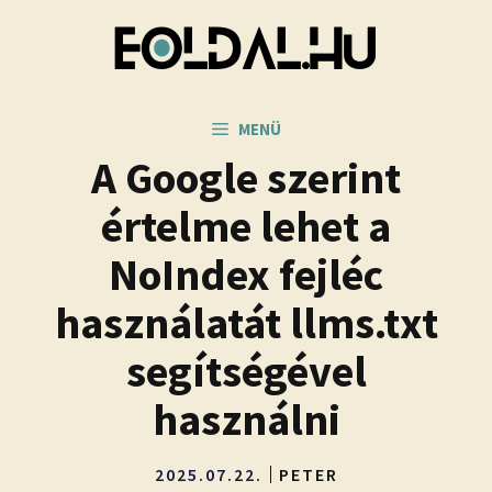
Kilépés
a
tartalomba
MENÜ
A Google szerint
értelme lehet a
NoIndex fejléc
használatát llms.txt
segítségével
használni
2025.07.22.
PETER