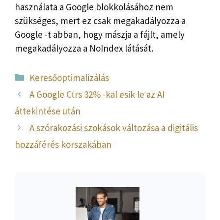
használata a Google blokkolásához nem
szükséges, mert ez csak megakadályozza a
Google -t abban, hogy mászja a fájlt, amely
megakadályozza a NoIndex látását.
Kategória
Keresőoptimalizálás
A Google Ctrs 32% -kal esik le az AI
áttekintése után
A szórakozási szokások változása a digitális
hozzáférés korszakában