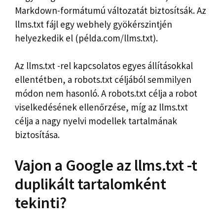
Markdown-formátumú változatát biztosítsák. Az
llms.txt fájl egy webhely gyökérszintjén
helyezkedik el (példa.com/llms.txt).
Az llms.txt -rel kapcsolatos egyes állításokkal
ellentétben, a robots.txt céljából semmilyen
módon nem hasonló. A robots.txt célja a robot
viselkedésének ellenőrzése, míg az llms.txt
célja a nagy nyelvi modellek tartalmának
biztosítása.
Vajon a Google az llms.txt -t
duplikált tartalomként
tekinti?