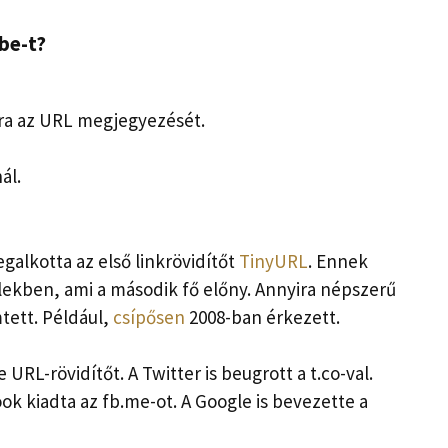
be-t?
ra az URL megjegyezését.
ál.
galkotta az első linkrövidítőt
TinyURL
. Ennek
ekben, ami a második fő előny. Annyira népszerű
tett. Például,
csípősen
2008-ban érkezett.
 URL-rövidítőt. A Twitter is beugrott a t.co-val.
k kiadta az fb.me-ot. A Google is bevezette a