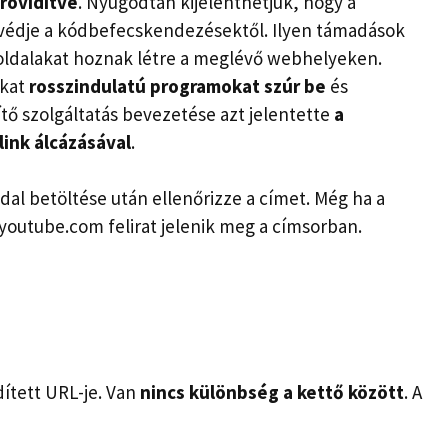
rövidítve
. Nyugodtan kijelenthetjük, hogy a
édje a kódbefecskendezésektől. Ilyen támadások
 oldalakat hoznak létre a meglévő webhelyeken.
kat
rosszindulatú programokat szúr be
és
ítő szolgáltatás bevezetése azt jelentette
a
ink álcázásával
.
dal betöltése után ellenőrizze a címet. Még ha a
 youtube.com felirat jelenik meg a címsorban.
ített URL-je. Van
nincs különbség a kettő között
. A