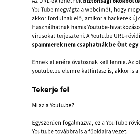
Az URL-ek lehetnek
biztonsági okokból le
YouTube megvágta a webcímét, hogy megv
akkor fordulnak elő, amikor a hackerek új
Használhatnak hamis Youtube-hivatkozáso
vírusokat terjeszteni. A Youtu.be URL-rövid
spammerek nem csaphatnák be Önt egy l
Ennek ellenére óvatosnak kell lennie. Az ol
youtube.be elemre kattintasz is, akkor is a
Tekerje fel
Mi az a Youtu.be?
Egyszerűen fogalmazva, ez a YouTube rövid
Youtu.be továbbra is a főoldalra vezet.