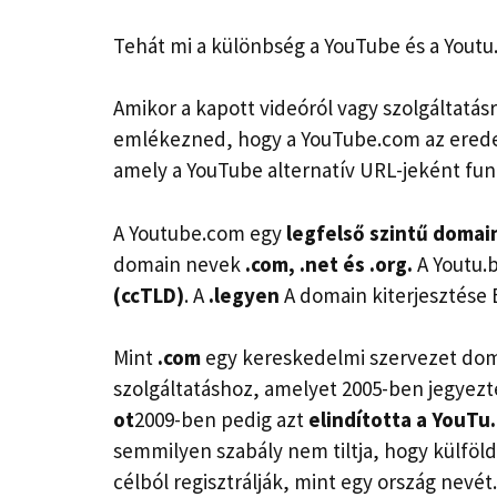
Tehát mi a különbség a YouTube és a Youtu
Amikor a kapott videóról vagy szolgáltatás
emlékezned, hogy a YouTube.com az eredeti
amely a YouTube alternatív URL-jeként fun
A Youtube.com egy
legfelső szintű domai
domain nevek
.com, .net és .org.
A Youtu.b
(ccTLD)
. A
.legyen
A domain kiterjesztése 
Mint
.com
egy kereskedelmi szervezet domain
szolgáltatáshoz, amelyet 2005-ben jegyez
ot
2009-ben pedig azt
elindította a
YouTu.
semmilyen szabály nem tiltja, hogy külföl
célból regisztrálják, mint egy ország nevét.