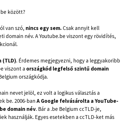
.be között?
ról van szó,
nincs egy sem.
Csak annyit kell
 domain név. A Youtube.be viszont egy rövidítés,
kcionál.
n (TLD)
. Érdemes megjegyezni, hogy a leggyakoribb
e viszont a
országkód legfelső szintű domain
Belgium országkódja.
 nevet jelöl, ez volt a logikus választás a
tek be. 2006-ban
A Google felvásárolta a YouTube-
be domain
név
. Bár a .be Belgium ccTLD-je,
diek használják. Egyes esetekben a ccTLD-ket más