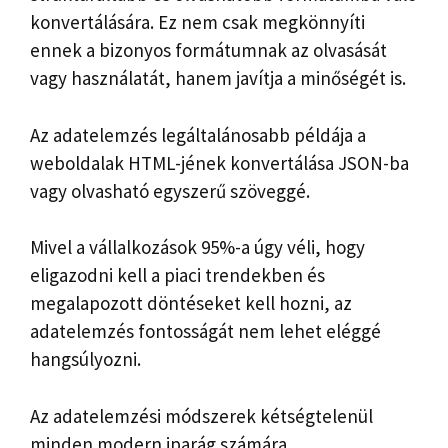
konvertálására. Ez nem csak megkönnyíti
ennek a bizonyos formátumnak az olvasását
vagy használatát, hanem javítja a minőségét is.
Az adatelemzés legáltalánosabb példája a
weboldalak HTML-jének konvertálása JSON-ba
vagy olvasható egyszerű szöveggé.
Mivel a vállalkozások 95%-a úgy véli, hogy
eligazodni kell a piaci trendekben és
megalapozott döntéseket kell hozni, az
adatelemzés fontosságát nem lehet eléggé
hangsúlyozni.
Az adatelemzési módszerek kétségtelenül
minden modern iparág számára