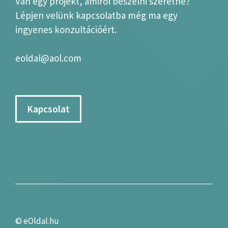
Van egy projekt, amiről beszélni szeretne?
Lépjen velünk kapcsolatba még ma egy
ingyenes konzultációért.
eoldal@aol.com
Kapcsolat
©
eOldal.hu