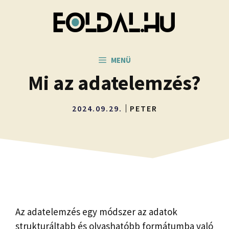
Kilépés
a
tartalomba
MENÜ
Mi az adatelemzés?
2024.09.29.
PETER
Az adatelemzés egy módszer az adatok
strukturáltabb és olvashatóbb formátumba való