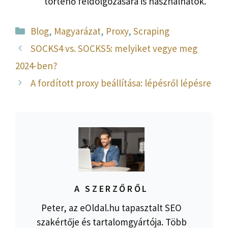
történő feldolgozására is használhatók.
Kategória
Blog
,
Magyarázat
,
Proxy
,
Scraping
SOCKS4 vs. SOCKS5: melyiket vegye meg
2024-ben?
A fordított proxy beállítása: lépésről lépésre
A SZERZŐRŐL
Peter, az eOldal.hu tapasztalt SEO
szakértője és tartalomgyártója. Több