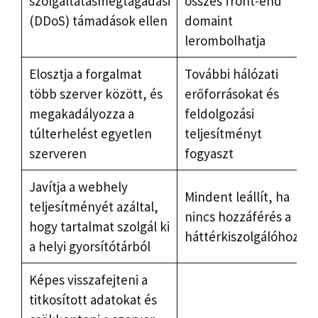
szolgáltatásmegtagadási
összes front-end
(DDoS) támadások ellen
domaint
lerombolhatja
Elosztja a forgalmat
További hálózati
több szerver között, és
erőforrásokat és
megakadályozza a
feldolgozási
túlterhelést egyetlen
teljesítményt
szerveren
fogyaszt
Javítja a webhely
Mindent leállít, ha
teljesítményét azáltal,
nincs hozzáférés a
hogy tartalmat szolgál ki
háttérkiszolgálóhoz
a helyi gyorsítótárból
Képes visszafejteni a
titkosított adatokat és