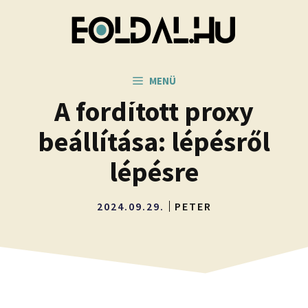
Kilépés
a
tartalomba
MENÜ
A fordított proxy
beállítása: lépésről
lépésre
2024.09.29.
PETER