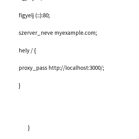
figyelj (::):80;
szerver_neve myexample.com;
hely / {
proxy_pass http://localhost:3000/;
}
}