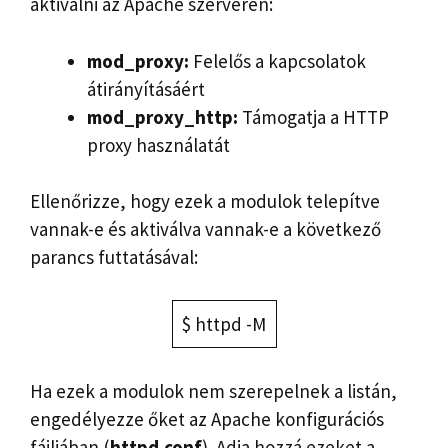
aktiválni az Apache szerveren:
mod_proxy:
Felelős a kapcsolatok
átirányításáért
mod_proxy_http:
Támogatja a HTTP
proxy használatát
Ellenőrizze, hogy ezek a modulok telepítve
vannak-e és aktiválva vannak-e a következő
parancs futtatásával:
$ httpd -M
Ha ezek a modulok nem szerepelnek a listán,
engedélyezze őket az Apache konfigurációs
fájljában (
httpd.conf
). Adja hozzá ezeket a