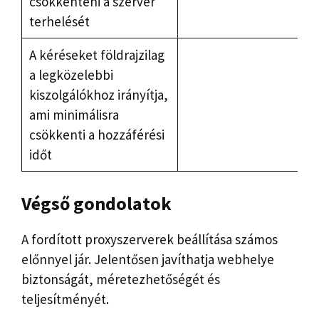
csökkenteni a szerver
terhelését
A kéréseket földrajzilag
a legközelebbi
kiszolgálókhoz irányítja,
ami minimálisra
csökkenti a hozzáférési
időt
Végső gondolatok
A fordított proxyszerverek beállítása számos
előnnyel jár. Jelentősen javíthatja webhelye
biztonságát, méretezhetőségét és
teljesítményét.