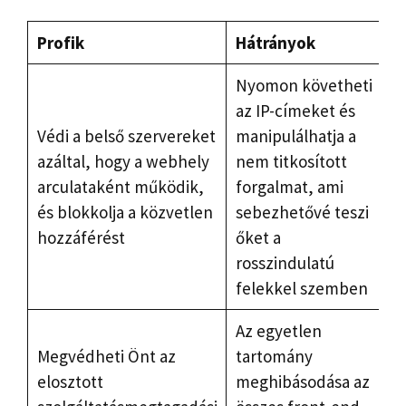
Profik
Hátrányok
Nyomon követheti
az IP-címeket és
Védi a belső szervereket
manipulálhatja a
azáltal, hogy a webhely
nem titkosított
arculataként működik,
forgalmat, ami
és blokkolja a közvetlen
sebezhetővé teszi
hozzáférést
őket a
rosszindulatú
felekkel szemben
Az egyetlen
Megvédheti Önt az
tartomány
elosztott
meghibásodása az