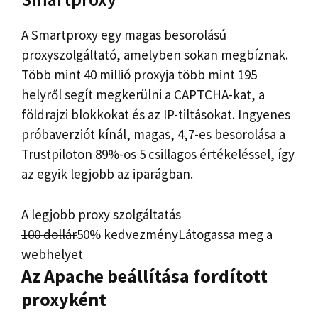
A Smartproxy egy magas besorolású
proxyszolgáltató, amelyben sokan megbíznak.
Több mint 40 millió proxyja több mint 195
helyről segít megkerülni a CAPTCHA-kat, a
földrajzi blokkokat és az IP-tiltásokat. Ingyenes
próbaverziót kínál, magas, 4,7-es besorolása a
Trustpiloton 89%-os 5 csillagos értékeléssel, így
az egyik legjobb az iparágban.
A legjobb proxy szolgáltatás
100 dollár
50% kedvezmény
Látogassa meg a
webhelyet
Az Apache beállítása fordított
proxyként