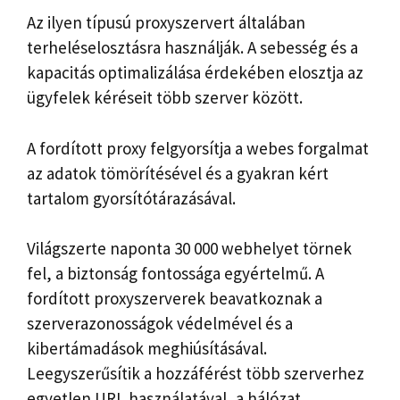
Az ilyen típusú proxyszervert általában
terheléselosztásra használják. A sebesség és a
kapacitás optimalizálása érdekében elosztja az
ügyfelek kéréseit több szerver között.
A fordított proxy felgyorsítja a webes forgalmat
az adatok tömörítésével és a gyakran kért
tartalom gyorsítótárazásával.
Világszerte naponta 30 000 webhelyet törnek
fel, a biztonság fontossága egyértelmű. A
fordított proxyszerverek beavatkoznak a
szerverazonosságok védelmével és a
kibertámadások meghiúsításával.
Leegyszerűsítik a hozzáférést több szerverhez
egyetlen URL használatával, a hálózat